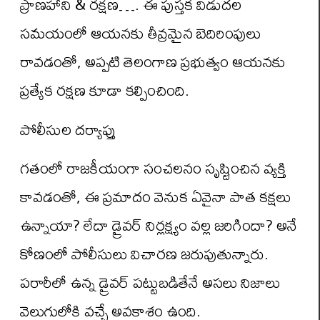
ప్రాణహాని & రక్షణ…. ఈ పుస్తక విడుదల
సమయంలో ఆయనకు తీవ్రమైన బెదిరింపులు
రావడంతో, అప్పటి తెలంగాణ ప్రభుత్వం ఆయనకు
ప్రత్యేక రక్షణ కూడా కల్పించింది.
పోలీసుల దర్యాప్తు
గతంలో రాజకీయంగా సంచలనం సృష్టించిన వ్యక్తి
కావడంతో, ఈ ప్రమాదం వెనుక ఏవైనా పాత కక్షలు
ఉన్నాయా? లేదా డ్రైవర్ నిర్లక్ష్యం వల్ల జరిగిందా? అనే
కోణంలో పోలీసులు విచారణ జరుపుతున్నారు.
పరారీలో ఉన్న డ్రైవర్ పట్టుబడితేనే అసలు నిజాలు
వెలుగులోకి వచ్చే అవకాశం ఉంది.