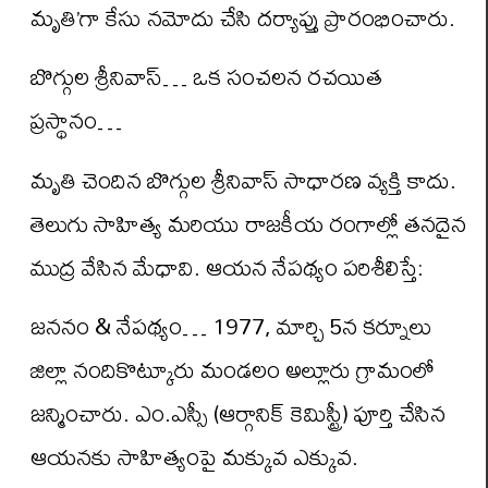
మృతి’గా కేసు నమోదు చేసి దర్యాప్తు ప్రారంభించారు.
బొగ్గుల శ్రీనివాస్… ఒక సంచలన రచయిత
ప్రస్థానం…
మృతి చెందిన బొగ్గుల శ్రీనివాస్ సాధారణ వ్యక్తి కాదు.
తెలుగు సాహిత్య మరియు రాజకీయ రంగాల్లో తనదైన
ముద్ర వేసిన మేధావి. ఆయన నేపథ్యం పరిశీలిస్తే:
జననం & నేపథ్యం… 1977, మార్చి 5న కర్నూలు
జిల్లా నందికొట్కూరు మండలం అల్లూరు గ్రామంలో
జన్మించారు. ఎం.ఎస్సీ (ఆర్గానిక్ కెమిస్ట్రీ) పూర్తి చేసిన
ఆయనకు సాహిత్యంపై మక్కువ ఎక్కువ.