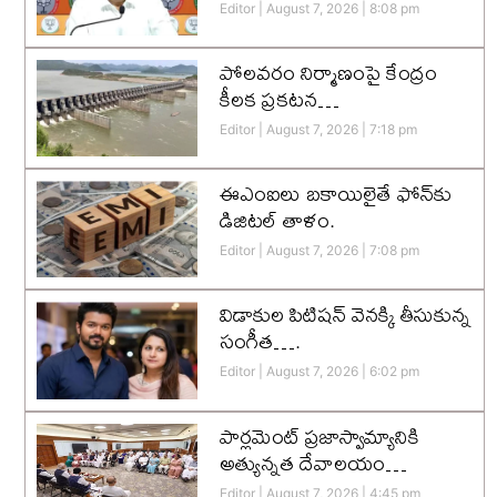
Editor
August 7, 2026
8:08 pm
పోలవరం నిర్మాణంపై కేంద్రం
కీలక ప్రకటన…
Editor
August 7, 2026
7:18 pm
ఈఎంఐలు బకాయిలైతే ఫోన్‌కు
డిజిటల్ తాళం.
Editor
August 7, 2026
7:08 pm
విడాకుల పిటిషన్ వెనక్కి తీసుకున్న
సంగీత….
Editor
August 7, 2026
6:02 pm
పార్లమెంట్ ప్రజాస్వామ్యానికి
అత్యున్నత దేవాలయం…
Editor
August 7, 2026
4:45 pm