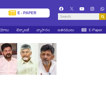
E - PAPER
ియోలు
టెక్నాలజీ
వ్యాపారం
ఇతరములు
E-Paper