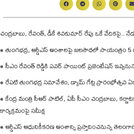
చంద్రబాబు, రేవంత్, డీకే శివకుమార్ రేపు ఒకే వేదికపై.. న
• తుంగభద్ర, ఆర్డీఎస్ అంశాలపై జలసౌధలో సాయంత్రం 5
• సీఎం రేవంత్ రెడ్డికి పవర్ పాయింట్ ప్రజెంటేషన్ ఇవ్వనున్న
• రేపటి తుంగభద్ర సమావేశం, డ్యామ్ గేట్ల ప్రారంభోత్సవ ఏర్ప
• కేంద్ర మంత్రి సీఆర్ పాటిల్, ఏపీ సీఎం చంద్రబాబు, కర్ణాట
కార్యక్రమంపై సమీక్ష
• ఆర్డీఎస్ ఆధునికీకరణ అంశాన్ని ప్రస్తావించనున్న తెలంగా