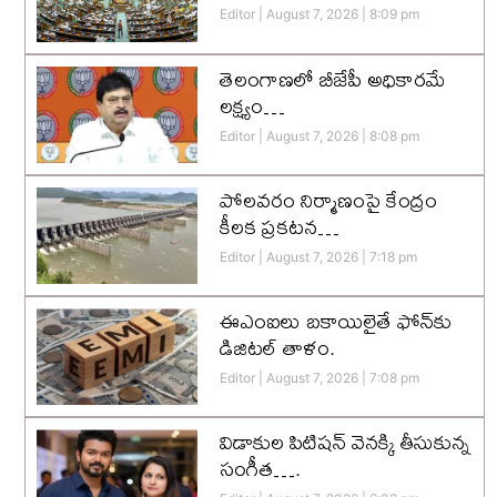
Editor
August 7, 2026
8:09 pm
తెలంగాణలో బీజేపీ అధికారమే
లక్ష్యం…
Editor
August 7, 2026
8:08 pm
పోలవరం నిర్మాణంపై కేంద్రం
కీలక ప్రకటన…
Editor
August 7, 2026
7:18 pm
ఈఎంఐలు బకాయిలైతే ఫోన్‌కు
డిజిటల్ తాళం.
Editor
August 7, 2026
7:08 pm
విడాకుల పిటిషన్ వెనక్కి తీసుకున్న
సంగీత….