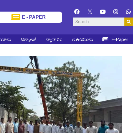
E - PAPER
ియోలు
టెక్నాలజీ
వ్యాపారం
ఇతరములు
E-Paper