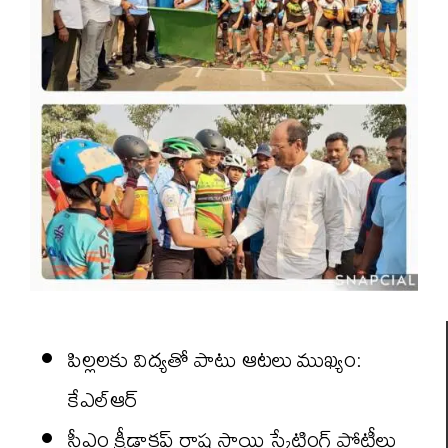
పిల్లలకు విద్యతో పాటు ఆటలు ముఖ్యం:
కేఎల్ఆర్
సీఎం క్రీడాకప్ రాష్ట్ర స్థాయి స్కేటింగ్ పోటీలు