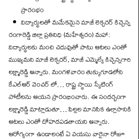
ప్రారంభం
విద్యార్థులతో మమేకమైన మాజీ లెక్చరర్ కిచ్చెన్న
రంగారెడ్డి జిల్లా ప్రతినిధి (మహేశ్వరం) మహా:
విద్యార్థులకు మంచి చదువుతో పాటు ఆటలు ఎంతో
ముఖ్యమని మాజీ లెక్చరర్, మాజీ ఎమ్మెల్యే కిచ్చెన్నగారి
లక్ష్మారెడ్డి అన్నారు. మంగళవారం తుక్కుగూడలోని
కేఎల్ఆర్ వెంచర్ లో… రాష్ట్ర స్థాయి స్కేటింగ్
పోటీలను ఆయన ప్రారంభించారు. ఈ సందర్భంగా
లక్ష్మారెడ్డి మాట్లాడుతూ… పిల్లల మానసిక ఉల్లాసానికి
ఆటలు ఎంతో దోహదపడతాయని అన్నారు.
ఆరోగ్యంగా ఉండాలంటే ఏ వయసు వారైనా రోజూ