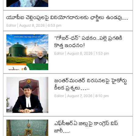
యూపీఐ చెల్లింపులపై వినియోగదారులకు ఛార్జీలు ఉండవు…
Editor
August 8, 2026
6:53 pm
“గోబర్-ధన్” పథకం..పల్లె ప్రగతికి
కొత్త ఇంధనం!
Editor
August 8, 2026
1:53 pm
జంతర్‌మంతర్ నిరసనలపై హైకోర్టు
కీలక ప్రశ్నలు…..
Editor
August 7, 2026
8:10 pm
ఎఫ్‌సీఆర్‌ఏ బిల్లుపై కాంగ్రెస్ విప్
జారీ….