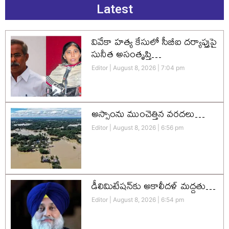
Latest
వివేకా హత్య కేసులో సీబీఐ దర్యాప్తుపై
సునీత అసంతృప్తి…
Editor
August 8, 2026
7:04 pm
అస్సాంను ముంచెత్తిన వరదలు…
Editor
August 8, 2026
6:56 pm
డీలిమిటేషన్‌కు అకాలీదళ్‌ మద్దతు…
Editor
August 8, 2026
6:54 pm