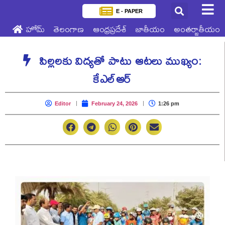
E - PAPER
హోమ్
తెలంగాణ
ఆంధ్రప్రదేశ్
జాతీయం
అంతర్జాతీయం
పిల్లలకు విద్యతో పాటు ఆటలు ముఖ్యం:
కేఎల్ఆర్
Editor
February 24, 2026
1:26 pm