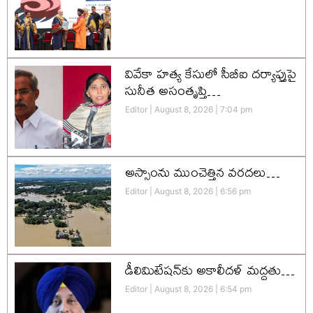
వివేకా హత్య కేసులో సీబీఐ దర్యాప్తుపై
సునీత అసంతృప్తి…
Editor
August 8, 2026
7:04 pm
అస్సాంను ముంచెత్తిన వరదలు…
Editor
August 8, 2026
6:56 pm
డీలిమిటేషన్‌కు అకాలీదళ్‌ మద్దతు…
Editor
August 8, 2026
6:54 pm