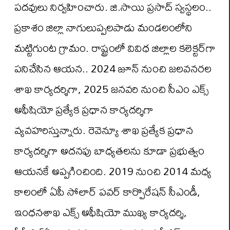
పదవులు నిర్వహించారు. జి.సాయి ప్రసాద్ స్వస్థలం..
ప్రకాశం జిల్లా నాగులుప్పలపాడు మండలంలోని
మట్టిగుంట గ్రామం. రాష్ట్రంలో వివిధ జిల్లాల కలెక్టర్‌గా
పనిచేసిన ఆయన.. 2024 జూన్ నుంచి జలవనరల
శాఖ కార్యదర్శిగా, 2025 జనవరి నుంచి సీఎం ఎక్స్
అఫీషియో ప్రత్యేక ప్రధాన కార్యదర్శిగా
వ్యవహరిస్తున్నారు. రెవెన్యూ శాఖ ప్రత్యేక ప్రధాన
కార్యదర్శిగా అదనపు బాధ్యతలను కూడా ప్రభుత్వం
ఆయనకే అప్పగించింది. 2019 నుంచి 2014 మధ్య
కాలంలో ఏపీ సోలార్ పవర్ కార్పొరేషన్ సీఎండీ,
ఇంధనశాఖ ఎక్స్ అఫీషియో ముఖ్య కార్యదర్శి,