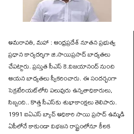
అమరావతి, మహా : ఆంధ్రప్రదేశ్ నూతన ప్రభుత్వ
ప్రధాన కార్యదర్శిగా జి.సాయిప్రసాద్ బాధ్యతలు
చేపట్టారు. ప్రస్తుత సీఎస్ కె.విజయానంద్ నుంచి
ఆయన బాధ్యతలు స్వీకరించారు. ఈ సందర్భంగా
సెక్రటేరియట్‌లోని పలువురు ఉన్నతాధికారులు,
సిబ్బంది.. కొత్త సీఎస్ కు శుభాకాంక్షలు తెలిపారు.
1991 ఐఏఎస్ బ్యాచ్ అధికారి సాయి ప్రసాద్ ఉమ్మడి
ఏపీలోనే కాకుండా విభజన రాష్ట్రంలోనూ కీలక