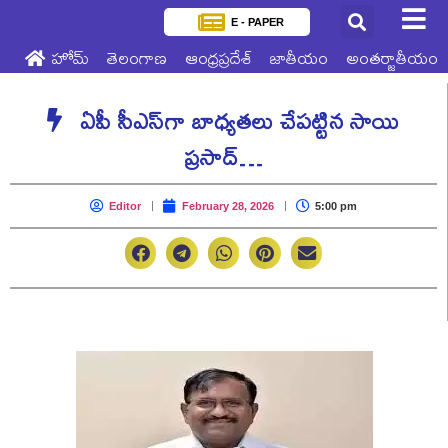
E - PAPER
హోమ్
తెలంగాణ
ఆంధ్రప్రదేశ్
జాతీయం
అంతర్జాతీయం
ఏపీ సీఎస్‌గా బాధ్యతలు చేపట్టిన సాయి
ప్రసాద్…
Editor
February 28, 2026
5:00 pm