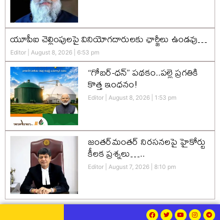
యూపీఐ చెల్లింపులపై వినియోగదారులకు ఛార్జీలు ఉండవు…
Editor
August 8, 2026
6:53 pm
“గోబర్-ధన్” పథకం..పల్లె ప్రగతికి
కొత్త ఇంధనం!
Editor
August 8, 2026
1:53 pm
జంతర్‌మంతర్ నిరసనలపై హైకోర్టు
కీలక ప్రశ్నలు…..
Editor
August 7, 2026
8:10 pm