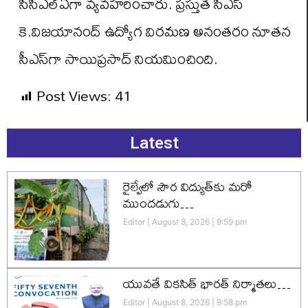
సీసీఎల్‌ఏగా వ్యవహరించారు. ప్రస్తుత సీఎస్
కె.విజయానంద్ ఉద్యోగ విరమణ అనంతరం నూతన
సీఎస్‌గా సాయిప్రసాద్ నియమించింది.
Post Views:
41
Latest
రైల్వేలో సౌర విద్యుత్‌కు మరో
ముందడుగు…
Editor
August 8, 2026
9:59 pm
యువతే వికసిత్‌ భారత్‌ నిర్మాతలు…
Editor
August 8, 2026
9:58 pm