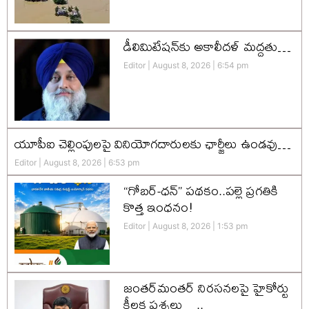
డీలిమిటేషన్‌కు అకాలీదళ్‌ మద్దతు…
Editor
August 8, 2026
6:54 pm
యూపీఐ చెల్లింపులపై వినియోగదారులకు ఛార్జీలు ఉండవు…
Editor
August 8, 2026
6:53 pm
“గోబర్-ధన్” పథకం..పల్లె ప్రగతికి
కొత్త ఇంధనం!
Editor
August 8, 2026
1:53 pm
జంతర్‌మంతర్ నిరసనలపై హైకోర్టు
కీలక ప్రశ్నలు…..