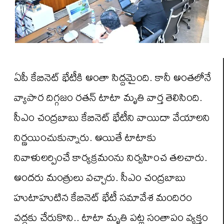
ఏపీ కేబినెట్ భేటీకి అంతా సిద్దమైంది. కానీ అంతలోనే
వ్యాపార దిగ్గజం రతన్ టాటా మృతి వార్త తెలిసింది.
సీఎం చంద్రబాబు కేబినెట్ భేటీని వాయిదా వేయాలని
నిర్ణయించుకున్నారు. అయితే టాటాకు
నివాళులర్పించే కార్యక్రమంను నిర్వహించ తలచారు.
అందరు మంత్రులు వచ్చారు. సీఎం చంద్రబాబు
హుటాహుటిన కేబినెట్ భేటీ సమావేశ మందిరం
వద్దకు చేరుకొని.. టాటా మృతి పట్ల సంతాపం వ్యక్తం