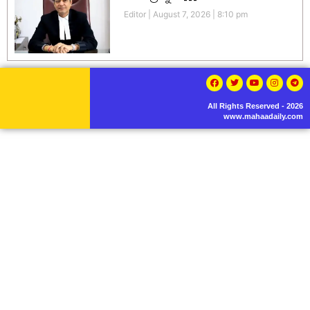
Editor
August 7, 2026
8:10 pm
All Rights Reserved - 2026
www.mahaadaily.com