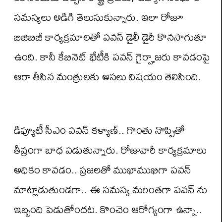
సమస్యలు అడిగి తెలుసుకున్నారు. ఇలా రోజూ
బిజిబిజీ కార్యక్రమాలతో పవన్ డైలీ డైరీ కొనసాగుతూ
ఉంది. కానీ కేబినెట్ భేటీకి పవన్ గైర్హాజరు కావడంపై
ఆరా తీసిన మంత్రులకు అసలు విషయం తెలిసింది.
డిప్యూటీ సీఎం పవన్ కళ్యాణ్.. గొంతు నొప్పితో
తీవ్రంగా బాధ పడుతున్నారు. రోజువారీ కార్యక్రమాలు
అధికం కావడం.. ప్రజలతో ముఖాముఖిగా పవన్
మాట్లాడుతుండగా.. ఈ సమస్య మరింతగా పవన్ ను
ఇబ్బంది పెడుతోందట. కొంచెం ఆరోగ్యంగా ఉన్నా..