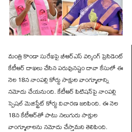
మంత్రి కొండా సురేఖపై బీఆర్ఎస్ వర్కింగ్ ప్రెసిడెంట్
కేటీఆర్ దాఖలు చేసిన పరువునష్టం దావా కేసులో ఈ
నెల 18న నాంపల్లి కోర్టు సాక్షుల వాంగ్మూలాన్ని
నమోదు చేయనుంది. కేటీఆర్ పిటిషన్‌పై నాంపల్లి
స్పెషల్ మెజిస్ట్రేట్ కోర్టు విచారణ జరిపింది. ఈ నెల
18న కేటీఆర్‌తో పాటు నలుగురు సాక్షుల
వాంగ్మూలాలను నమోదు చేస్తామని తెలిపింది.