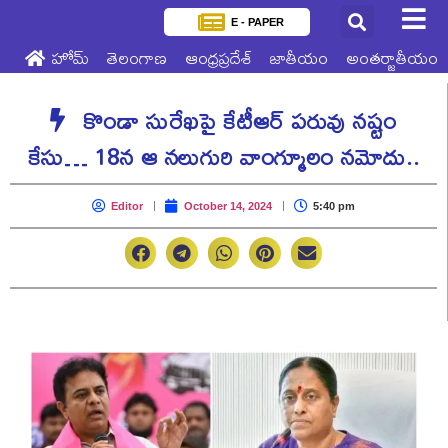
E - PAPER
హోమ్
తెలంగాణ
ఆంధ్రప్రదేశ్
జాతీయం
అంతర్జాతీయం
కొండా సురేఖపై కేటీఆర్ పరువు నష్టం
కేసు… 18న ఆ నలుగురి వాంగ్మూలం నమోదు..
Editor
October 14, 2024
5:40 pm