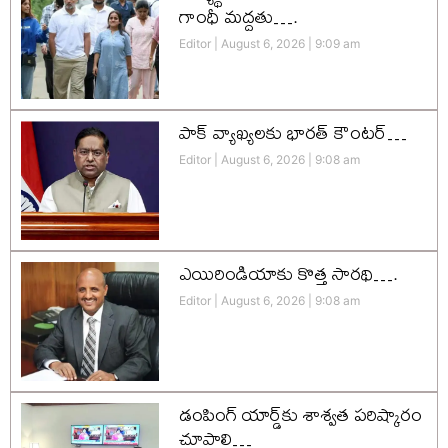
గాంధీ మద్దతు….
Editor
August 6, 2026
9:09 am
పాక్ వ్యాఖ్యలకు భారత్ కౌంటర్…
Editor
August 6, 2026
9:08 am
ఎయిరిండియాకు కొత్త సారథి….
Editor
August 6, 2026
9:08 am
డంపింగ్ యార్డ్‌కు శాశ్వత పరిష్కారం
చూపాలి…