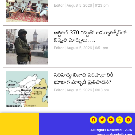
Editor
August 5, 2026
9:23 pm
ఆర్టికల్ 370 రద్దుతో జమ్మూకశ్మీర్‌లో
విస్తృత మార్పులు….
Editor
August 5, 2026
6:51 pm
సరిహద్దు వివాద పరిష్కారానికి
భూభాగ మార్పిడి ప్రతిపాదన?
Editor
August 5, 2026
6:03 pm
All Rights Reserved - 2026
www.mahaadaily.com