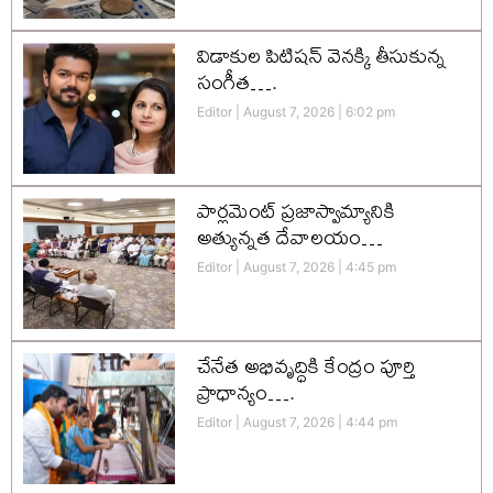
విడాకుల పిటిషన్ వెనక్కి తీసుకున్న
సంగీత….
Editor
August 7, 2026
6:02 pm
పార్లమెంట్ ప్రజాస్వామ్యానికి
అత్యున్నత దేవాలయం…
Editor
August 7, 2026
4:45 pm
చేనేత అభివృద్ధికి కేంద్రం పూర్తి
ప్రాధాన్యం….
Editor
August 7, 2026
4:44 pm