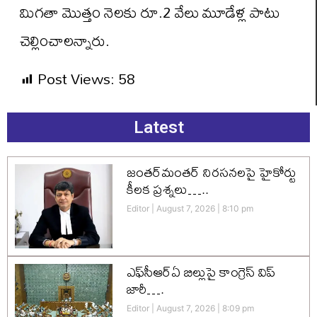
మిగతా మొత్తం నెలకు రూ.2 వేలు మూడేళ్ల పాటు
చెల్లించాలన్నారు.
Post Views:
58
Latest
జంతర్‌మంతర్ నిరసనలపై హైకోర్టు
కీలక ప్రశ్నలు…..
Editor
August 7, 2026
8:10 pm
ఎఫ్‌సీఆర్‌ఏ బిల్లుపై కాంగ్రెస్ విప్
జారీ….
Editor
August 7, 2026
8:09 pm