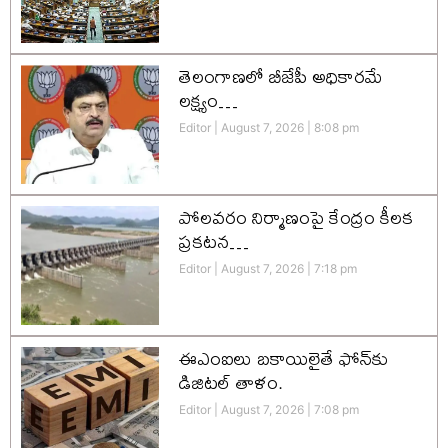
తెలంగాణలో బీజేపీ అధికారమే
లక్ష్యం…
Editor
August 7, 2026
8:08 pm
పోలవరం నిర్మాణంపై కేంద్రం కీలక
ప్రకటన…
Editor
August 7, 2026
7:18 pm
ఈఎంఐలు బకాయిలైతే ఫోన్‌కు
డిజిటల్ తాళం.
Editor
August 7, 2026
7:08 pm