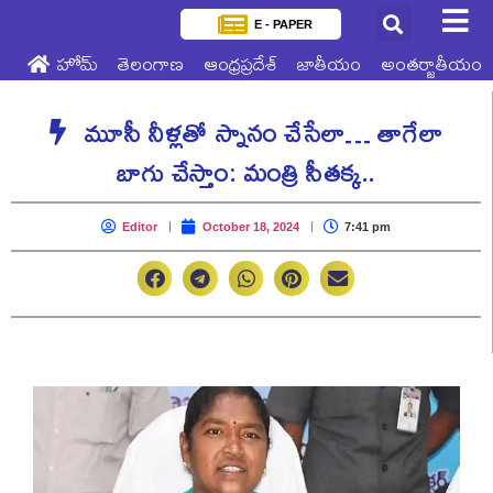
E - PAPER
హోమ్
తెలంగాణ
ఆంధ్రప్రదేశ్
జాతీయం
అంతర్జాతీయం
మూసీ నీళ్లతో స్నానం చేసేలా… తాగేలా
బాగు చేస్తాం: మంత్రి సీతక్క..
Editor
October 18, 2024
7:41 pm