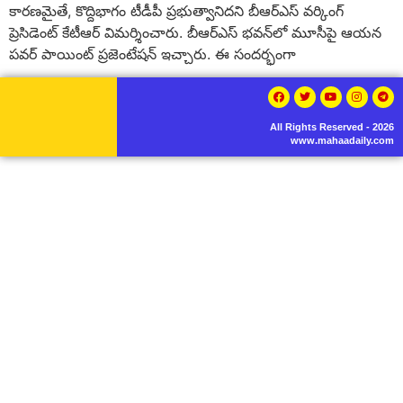
కారణమైతే, కొద్దిభాగం టీడీపీ ప్రభుత్వానిదని బీఆర్ఎస్ వర్కింగ్
ప్రెసిడెంట్ కేటీఆర్ విమర్శించారు. బీఆర్ఎస్ భవన్‌లో మూసీపై ఆయన
పవర్ పాయింట్ ప్రజెంటేషన్ ఇచ్చారు. ఈ సందర్భంగా
All Rights Reserved - 2026
www.mahaadaily.com