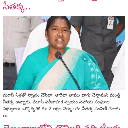
సీతక్క..
మూసీ నీళ్లతో స్నానం చేసేలా, తాగేలా తాము బాగు చేస్తామని మంత్రి
సీతక్క అన్నారు. మూసీ పరీవాహక స్వయం సహాయ సంఘాల
సభ్యులకు ఒక్కొక్కరికి రూ.2 లక్షల చెక్కులను సీతక్క పంపిణీ చేశారు.
ఈ