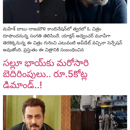
మహేశ్ బాబు-రాజమౌళి కాంబినేషన్‌లో త్వరలో ఓ చిత్రం
రూపొందనున్న సంగతి తెలిసిందే. యాక్షన్‌ అడ్వెంచర్‌ మూవీగా
తెరకెక్కనున్న ఈ చిత్రం గురించి ఎటువంటి అప్‌డేట్‌ వచ్చినా సెన్సేషన్‌
అవుతోంది. ప్రస్తుతం ఈ చిత్రానికి సంబంధించిన
స‌ల్లూ భాయ్‌కు మ‌రోసారి
బెదిరింపులు.. రూ.5కోట్ల
డిమాండ్‌..!