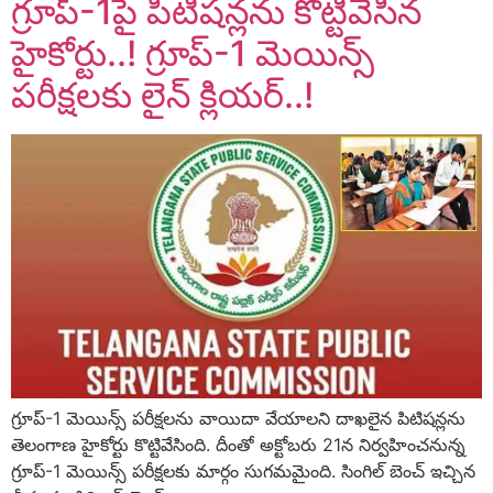
గ్రూప్-1పై పిటిషన్లను కొట్టివేసిన
హైకోర్టు..! గ్రూప్-1 మెయిన్స్
పరీక్షలకు లైన్ క్లియర్..!
గ్రూప్-1 మెయిన్స్ పరీక్షలను వాయిదా వేయాలని దాఖలైన పిటిషన్లను
తెలంగాణ హైకోర్టు కొట్టివేసింది. దీంతో అక్టోబరు 21న నిర్వహించనున్న
గ్రూప్-1 మెయిన్స్ పరీక్షలకు మార్గం సుగమమైంది. సింగిల్ బెంచ్ ఇచ్చిన