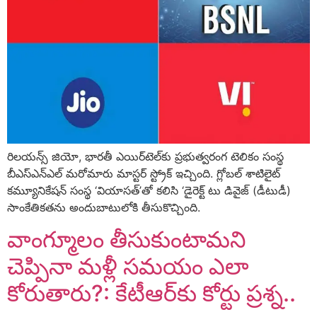
రిలయన్స్ జియో, భారతీ ఎయిర్‌టెల్‌కు ప్రభుత్వరంగ టెలికం సంస్థ
బీఎస్ఎన్ఎల్ మరోమారు మాస్టర్ స్ట్రోక్ ఇచ్చింది. గ్లోబల్ శాటిలైట్
కమ్యూనికేషన్ సంస్థ ‘వియాసత్’తో కలిసి ‘డైరెక్ట్ టు డివైజ్ (డీటుడీ)
సాంకేతికతను అందుబాటులోకి తీసుకొచ్చింది.
వాంగ్మూలం తీసుకుంటామని
చెప్పినా మళ్లీ సమయం ఎలా
కోరుతారు?: కేటీఆర్‌కు కోర్టు ప్రశ్న..