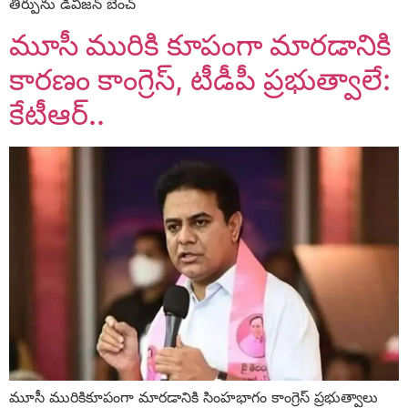
తీర్పును డివిజన్ బెంచ్
మూసీ మురికి కూపంగా మారడానికి
కారణం కాంగ్రెస్, టీడీపీ ప్రభుత్వాలే:
కేటీఆర్..
మూసీ మురికికూపంగా మారడానికి సింహభాగం కాంగ్రెస్ ప్రభుత్వాలు