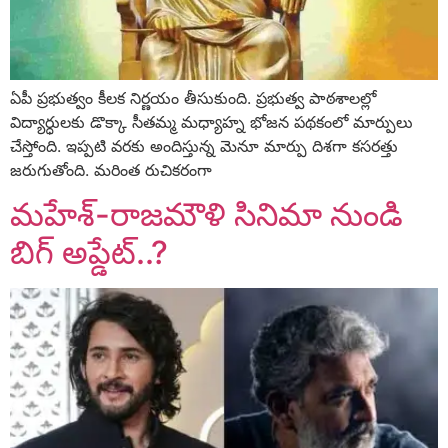
ఏపీ ప్రభుత్వం కీలక నిర్ణయం తీసుకుంది. ప్రభుత్వ పాఠశాలల్లో
విద్యార్ధులకు డొక్కా సీతమ్మ మధ్యాహ్న భోజన పథకంలో మార్పులు
చేస్తోంది. ఇప్పటి వరకు అందిస్తున్న మెనూ మార్పు దిశగా కసరత్తు
జరుగుతోంది. మరింత రుచికరంగా
మహేశ్-రాజమౌళి సినిమా నుండి
బిగ్ అప్డేట్..?