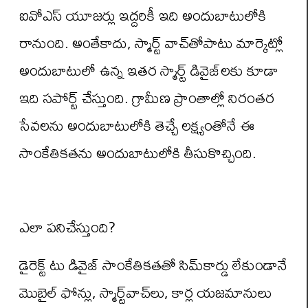
ఐవోఎస్ యూజర్లు ఇద్దరికీ ఇది అందుబాటులోకి
రానుంది. అంతేకాదు, స్మార్ట్ వాచ్‌తోపాటు మార్కెట్లో
అందుబాటులో ఉన్న ఇతర స్మార్ట్ డివైజ్‌లకు కూడా
ఇది సపోర్ట్ చేస్తుంది. గ్రామీణ ప్రాంతాల్లో నిరంతర
సేవలను అందుబాటులోకి తెచ్చే లక్ష్యంతోనే ఈ
సాంకేతికతను అందుబాటులోకి తీసుకొచ్చింది.
ఎలా పనిచేస్తుంది?
డైరెక్ట్ టు డివైజ్ సాంకేతికతతో సిమ్‌కార్డు లేకుండానే
మొబైల్ ఫోన్లు, స్మార్ట్‌వాచ్‌లు, కార్ల యజమానులు