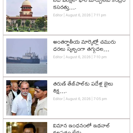
కసరత్తు….
Editor
August 6, 2026
7:11 pm
అంతర్జాతీయ మార్కెట్లో చమురు
ధరలు స్వల్పంగా తగ్గుదల…
Editor
August 6, 2026
7:10 pm
తరుణ్ తేజ్‌పాల్‌కు పదేళ్ల జైలు
శిక్ష….
Editor
August 6, 2026
7:05 pm
విమాన ఇంధనంలో ఇథనాల్
కలపడం లేదు….