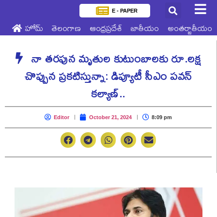
E - PAPER
హోమ్
తెలంగాణ
ఆంధ్రప్రదేశ్
జాతీయం
అంతర్జాతీయం
నా తరఫున మృతుల కుటుంబాలకు రూ.లక్ష
చొప్పున ప్రకటిస్తున్నా: డిప్యూటీ సీఎం పవన్
కల్యాణ్..
Editor
October 21, 2024
8:09 pm