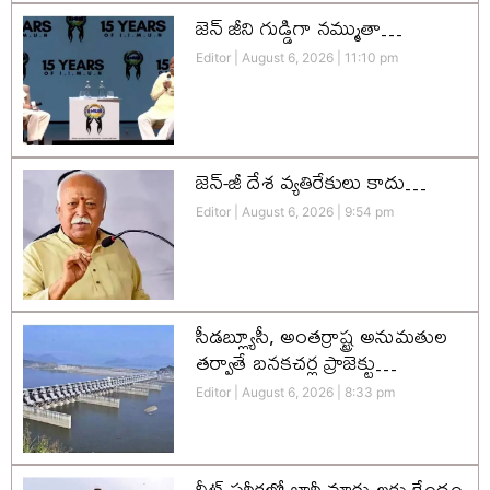
జెన్‌ జీని గుడ్డిగా నమ్ముతా…
Editor
August 6, 2026
11:10 pm
జెన్-జీ దేశ వ్యతిరేకులు కాదు…
Editor
August 6, 2026
9:54 pm
సీడబ్ల్యూసీ, అంతర్రాష్ట్ర అనుమతుల
తర్వాతే బనకచర్ల ప్రాజెక్టు…
Editor
August 6, 2026
8:33 pm
నీట్ పరీక్షలో భారీ మార్పులకు కేంద్రం