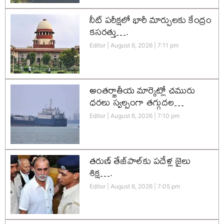
నీట్ పరీక్షలో భారీ మార్పులకు కేంద్రం
కసరత్తు….
Editor
August 6, 2026
7:11 pm
అంతర్జాతీయ మార్కెట్లో చమురు
ధరలు స్వల్పంగా తగ్గుదల…
Editor
August 6, 2026
7:10 pm
తరుణ్ తేజ్‌పాల్‌కు పదేళ్ల జైలు
శిక్ష….
Editor
August 6, 2026
7:05 pm