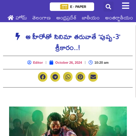
E - PAPER
హోమ్
తెలంగాణ
ఆంధ్రప్రదేశ్
జాతీయం
అంతర్జాతీయం
ఆ హీరోతో సినిమా తరువాతే ‘పుష్ప-3’
శ్రీకారం..!
Editor
October 26, 2024
10:20 am