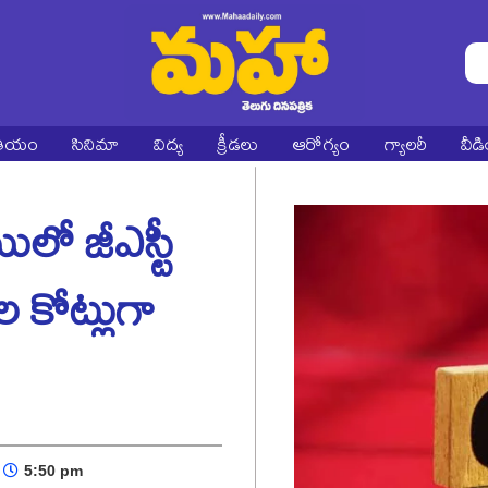
ాతీయం
సినిమా
విద్య
క్రీడలు
ఆరోగ్యం
గ్యాలరీ
వీడ
ిలో జీఎస్టీ
 కోట్లుగా
5:50 pm