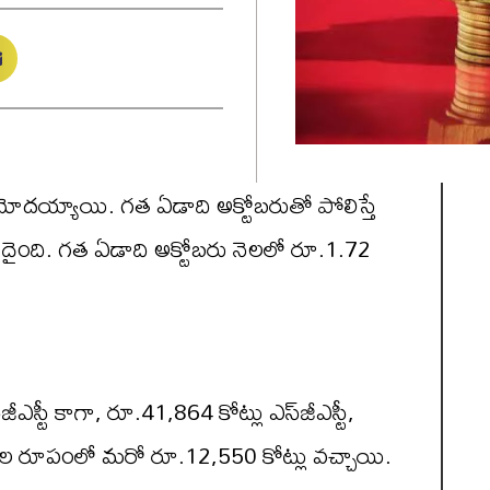
 నమోదయ్యాయి. గత ఏడాది అక్టోబరుతో పోలిస్తే
నమోదైంది. గత ఏడాది అక్టోబరు నెలలో రూ.1.72
ఎస్టీ కాగా, రూ.41,864 కోట్లు ఎస్‌జీఎస్టీ,
్‌ల రూపంలో మరో రూ.12,550 కోట్లు వచ్చాయి.