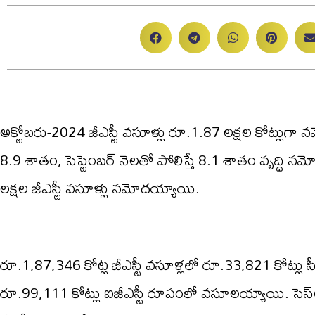
అక్టోబరు-2024 జీఎస్టీ వసూళ్లు రూ.1.87 లక్షల కోట్లుగా
8.9 శాతం, సెప్టెంబర్ నెలతో పోలిస్తే 8.1 శాతం వృద్ధి 
లక్షల జీఎస్టీ వసూళ్లు నమోదయ్యాయి.
రూ.1,87,346 కోట్ల జీఎస్టీ వసూళ్లలో రూ.33,821 కోట్లు సీజీ
రూ.99,111 కోట్లు ఐజీఎస్టీ రూపంలో వసూలయ్యాయి. సెస