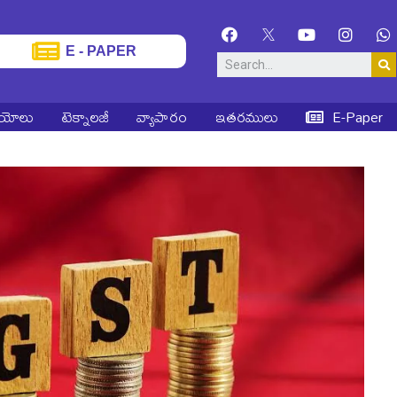
E - PAPER
ియోలు
టెక్నాలజీ
వ్యాపారం
ఇతరములు
E-Paper