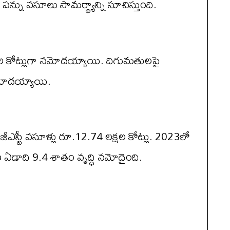
పన్ను వసూలు సామర్థ్యాన్ని సూచిస్తుంది.
్షల కోట్లుగా నమోదయ్యాయి. దిగుమతులపై
 నమోదయ్యాయి.
ఎస్టీ వసూళ్లు రూ.12.74 లక్షల కోట్లు. 2023లో
 ఏడాది 9.4 శాతం వృద్ధి నమోదైంది.