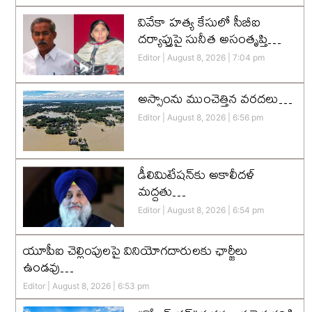
వివేకా హత్య కేసులో సీబీఐ
దర్యాప్తుపై సునీత అసంతృప్తి…
Editor
August 8, 2026
7:04 pm
అస్సాంను ముంచెత్తిన వరదలు…
Editor
August 8, 2026
6:56 pm
డీలిమిటేషన్‌కు అకాలీదళ్‌
మద్దతు…
Editor
August 8, 2026
6:54 pm
యూపీఐ చెల్లింపులపై వినియోగదారులకు ఛార్జీలు
ఉండవు…
Editor
August 8, 2026
6:53 pm