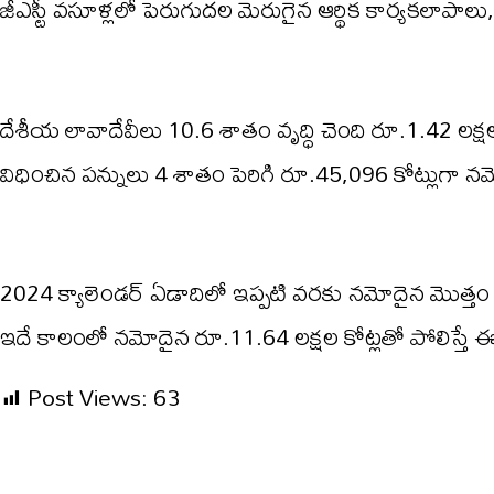
జీఎస్టీ వసూళ్లలో పెరుగుదల మెరుగైన ఆర్థిక కార్యకలాపాలు, 
దేశీయ లావాదేవీలు 10.6 శాతం వృద్ధి చెంది రూ.1.42 లక
విధించిన పన్నులు 4 శాతం పెరిగి రూ.45,096 కోట్లుగా
2024 క్యాలెండర్ ఏడాదిలో ఇప్పటి వరకు నమోదైన మొత్తం జీ
ఇదే కాలంలో నమోదైన రూ.11.64 లక్షల కోట్లతో పోలిస్తే ఈ
Post Views:
63