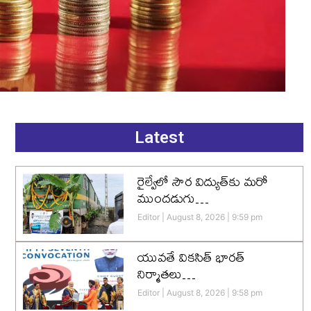
Latest
రైల్వేలో సౌర విద్యుత్‌కు మరో
ముందడుగు…
Editor
August 8, 2026
9:59 pm
యువతే వికసిత్‌ భారత్‌
నిర్మాతలు…
Editor
August 8, 2026
9:58 pm