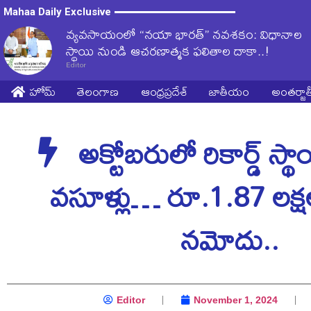
Mahaa Daily Exclusive
వ్యవసాయంలో “నయా భారత్” నవశకం: విధానాల
స్థాయి నుండి ఆచరణాత్మక ఫలితాల దాకా..!
Editor
హోమ్
తెలంగాణ
ఆంధ్రప్రదేశ్
జాతీయం
అంతర్జ
అక్టోబరులో రికార్డ్ స్థాయ
వసూళ్లు… రూ.1.87 లక్షల
నమోదు..
Editor
November 1, 2024