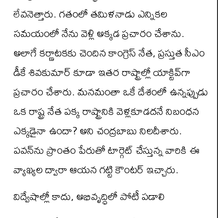
లేవనెత్తారు. గతంలో తమిళనాడు ఎన్నికల
సమయంలో నేను వెళ్లి అక్కడ ప్రచారం చేశాను.
అలాగే కర్ణాటకకు చెందిన కాంగ్రెస్ నేత, ప్రస్తుత సీఎం
డీకే శివకుమార్ కూడా ఇతర రాష్ట్రాల్లో యాక్టివ్‌గా
ప్రచారం చేశారు. మనమంతా ఒకే దేశంలో ఉన్నప్పుడు
ఒక రాష్ట్ర నేత పక్క రాష్ట్రానికి వెళ్లకూడదనే నిబంధన
ఎక్కడైనా ఉందా? అని చంద్రబాబు నిలదీశారు.
పవన్‌ను ప్రాంతం పేరుతో టార్గెట్ చేస్తున్న వారికి ఈ
వ్యాఖ్యల ద్వారా ఆయన గట్టి కౌంటర్ ఇచ్చారు.
విద్వేషాల్లో కాదు, అభివృద్ధిలో పోటీ పడాలి