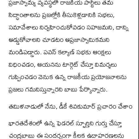
ప్రజాస్వామ్య వ్యవస్థలో రాజకీయ పార్టీలు తమ
సిద్ధాంతాలను ప్రజల్లోకి తీసుకెళ్లడానికి సభలు,
సమావేశాలు నిర్వహించుకోవడం సహజమని, దాన్ని
అడ్డుకోవాలని చూడటం అప్రజాస్వామికమని
మండిపడ్డారు. పవన్ కల్యాణ్ సభకు ఆంక్షలు
విధించడం, ఆయనను టార్గెట్ చేస్తూ విమర్శలు
గుప్పించడం వెనుక ఉన్న రాజకీయ ప్రయోజనాలను
ప్రజలు గమనిస్తున్నారని బాబు పేర్కొన్నారు.
తమిళనాడులో నేను, డీకే శివకుమార్ ప్రచారం చేశాం
భారతదేశంలో ఉన్న ఫెడరల్ స్ఫూర్తిని గుర్తు చేస్తూ
చంద్రబాబు ఈ సందర్భంగా కీలక ఉదాహరణలను