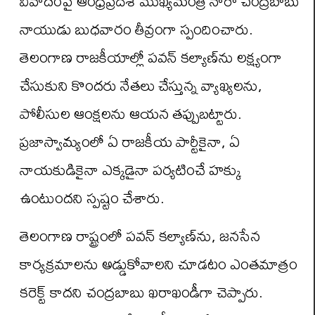
వివాదంపై ఆంధ్రప్రదేశ్ ముఖ్యమంత్రి నారా చంద్రబాబు
నాయుడు బుధవారం తీవ్రంగా స్పందించారు.
తెలంగాణ రాజకీయాల్లో పవన్ కల్యాణ్‌ను లక్ష్యంగా
చేసుకుని కొందరు నేతలు చేస్తున్న వ్యాఖ్యలను,
పోలీసుల ఆంక్షలను ఆయన తప్పుబట్టారు.
ప్రజాస్వామ్యంలో ఏ రాజకీయ పార్టీకైనా, ఏ
నాయకుడికైనా ఎక్కడైనా పర్యటించే హక్కు
ఉంటుందని స్పష్టం చేశారు.
తెలంగాణ రాష్ట్రంలో పవన్ కల్యాణ్‌ను, జనసేన
కార్యక్రమాలను అడ్డుకోవాలని చూడటం ఎంతమాత్రం
కరెక్ట్ కాదని చంద్రబాబు ఖరాఖండీగా చెప్పారు.