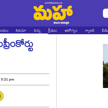
ాతీయం
సినిమా
విద్య
క్రీడలు
ఆరోగ్యం
గ్యాలరీ
వీడ
ప్రీంకోర్టు
5:21 pm