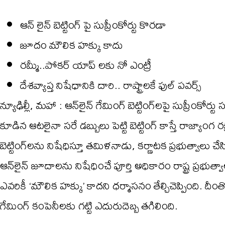
ఆన్ లైన్ బెట్టింగ్ పై సుప్రీంకోర్టు కొరడా
జూదం మౌలిక హక్కు కాదు
రమ్మీ..పోకర్ యాప్ లకు నో ఎంట్రీ
దేశవ్యాప్త నిషేధానికి దారి.. రాష్ట్రాలకే ఫుల్ పవర్స్
న్యూఢిల్లీ, మహా : ఆన్‌లైన్ గేమింగ్ బెట్టింగ్‌లపై సుప్రీంకోర
కూడిన ఆటలైనా సరే డబ్బులు పెట్టి బెట్టింగ్ కాస్తే రాజ్యాంగ ర
బెట్టింగ్‌లను నిషేధిస్తూ తమిళనాడు, కర్ణాటక ప్రభుత్వాలు చేస
ఆన్‌లైన్ జూదాలను నిషేధించే పూర్తి అధికారం రాష్ట్ర ప్రభుత్వ
ఎవరికీ ‘మౌలిక హక్కు’ కాదని ధర్మాసనం తేల్చిచెప్పింది. దీంత
గేమింగ్ కంపెనీలకు గట్టి ఎదురుదెబ్బ తగిలింది.