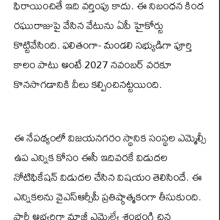
ఫిరాయించితే ఇది వర్తింపు కాదు. ఈ నిబంధన కింద
రఘురాజుపై వేసిన వేటును ఏపీ హైకోర్టు
కొట్టివేసింది. ఫలితంగా- మండలి సభ్యుడిగా పూర్తి
కాలం పాటు అంటే 2027 నవంబర్ వరకూ
కొనసాగడానికి వీలు కల్పించినట్టయింది.
ఈ నేపథ్యంలో విజయనగరం స్థానిక సంస్థల ఎమ్మెల్సీ
ఉప ఎన్నిక కోసం ఈసీ ఇదివరకే విడుదల
నోటిఫికేషన్ విడుదల చేసిన విషయం తెలిసిందే. ఈ
ఎన్నికలను వైఎస్ఆర్సీపీ ప్రతిష్ఠాత్మకంగా తీసుకుంది.
పార్టీ అభ్యర్థిగా మాజీ ఎమ్మెల్యే శంభంగి చిన