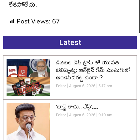
లేకపోలేదు.
Post Views:
67
Latest
డిజిటల్ డెత్ ట్రాప్ లో యువత
భవిష్యత్తు: ఆన్‌లైన్ గేమ్ ముసుగులో
అండర్‌వరల్డ్ దందా!?
Editor
August 6, 2026
5:17 pm
‘బ్లాస్ట్ కాదు.. వేస్ట్’…
Editor
August 6, 2026
9:10 am