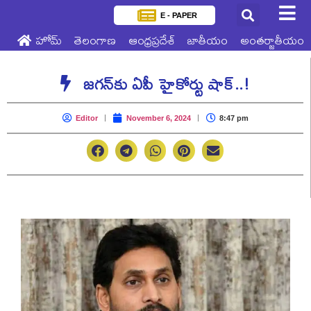
E - PAPER
హోమ్
తెలంగాణ
ఆంధ్రప్రదేశ్
జాతీయం
అంతర్జాతీయం
జగన్‌కు ఏపీ హైకోర్టు షాక్..!
Editor
November 6, 2024
8:47 pm