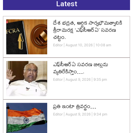
Latest
దేశ భద్రత, ఆర్థిక సార్వభౌమత్వానికి
శ్రీరామరక్ష ‘ఎఫ్‌సీఆర్‌ఏ’ సవరణ
చట్టం.
Editor
August 10, 2026
10:08 am
ఎఫ్‌సీఆర్ఏ సవరణ బిల్లును
వ్యతిరేకిస్తాం….
Editor
August 9, 2026
9:35 pm
ప్రతి ఇంటా త్రివర్ణం…
Editor
August 9, 2026
9:34 pm