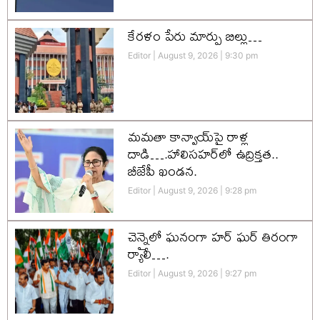
కేరళం పేరు మార్పు బిల్లు…
Editor
August 9, 2026
9:30 pm
మమతా కాన్వాయ్‌పై రాళ్ల
దాడి….హాలిసహర్‌లో ఉద్రిక్తత..
బీజేపీ ఖండన.
Editor
August 9, 2026
9:28 pm
చెన్నైలో ఘనంగా హర్‌ ఘర్‌ తిరంగా
ర్యాలీ….
Editor
August 9, 2026
9:27 pm