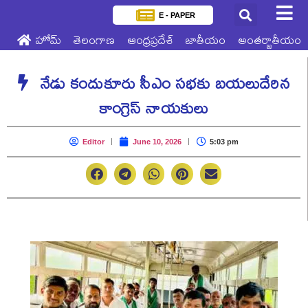
E - PAPER
హోమ్
తెలంగాణ
ఆంధ్రప్రదేశ్
జాతీయం
అంతర్జాతీయం
నేడు కందుకూరు సీఎం సభకు బయలుదేరిన
కాంగ్రెస్ నాయకులు
Editor
June 10, 2026
5:03 pm