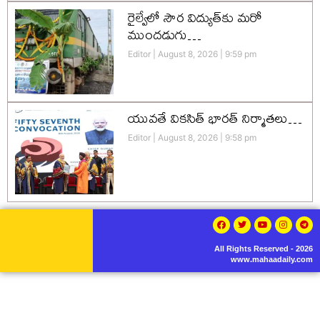
రైల్వేలో సౌర విద్యుత్‌కు మరో
ముందడుగు…
Editor
August 8, 2026
9:59 pm
యువతే వికసిత్‌ భారత్‌ నిర్మాతలు…
Editor
August 8, 2026
9:58 pm
All Rights Reserved - 2026
www.mahaadaily.com