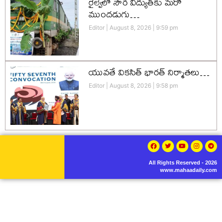
రైల్వేలో సౌర విద్యుత్‌కు మరో
ముందడుగు…
Editor
August 8, 2026
9:59 pm
యువతే వికసిత్‌ భారత్‌ నిర్మాతలు…
Editor
August 8, 2026
9:58 pm
All Rights Reserved - 2026
www.mahaadaily.com