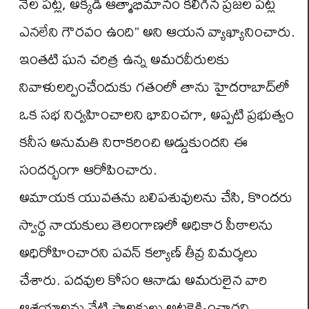
నేల పట్ల, అక్కడి ఆత్మాభిమానం కలిగిన ప్రజల పట్ల
ఎనలేని గౌరవం ఉంది” అని ఆయన వ్యాఖ్యానించారు.
ఇంతటి ఘన చరిత్ర ఉన్న అమరవీరులకు
నివాళులర్పించేందుకు గతంలో తాను హైదరాబాద్‌లో
ఒక సభ నిర్వహించాలని భావించగా, అప్పటి ప్రభుత్వం
కనీస అనుమతి నిరాకరించి అడ్డుకుందని ఈ
సందర్భంగా ఆరోపించారు.
అమాయక యువతను బలిపశువులను చేసి, కొందరు
స్వార్థ నాయకులు తెలంగాణలో అధికార పీఠాలను
అధిరోహించారని పవన్ కల్యాణ్ తీవ్ర విమర్శలు
చేశారు. పదవుల కోసం ఆనాడు అమరులైన వారి
ఆశయాలను నేటి పాలకులు అటకెక్కించారని