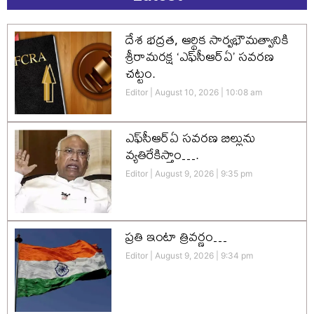
దేశ భద్రత, ఆర్థిక సార్వభౌమత్వానికి
శ్రీరామరక్ష ‘ఎఫ్‌సీఆర్‌ఏ’ సవరణ
చట్టం.
Editor
August 10, 2026
10:08 am
ఎఫ్‌సీఆర్ఏ సవరణ బిల్లును
వ్యతిరేకిస్తాం….
Editor
August 9, 2026
9:35 pm
ప్రతి ఇంటా త్రివర్ణం…
Editor
August 9, 2026
9:34 pm