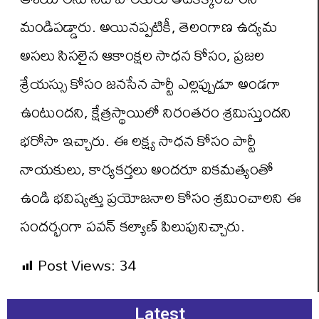
మండిపడ్డారు. అయినప్పటికీ, తెలంగాణ ఉద్యమ
అసలు సిసలైన ఆకాంక్షల సాధన కోసం, ప్రజల
శ్రేయస్సు కోసం జనసేన పార్టీ ఎల్లప్పుడూ అండగా
ఉంటుందని, క్షేత్రస్థాయిలో నిరంతరం శ్రమిస్తుందని
భరోసా ఇచ్చారు. ఈ లక్ష్య సాధన కోసం పార్టీ
నాయకులు, కార్యకర్తలు అందరూ ఐకమత్యంతో
ఉండి భవిష్యత్తు ప్రయోజనాల కోసం శ్రమించాలని ఈ
సందర్భంగా పవన్ కల్యాణ్ పిలుపునిచ్చారు.
Post Views:
34
Latest