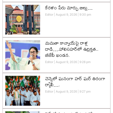
కేరళం పేరు మార్పు బిల్లు…
Editor
August 9, 2026
9:30 pm
మమతా కాన్వాయ్‌పై రాళ్ల
దాడి….హాలిసహర్‌లో ఉద్రిక్తత..
బీజేపీ ఖండన.
Editor
August 9, 2026
9:28 pm
చెన్నైలో ఘనంగా హర్‌ ఘర్‌ తిరంగా
ర్యాలీ….
Editor
August 9, 2026
9:27 pm