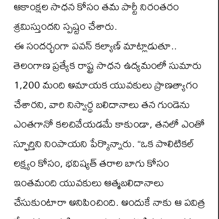
ఆకాంక్షల సాధన కోసం తమ పార్టీ నిరంతరం
శ్రమిస్తుందని స్పష్టం చేశారు.
ఈ సందర్భంగా పవన్ కల్యాణ్ మాట్లాడుతూ..
తెలంగాణ ప్రత్యేక రాష్ట్ర సాధన ఉద్యమంలో సుమారు
1,200 మంది అమాయక యువకులు ప్రాణత్యాగం
చేశారని, వారి నిస్వార్థ బలిదానాలు తన గుండెను
ఎంతగానో కలచివేయడమే కాకుండా, తనలో ఎంతో
స్ఫూర్తిని నింపాయని పేర్కొన్నారు. “ఒక పొలిటికల్
లక్ష్యం కోసం, భవిష్యత్ తరాల బాగు కోసం
ఇంతమంది యువకులు ఆత్మబలిదానాలు
చేసుకుంటారా అనిపించింది. అందుకే నాకు ఆ పవిత్ర