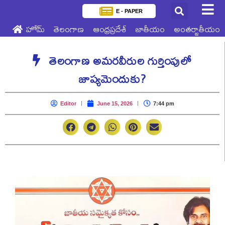
E - PAPER
హోమ్
తెలంగాణ
ఆంధ్రప్రదేశ్
జాతీయం
అంతర్జాతీయం
తెలంగాణ అమరవీరుల గుర్తింపులో
జాప్యమెందుకు?
Editor
June 15, 2026
7:44 pm