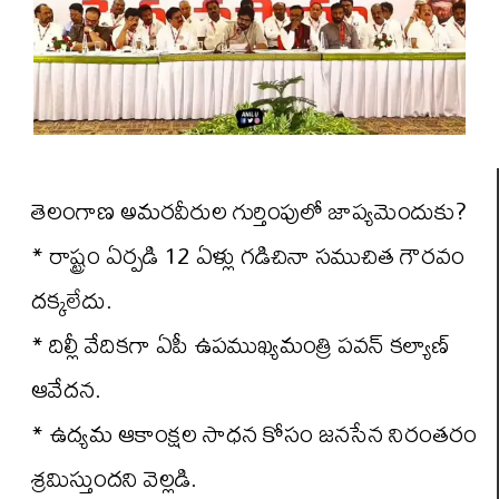
తెలంగాణ అమరవీరుల గుర్తింపులో జాప్యమెందుకు?
* రాష్ట్రం ఏర్పడి 12 ఏళ్లు గడిచినా సముచిత గౌరవం
దక్కలేదు.
* దిల్లీ వేదికగా ఏపీ ఉపముఖ్యమంత్రి పవన్ కల్యాణ్
ఆవేదన.
* ఉద్యమ ఆకాంక్షల సాధన కోసం జనసేన నిరంతరం
శ్రమిస్తుందని వెల్లడి.