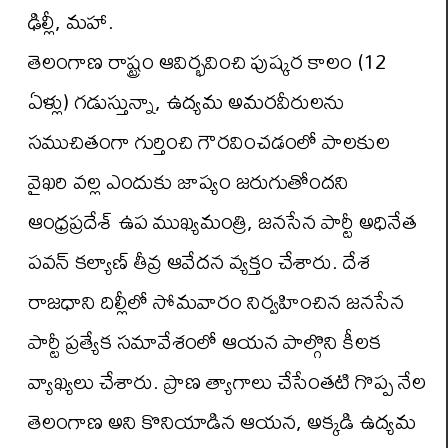
ఢిల్లీ, మహా.
తెలంగాణ రాష్ట్రం ఆవిర్భవించి పుష్కర కాలం (12
ఏళ్లు) గడుస్తున్నా, ఉద్యమ అమరవీరులను
సముచితంగా గుర్తించి గౌరవించడంలో పాలకుల
వైఖరి వల్ల ఎందుకు జాప్యం జరుగుతోందని
ఆంధ్రప్రదేశ్ ఉప ముఖ్యమంత్రి, జనసేన పార్టీ అధినేత
పవన్ కల్యాణ్ తీవ్ర ఆవేదన వ్యక్తం చేశారు. దేశ
రాజధాని దిల్లీలో సోమవారం నిర్వహించిన జనసేన
పార్టీ ప్రత్యేక సమావేశంలో ఆయన పాల్గొని కీలక
వ్యాఖ్యలు చేశారు. ప్రాణ త్యాగాలు చేసేంతటి గొప్ప నేల
తెలంగాణ అని కొనియాడిన ఆయన, అక్కడి ఉద్యమ