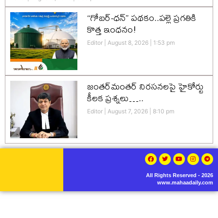
“గోబర్-ధన్” పథకం..పల్లె ప్రగతికి
కొత్త ఇంధనం!
Editor
August 8, 2026
1:53 pm
జంతర్‌మంతర్ నిరసనలపై హైకోర్టు
కీలక ప్రశ్నలు…..
Editor
August 7, 2026
8:10 pm
All Rights Reserved - 2026
www.mahaadaily.com