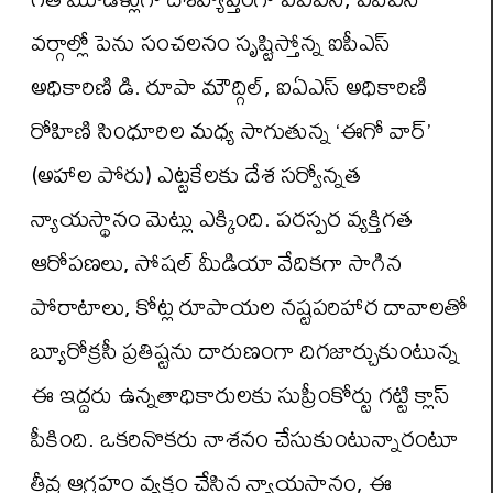
వర్గాల్లో పెను సంచలనం సృష్టిస్తోన్న ఐపీఎస్
అధికారిణి డి. రూపా మౌద్గిల్, ఐఏఎస్ అధికారిణి
రోహిణి సింధూరిల మధ్య సాగుతున్న ‘ఈగో వార్’
(అహాల పోరు) ఎట్టకేలకు దేశ సర్వోన్నత
న్యాయస్థానం మెట్లు ఎక్కింది. పరస్పర వ్యక్తిగత
ఆరోపణలు, సోషల్ మీడియా వేదికగా సాగిన
పోరాటాలు, కోట్ల రూపాయల నష్టపరిహార దావాలతో
బ్యూరోక్రసీ ప్రతిష్టను దారుణంగా దిగజార్చుకుంటున్న
ఈ ఇద్దరు ఉన్నతాధికారులకు సుప్రీంకోర్టు గట్టి క్లాస్
పీకింది. ఒకరినొకరు నాశనం చేసుకుంటున్నారంటూ
తీవ్ర ఆగ్రహం వ్యక్తం చేసిన న్యాయస్థానం, ఈ