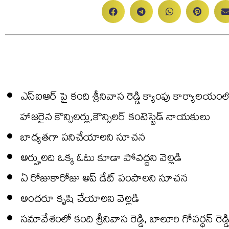
ఎస్ఐఆర్ పై కంది శ్రీ‌నివాస రెడ్డి క్యాంపు కార్యాల‌య
హాజ‌రైన కౌన్సిల‌ర్లు,కౌన్సిల‌ర్ కంటెస్టెడ్ నాయ‌కులు
బాధ్య‌త‌గా ప‌నిచేయాల‌ని సూచ‌న‌
అర్హుల‌ది ఒక్క ఓటు కూడా పోవద్ద‌ని వెల్ల‌డి
ఏ రోజుకారోజు అప్ డేట్ పంపాల‌ని సూచ‌న
అంద‌రూ కృషి చేయాల‌ని వెల్ల‌డి
స‌మావేశంలో కంది శ్రీ‌నివాస రెడ్డి, బాలూరి గోవ‌ర్ధ‌న్ 