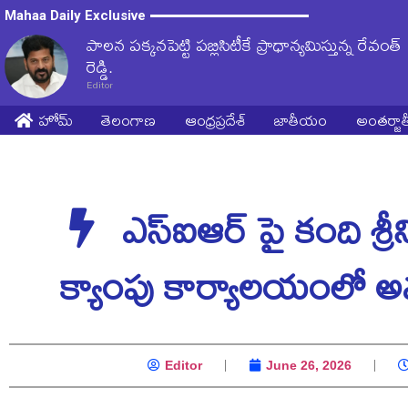
Mahaa Daily Exclusive
పాలన పక్కనపెట్టి పబ్లిసిటీకే ప్రాధాన్యమిస్తున్న రేవంత్
రెడ్డి.
Editor
హోమ్
తెలంగాణ
ఆంధ్రప్రదేశ్
జాతీయం
అంతర్జ
ఎస్ఐఆర్ పై కంది శ్రీ‌ని
క్యాంపు కార్యాల‌యంలో అ
Editor
June 26, 2026