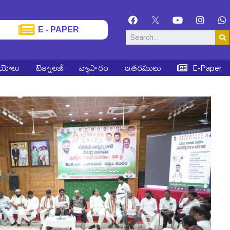
E - PAPER
ియోలు
టెక్నాలజీ
వ్యాపారం
ఇతరములు
E-Paper