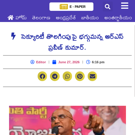
E - PAPER
హోమ్
తెలంగాణ
ఆంధ్రప్రదేశ్
జాతీయం
అంతర్జాతీయం
సెక్యూరిటీ తొలగింపుపై భగ్గుమన్న ఆర్‌ఎస్‌
ప్రవీణ్‌ కుమార్.
Editor
June 27, 2026
6:16 pm