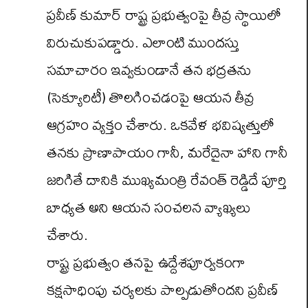
ప్రవీణ్‌ కుమార్‌ రాష్ట్ర ప్రభుత్వంపై తీవ్ర స్థాయిలో
విరుచుకుపడ్డారు. ఎలాంటి ముందస్తు
సమాచారం ఇవ్వకుండానే తన భద్రతను
(సెక్యూరిటీ) తొలగించడంపై ఆయన తీవ్ర
ఆగ్రహం వ్యక్తం చేశారు. ఒకవేళ భవిష్యత్తులో
తనకు ప్రాణాపాయం గానీ, మరేదైనా హాని గానీ
జరిగితే దానికి ముఖ్యమంత్రి రేవంత్‌ రెడ్డిదే పూర్తి
బాధ్యత అని ఆయన సంచలన వ్యాఖ్యలు
చేశారు.
రాష్ట్ర ప్రభుత్వం తనపై ఉద్దేశపూర్వకంగా
కక్షసాధింపు చర్యలకు పాల్పడుతోందని ప్రవీణ్‌