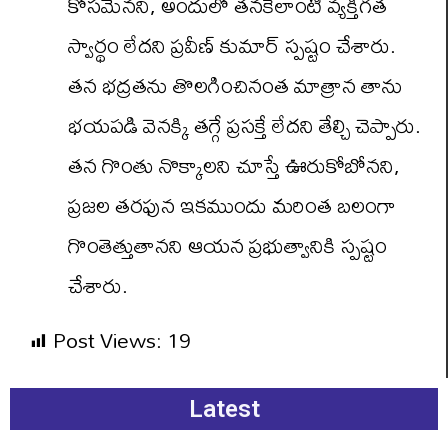
కోసమేనని, అందులో తనకెలాంటి వ్యక్తిగత
స్వార్థం లేదని ప్రవీణ్‌ కుమార్‌ స్పష్టం చేశారు.
తన భద్రతను తొలగించినంత మాత్రాన తాను
భయపడి వెనక్కి తగ్గే ప్రసక్తే లేదని తేల్చి చెప్పారు.
తన గొంతు నొక్కాలని చూస్తే ఊరుకోబోనని,
ప్రజల తరఫున ఇకముందు మరింత బలంగా
గొంతెత్తుతానని ఆయన ప్రభుత్వానికి స్పష్టం
చేశారు.
Post Views:
19
Latest