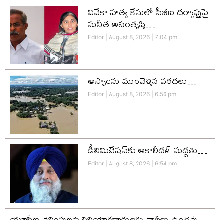
వివేకా హత్య కేసులో సీబీఐ దర్యాప్తుపై
సునీత అసంతృప్తి…
Editor
August 8, 2026
7:04 pm
అస్సాంను ముంచెత్తిన వరదలు…
Editor
August 8, 2026
6:56 pm
డీలిమిటేషన్‌కు అకాలీదళ్‌ మద్దతు…
Editor
August 8, 2026
6:54 pm
యూపీఐ చెల్లింపులపై వినియోగదారులకు ఛార్జీలు ఉండవు…