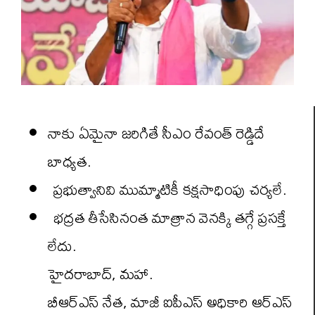
నాకు ఏమైనా జరిగితే సీఎం రేవంత్ రెడ్డిదే
బాధ్యత.
ప్రభుత్వానివి ముమ్మాటికీ కక్షసాధింపు చర్యలే.
భద్రత తీసేసినంత మాత్రాన వెనక్కి తగ్గే ప్రసక్తే
లేదు.
హైదరాబాద్, మహా.
బీఆర్ఎస్ నేత, మాజీ ఐపీఎస్ అధికారి ఆర్‌ఎస్‌