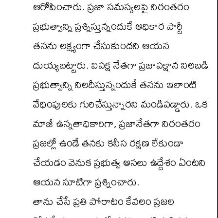
ఆరోపించారు. ప్రజా సమస్యలపై నిరంతరం
ప్రభుత్వాన్ని ప్రశ్నిస్తున్నందుకే అధికార పార్టీ
తనను లక్ష్యంగా చేసుకుందని ఆయన
దుయ్యబట్టారు. విపక్ష నేతగా ప్రజాపక్షాన నిలబడి
ప్రభుత్వాన్ని నిలదీస్తున్నందుకే తనను ఇలాంటి
వేధింపులకు గురిచేస్తున్నారని మండిపడ్డారు. ఒక
మాజీ ఉన్నతాధికారిగా, ప్రజానేతగా నిరంతరం
ప్రజల్లో ఉండే తనకు కనీస రక్షణ లేకుండా
చేయడం వెనుక ప్రభుత్వ అసలు ఉద్దేశం ఏంటని
ఆయన సూటిగా ప్రశ్నించారు.
తాను చేసే ప్రతి పోరాటం కేవలం ప్రజల