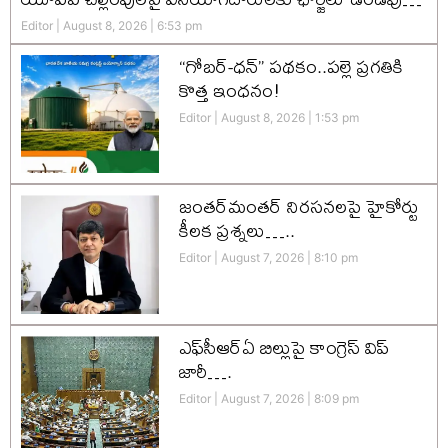
Editor
August 8, 2026
6:53 pm
“గోబర్-ధన్” పథకం..పల్లె ప్రగతికి
కొత్త ఇంధనం!
Editor
August 8, 2026
1:53 pm
జంతర్‌మంతర్ నిరసనలపై హైకోర్టు
కీలక ప్రశ్నలు…..
Editor
August 7, 2026
8:10 pm
ఎఫ్‌సీఆర్‌ఏ బిల్లుపై కాంగ్రెస్ విప్
జారీ….
Editor
August 7, 2026
8:09 pm