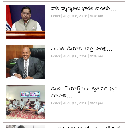
పాక్ వ్యాఖ్యలకు భారత్ కౌంటర్…
Editor
August 6, 2026
9:08 am
ఎయిరిండియాకు కొత్త సారథి….
Editor
August 6, 2026
9:08 am
డంపింగ్ యార్డ్‌కు శాశ్వత పరిష్కారం
చూపాలి…
Editor
August 5, 2026
9:23 pm