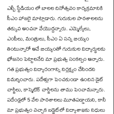
ఎల్బీ స్టేడియం లో బాలల దినోత్సవం కార్యక్రమానికి
సీఎం హాజరై మాట్లాడారు. గురుకుల పాఠశాలలను
తక్కువ అంచనా వేయొద్దన్నారు. ఎమ్మెల్యేలు,
ఎంపీలు, మంత్రులు, సీఎం ఏ సన్న బియ్యం
తింటున్నారో అవే బియ్యంతో గురుకుల విద్యార్థులకు
భోజనం పెట్టాలనేది మా ప్రభుత్వ సంకల్పం అన్నారు.
గత ప్రభుత్వం విద్యారంగాన్ని నిర్లక్ష్యం చేసిందని
విమర్శించారు. పదేళ్లుగా పెంచకుండా ఉంచిన డైట్
చార్జీలు, కాస్మెటిక్ చార్జీలను తాము పెంచామన్నారు.
పదేండ్లలో 5 వేల పాఠశాలలు మూతపడ్డాయని, కానీ
మా ప్రభుత్వం వచ్చాక బడ్జెట్‌లో విద్యాశాఖకు నిధులు