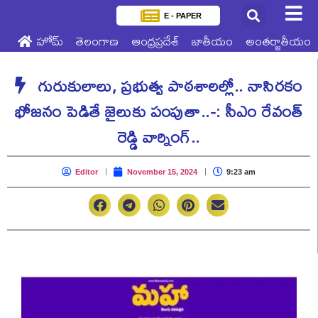
E - PAPER
హోమ్
తెలంగాణ
ఆంధ్రప్రదేశ్
జాతీయం
అంతర్జాతీయం
గురుకులాలు, ప్రభుత్వ పాఠశాలల్లో.. నాసిరకం
భోజనం పెడితే జైలుకు పంపుతా..-: సీఎం రేవంత్
రెడ్డి వార్నింగ్..
Editor
November 15, 2024
9:23 am