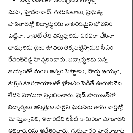
మహా, హైదరాబాద్: గురుకులాలు, ప్రభుత్వ
పాఠశాలల్లో విద్యార్థులకు నాసిరకమైన భోజనం
పెట్టినా, క్వాలిటీ లేని వస్తువులను సరఫరా చేసినా
బాధ్యులను జైలు ఊచలు లెక్కపెట్టిస్తామని సీఎం
రేవంత్‌రెడ్డి హెచ్చరించారు. విద్యార్థులకు సన్న
బియ్యంతో మంచి అన్నం పెట్టాలని, దొడ్డు బియ్యం,
కుళ్లిన కూరగాయాలతో భోజనం పెడితే ఊరుకునేది
లేదని ఘాటుగా స్పందించారు. ఫుడ్ పాయిజన్‌తో
విద్యార్థులు ఆస్పత్రుల పాలైన ఘటనలు తాను వార్తల్లో
చూస్తున్నానని, ఇలాంటివి రిపీట్ కాకుండా చూడాలని
అధికారులను ఆదేశించారు. గురువారం హైదరాబాద్