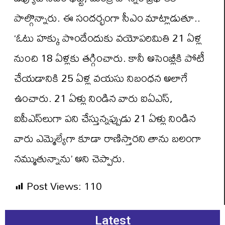
పాల్గొన్నారు. ఈ సందర్భంగా సీఎం మాట్లాడుతూ..
‘ఓటు హక్కు పొందేందుకు వయోపరిమితి 21 ఏళ్ల
నుంచి 18 ఏళ్లకు తగ్గించారు. కానీ అసెంబ్లీకి పోటీ
చేయడానికి 25 ఏళ్ల వయసు నిబంధన అలాగే
ఉంచారు. 21 ఏళ్లు నిండిన వారు ఐఏఎస్,
ఐపీఎస్‌లుగా పని చేస్తున్నప్పుడు 21 ఏళ్లు నిండిన
వారు ఎమ్మెల్యేగా కూడా రాణిస్తారని తాను బలంగా
నమ్ముతున్నాను’ అని చెప్పారు.
Post Views:
110
Latest