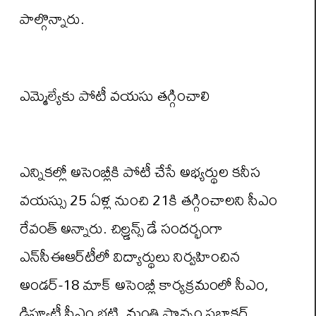
పాల్గొన్నారు.
ఎమ్మెల్యేకు పోటీ వయసు తగ్గించాలి
ఎన్నికల్లో అసెంబ్లీకి పోటీ చేసే అభ్యర్థుల కనీస
వయస్సు 25 ఏళ్ల నుంచి 21కి తగ్గించాలని సీఎం
రేవంత్ అన్నారు. చిల్డ్రన్స్ డే సందర్భంగా
ఎన్‌సీఈఆర్‌టీలో విద్యార్థులు నిర్వహించిన
అండర్-18 మాక్ అసెంబ్లీ కార్యక్రమంలో సీఎం,
డిప్యూటీ సీఎం భట్టి, మంత్రి పొన్నం ప్రభాకర్