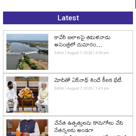
Latest
కావేరీ జలాలపై తమిళనాడు
అసెంబ్లీలో దుమారం…
Editor
August 7, 2026
2:56 pm
మోదీతో ఏక్‌నాథ్ శిందే కీలక భేటీ.
Editor
August 7, 2026
1:43 pm
చేనేత ఉత్పత్తులను కొనుగోలు చేసి
నేతన్నలకు అండగా