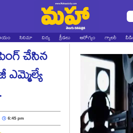
ాతీయం
సినిమా
విద్య
క్రీడలు
ఆరోగ్యం
గ్యాలరీ
వీడ
ింగ్ చేసిన
ఎమ్మెల్యే
.
6:45 pm