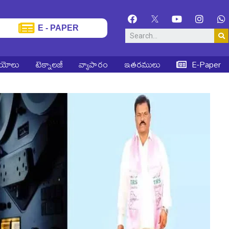
E - PAPER
ియోలు
టెక్నాలజీ
వ్యాపారం
ఇతరములు
E-Paper