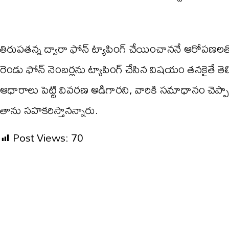
తిరుపతన్న ద్వారా ఫోన్ ట్యాపింగ్ చేయించాననే ఆరోపణల
రెండు ఫోన్ నెంబర్లను ట్యాపింగ్ చేసిన విషయం తనకైతే త
ఆధారాలు పెట్టి వివరణ అడిగారని, వారికి సమాధానం చెప్పా
తాను సహకరిస్తానన్నారు.
Post Views:
70