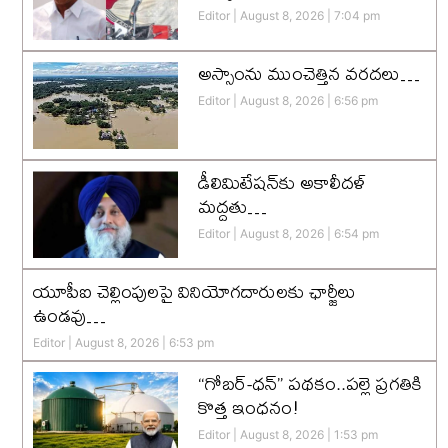
Editor
August 8, 2026
7:04 pm
అస్సాంను ముంచెత్తిన వరదలు…
Editor
August 8, 2026
6:56 pm
డీలిమిటేషన్‌కు అకాలీదళ్‌
మద్దతు…
Editor
August 8, 2026
6:54 pm
యూపీఐ చెల్లింపులపై వినియోగదారులకు ఛార్జీలు
ఉండవు…
Editor
August 8, 2026
6:53 pm
“గోబర్-ధన్” పథకం..పల్లె ప్రగతికి
కొత్త ఇంధనం!
Editor
August 8, 2026
1:53 pm