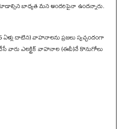
 చూడాల్సిన బాధ్యత మన అందరిపైనా ఉందన్నారు.
 (15 ఏళ్లు దాటిన) వాహనాలను ప్రజలు స్వచ్చందంగా
ేసే వారు ఎలక్ట్రిక్ వాహనాల (ఈవీ)నే కొనుగోలు