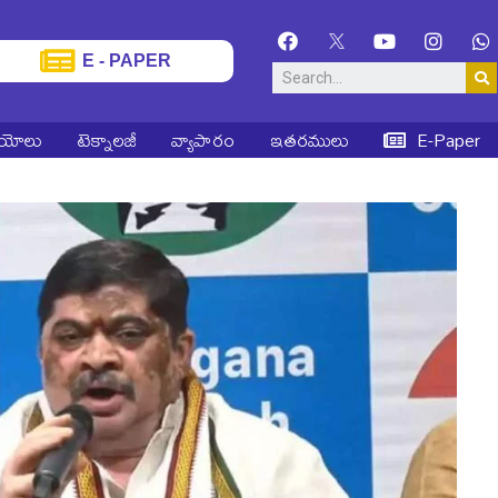
E - PAPER
ియోలు
టెక్నాలజీ
వ్యాపారం
ఇతరములు
E-Paper