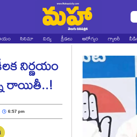
ాతీయం
సినిమా
విద్య
క్రీడలు
ఆరోగ్యం
గ్యాలరీ
వీడ
ీలక నిర్ణయం
ు రాయితీ..!
6:57 pm