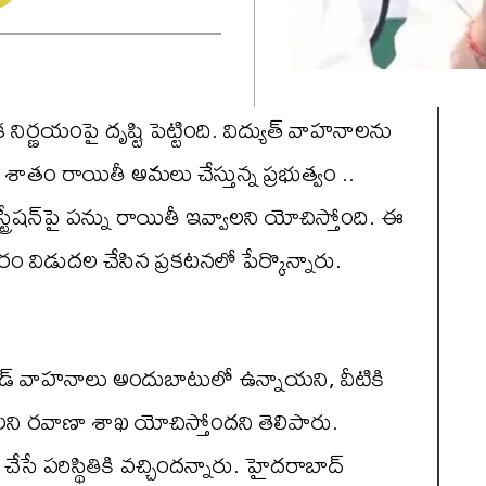
ర్ణయంపై దృష్టి పెట్టింది. విద్యుత్ వాహనాలను
వంద శాతం రాయితీ అమలు చేస్తున్న ప్రభుత్వం ..
్ట్రేషన్‌పై పన్ను రాయితీ ఇవ్వాలని యోచిస్తోంది. ఈ
 విడుదల చేసిన ప్రకటనలో పేర్కొన్నారు.
హైబ్రిడ్ వాహనాలు అందుబాటులో ఉన్నాయని, వీటికి
్వాలని రవాణా శాఖ యోచిస్తోందని తెలిపారు.
సే పరిస్థితికి వచ్చిందన్నారు. హైదరాబాద్