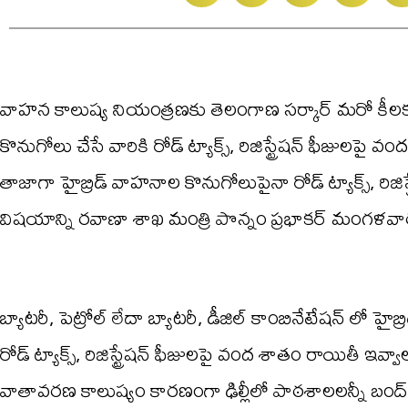
వాహన కాలుష్య నియంత్రణకు తెలంగాణ సర్కార్ మరో కీలక ని
కొనుగోలు చేసే వారికి రోడ్ ట్యాక్స్, రిజిస్ట్రేషన్ ఫీజులపై 
తాజాగా హైబ్రిడ్ వాహనాల కొనుగోలుపైనా రోడ్ ట్యాక్స్, రిజిస
విషయాన్ని రవాణా శాఖ మంత్రి పొన్నం ప్రభాకర్ మంగళవారం
బ్యాటరీ, పెట్రోల్ లేదా బ్యాటరీ, డీజిల్ కాంబినేటేషన్ లో 
రోడ్ ట్యాక్స్, రిజిస్ట్రేషన్ ఫీజులపై వంద శాతం రాయితీ ఇవ
వాతావరణ కాలుష్యం కారణంగా ఢిల్లీలో పాఠశాలలన్నీ బంద్ చే