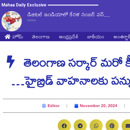
Mahaa Daily Exclusive
డిజిటల్‌ ఇండియాలో కేరళ నంబర్‌ వన్‌…
Editor
హోమ్
తెలంగాణ
ఆంధ్రప్రదేశ్
జాతీయం
అంతర్జ
తెలంగాణ సర్కార్ మరో క
…హైబ్రిడ్ వాహనాలకు పన్న
Editor
November 20, 2024