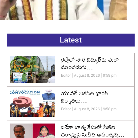
Latest
రైల్వేలో సౌర విద్యుత్‌కు మరో
ముందడుగు…
Editor
August 8, 2026
9:59 pm
యువతే వికసిత్‌ భారత్‌
నిర్మాతలు…
Editor
August 8, 2026
9:58 pm
వివేకా హత్య కేసులో సీబీఐ
దర్యాప్తుపై సునీత అసంతృప్తి…