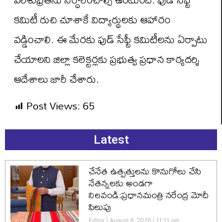
కమిటీ రుచి చూశాకే విద్యార్థులకు ఆహారం
వడ్డించాలి. ఈ మేరకు ఫుడ్ సేఫ్టీ కమిటీలను ఏర్పాటు
చేయాలని జిల్లా కలెక్టర్లకు ప్రభుత్వ ప్రధాన కార్యదర్శి
ఆదేశాలు జారీ చేశారు.
Post Views:
65
Latest
చేనేత ఉత్పత్తులను కొనుగోలు చేసి
నేతన్నలకు అండగా
నిలవండి:ప్రధానమంత్రి నరేంద్ర మోదీ
పిలుపు
Editor
August 6, 2026
11:11 pm