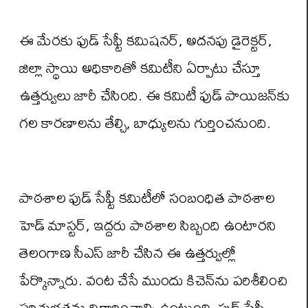
ఈ మేరకు ఫుడ్ సేఫ్టీ కమిషనర్, అదనపు డైరెక్టర్,
జిల్లా స్థాయి అధికారితో కమిటీని ఏర్పాటు చేస్తూ
ఉత్తర్వులు జారీ చేసింది. ఈ కమిటీ ఫుడ్ పాయిజన్‌కు
గల కారణాలను తేల్చి, బాధ్యులను గుర్తించనుంది.
పాఠశాల ఫుడ్ సేఫ్టీ కమిటీలో సంబంధిత పాఠశాల
హెడ్ మాస్టర్, ఇద్దరు పాఠశాల సిబ్బంది ఉంటారని
తెలంగాణ సీఎస్ జారీ చేసిన ఈ ఉత్తర్వుల్లో
పేర్కొన్నారు. వంట చేసే ముందు కిచెన్‌ను పరిశీలించి
పరిశుభ్రతను నిర్ధారించాల్సి ఉంటుంది. ఫుడ్ సేఫ్టీ