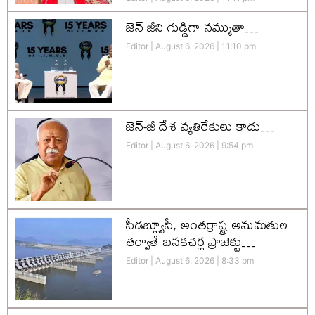
జెన్‌ జీని గుడ్డిగా నమ్ముతా…
Editor
August 6, 2026
11:10 pm
జెన్-జీ దేశ వ్యతిరేకులు కాదు…
Editor
August 6, 2026
9:54 pm
సీడబ్ల్యూసీ, అంతర్రాష్ట్ర అనుమతుల
తర్వాతే బనకచర్ల ప్రాజెక్టు…
Editor
August 6, 2026
8:33 pm