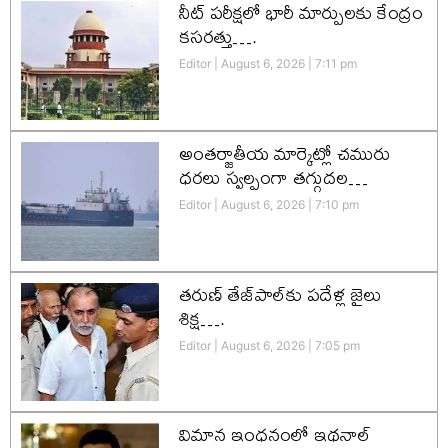
నీట్ పరీక్షలో భారీ మార్పులకు కేంద్రం
కసరత్తు….
Editor
August 6, 2026
7:11 pm
అంతర్జాతీయ మార్కెట్లో చమురు
ధరలు స్వల్పంగా తగ్గుదల…
Editor
August 6, 2026
7:10 pm
తరుణ్ తేజ్‌పాల్‌కు పదేళ్ల జైలు
శిక్ష….
Editor
August 6, 2026
7:05 pm
విమాన ఇంధనంలో ఇథనాల్