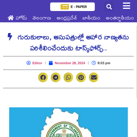
E - PAPER
హోమ్
తెలంగాణ
ఆంధ్రప్రదేశ్
జాతీయం
అంతర్జాతీయం
గురుకులాలు, ఆసుపత్రుల్లో ఆహార నాణ్యతను
పరిశీలించేందుకు టాస్క్‌ఫోర్స్..
Editor
November 28, 2024
8:03 pm