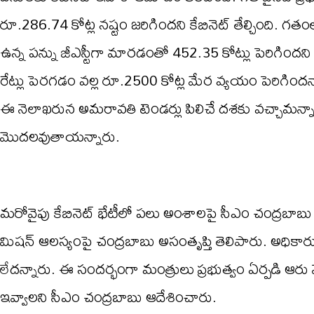
రూ.286.74 కోట్ల నష్టం జరిగిందని కేబినెట్ తేల్చింది. గతం
ఉన్న పన్ను జీఎస్టీగా మారడంతో 452.35 కోట్లు పెరిగిందన
రేట్లు పెరగడం వల్ల రూ.2500 కోట్ల మేర వ్యయం పెరిగింద
ఈ నెలాఖరున అమరావతి టెండర్లు పిలిచే దశకు వచ్చామన్నా
మొదలవుతాయన్నారు.
మరోవైపు కేబినెట్ భేటీలో పలు అంశాలపై సీఎం చంద్రబాబు అ
మిషన్ ఆలస్యంపై చంద్రబాబు అసంతృప్తి తెలిపారు. అధికారు
లేదన్నారు. ఈ సందర్భంగా మంత్రులు ప్రభుత్వం ఏర్పడి ఆ
ఇవ్వాలని సీఎం చంద్రబాబు ఆదేశించారు.