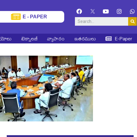
E - PAPER
ియోలు
టెక్నాలజీ
వ్యాపారం
ఇతరములు
E-Paper