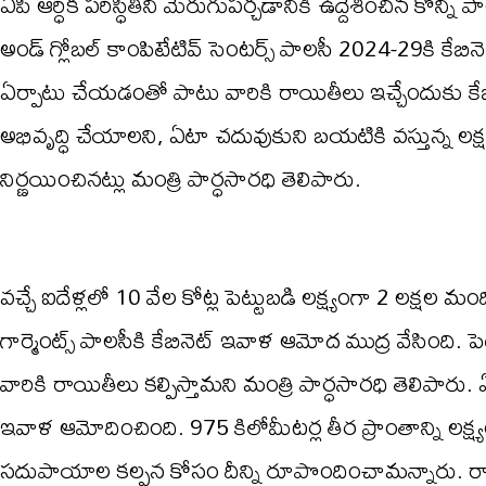
ఏపీ ఆర్ధిక పరిస్ధితిని మెరుగుపర్చడానికి ఉద్దేశించిన కొన్
అండ్ గ్లోబల్ కాంపిటేటివ్ సెంటర్స్ పాలసీ 2024-29కి కేబినెట
ఏర్పాటు చేయడంతో పాటు వారికి రాయితీలు ఇచ్చేందుకు కేబ
అభివృద్ధి చేయాలని, ఏటా చదువుకుని బయటికి వస్తున్న లక్
నిర్ణయించినట్లు మంత్రి పార్ధసారధి తెలిపారు.
వచ్చే ఐదేళ్లలో 10 వేల కోట్ల పెట్టుబడి లక్ష్యంగా 2 లక్షల
గార్మెంట్స్ పాలసీకి కేబినెట్ ఇవాళ ఆమోద ముద్ర వేసింది. ప
వారికి రాయితీలు కల్పిస్తామని మంత్రి పార్ధసారధి తెలిపారు
ఇవాళ ఆమోదించింది. 975 కిలోమీటర్ల తీర ప్రాంతాన్ని లక్ష
సదుపాయాల కల్పన కోసం దీన్ని రూపొందించామన్నారు. రాష్ట్