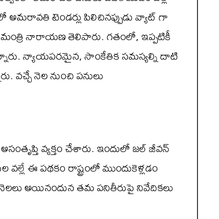
లో అమరావతి టెండర్లు పిలిచినప్పుడు వ్యాట్ గా
ి మంత్రి నారాయణ తెలిపారు. గతంలో, ఇప్పటికీ
న్నారు. న్యాయపరమైన, సాంకేతిక సమస్యల్ని దాటి
రు. వచ్చే నెల నుంచి పనులు
సంతృప్తి వ్యక్తం చేశారు. ఇందులో జల్ జీవన్
ల వల్లే ఈ పథకం రాష్ట్రంలో ముందుకెళ్లడం
రు నెలలు అయినందున తమ పనితీరుపై నివేదికలు