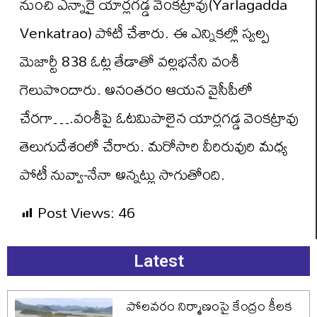
నుంచి ఎన్నారై యార్లగడ్డ వెంకట్రావు(Yarlagadda
Venkatrao) పోటీ చేశారు. ఈ ఎన్నికల్లో స్వల్ప
మెజార్టీ 838 ఓట్ల తేడాతో వల్లభనేని వంశీ
గెలుపొందారు. అనంతరం ఆయన వైసీపీలో
చేరగా….వంశీపై ఓటమిపాలైన యార్లగడ్డ వెంకట్రావు
తెలుగుదేశంలో చేరారు. మరోసారి వీరిరువురి మధ్య
పోటీ నువ్వా-నేనా అన్నట్లు సాగుతోంది.
Post Views:
46
Latest
పోలవరం నిర్మాణంపై కేంద్రం కీలక