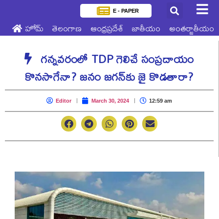
E - PAPER
హోమ్
తెలంగాణ
ఆంధ్రప్రదేశ్
జాతీయం
అంతర్జాతీయం
గన్నవరంలో TDP గెలిచే సంప్రదాయం
కొనసాగేనా? జనం జగన్‌కు జై కొడతారా?
Editor
March 30, 2024
12:59 am