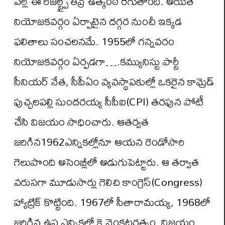
వల్లే ఈ రిజల్ట్పై తీవ్ర ఉత్కంఠ రేగుతోంది. అయితే
నియోజకవర్గం ఏర్పాటైన దగ్గర నుంచీ ఇక్కడ
ఫలితాలు సంచలనమే. 1955లో గన్నవరం
నియోజకవర్గం ఏర్పడగా….కమ్యునిస్టు పార్టీ
సీనియర్ నేత, సీపీఏం వ్యవస్థాపకుల్లో ఒకరైన కామ్రెడ్
పుచ్చలపల్లి సుందరయ్య సీపీఐ(CPI) తరఫున పోటీ
చేసి విజయం సాధించారు. ఆతర్వత
జరిగిన1962ఎన్నికల్లోనూ ఆయన రెండోసారి
గెలుపొంది అసెంబ్లీలో అడుగుపెట్టారు. ఆ తర్వాత
వరుసగా మూడుసార్లు గెలిచి కాంగ్రెస్(Congress)
హ్యాట్రిక్ కొట్టింది. 1967లో సీతారామయ్య, 1968లో
జరిగిన ఉప ఎన్నికల్లో కె.వెంకటరత్నం, విజయం