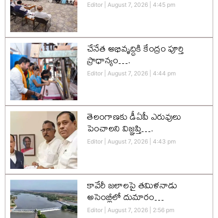
Editor
August 7, 2026
4:45 pm
చేనేత అభివృద్ధికి కేంద్రం పూర్తి
ప్రాధాన్యం….
Editor
August 7, 2026
4:44 pm
తెలంగాణకు డీఏపీ ఎరువులు
పెంచాలని విజ్ఞప్తి….
Editor
August 7, 2026
4:43 pm
కావేరీ జలాలపై తమిళనాడు
అసెంబ్లీలో దుమారం…
Editor
August 7, 2026
2:56 pm