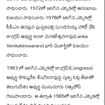
సాధించారు. 1972లో జరిగిన ఎన్నికల్లో ఆనంబాబు
విజయం సాధించారు.1978లో జరిగిన ఎన్నికల్లో
సీపీఎం తరఫున పుచ్చలపల్లి సుందరయ్య పోటీ చేసి
కాంగ్రెస్ అభ్యర్థి లంకా వెంకటేశ్వరరావు(Lanka
Venkateswararo) భారీ మెజార్టీతో విజయం
సాధించారు.
1983 లో జరిగిన ఎన్నికల్లో కాంగ్రెస్(Congress)
అభ్యర్థి కొమ్మినేని శేషగిరిరావుపై స్వల్ప ఓట్ల తేడాతో
తెలుగుదేశం అభ్యర్థి ముసునూరు రత్నబోస్
గెలుపొందారు. ఆ తర్వాత 1985లో జరిగిన ఎన్నికల్లో