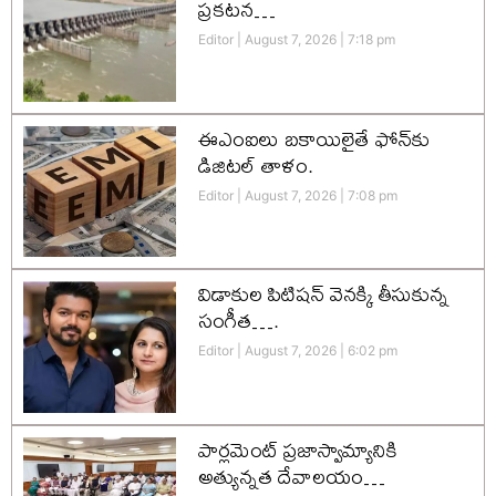
ప్రకటన…
Editor
August 7, 2026
7:18 pm
ఈఎంఐలు బకాయిలైతే ఫోన్‌కు
డిజిటల్ తాళం.
Editor
August 7, 2026
7:08 pm
విడాకుల పిటిషన్ వెనక్కి తీసుకున్న
సంగీత….
Editor
August 7, 2026
6:02 pm
పార్లమెంట్ ప్రజాస్వామ్యానికి
అత్యున్నత దేవాలయం…