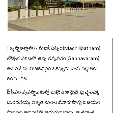
: కృష్ణాజిల్లాలోని మచిలీపట్నం(Machilipatnam)
లోక్సభ పరిధిలో ఉన్న గన్నవరం(Gannavaram)
అసెంబ్లీ నియోజకవర్గం ఒకప్పుడు వామపక్షాలకు
కంచుకోట.
సీపీఎం వ్యవస్థాపకుల్లో ఒకరైన కామ్రెడ్ పుచ్చలపల్లి
సుందరయ్య ఇక్కడ నుంచి మూడుసార్లు విజయం
సాధించి అసెంబ్లీలో అడుగుపెట్టారు. ఆ తర్వాత