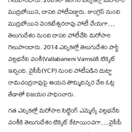
ముద్రబోయిన, దాసరి పోటీపడ్డారు. కాంగ్రెస్ నుంచి
ముద్రబోయిన వెంకటేశ్వరరావు పోటీ చేయగా…
తెలుగుదేశం నుంచి దాసరి పోటీచేసి మరోసారి
గెలుపొందారు. 2014 ఎన్నికల్లో తెలుగుదేశం పార్టీ
వల్లభనేని వంశీ(Vallabaneni Vamsi)కి టిక్కెట్
ఇచ్చింది. వైసీపీ(YCP) నుంచి పోటీపడిన దుట్టా
రామచంద్రరావుపై ఆయన తొమ్మిదిన్నర వేల ఓట్ల
తేడాతో విజయం సాధించారు.
గత ఎన్నికల్లో మరోసారి సిట్టింగ్ ఎమ్మెల్యే వల్లభనేని
వంశీకి తెలుగుదేశం టిక్కెట్ కేటాయించగా….వైసీపీ