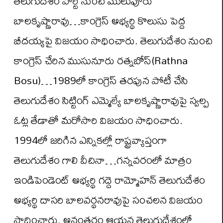
తెలుగుదేశం పార్టీ నుంచి ములుపూరు
బాలకృష్ణారావు…కాంగ్రెస్ అభ్యర్థి కొలుసు పెద్ద
బీదయ్యపై విజయం సాధించారు. తెలుగుదేశం నుంచి
కాంగ్రెస్ చేరిన ముసునూరు రత్నబోస్(Rathna
Bosu)…1989లో కాంగ్రెస్ తరపున పోటీ చేసి
తెలుగుదేశం సిట్టింగ్ ఎమ్మెల్యే బాలకృష్ణారావుపై స్వల్ప
ఓట్ల తేడాతో మరోసారి విజయం సాధించారు.
1994లో జరిగిన ఎన్నికల్లో రాష్ట్రవ్యాప్తంగా
తెలుగుదేశం గాలి వీచినా…గన్నవరంలో మాత్రం
ఇండిపెండెంట్ అభ్యర్థి గద్దె రామ్మోహన్ తెలుగుదేశం
అభ్యర్థి దాసరి బాలవర్థనరావుపై సంచలన విజయం
సాధించారు. అనంతరం ఆయన తెలుగుదేశంలో