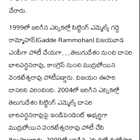
చేరారు.
1999లో జరిగిన ఎన్నికల్లో సిట్టింగ్ ఎమ్మెల్యే గద్దె
రామ్మోహన్(Gadde Rammohan) విజయవాడ
ఎంపీగా పోటీ చేయగా….తెలుగుదేశం నుంచి దాసరి
బాలవర్థనరావు, కాంగ్రెస్ నుంచి ముద్రబోయిన
వెంకటేశ్వరావు పోటీపడ్డారు. విజయం ఈసారి
దాసరిని వరించింది. 2004లో జరిగిన ఎన్నికల్లో
తెలుగుదేశం సిట్టింగ్ ఎమ్మెల్యే దాసరి
బాలవర్థనరావుపై ఇండిపెండెంట్ అభ్యర్థిగా
ముద్రబోయిన వెంకటేశ్వరరావు పోటీ చేసి
గెలుపొందారు. 2009లో జరిగిన ఎన్నికల్లో మరోసారి