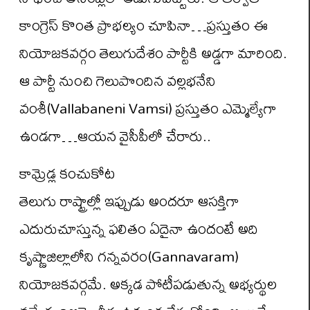
కాంగ్రెస్ కొంత ప్రాభల్యం చూపినా…ప్రస్తుతం ఈ
నియోజకవర్గం తెలుగుదేశం పార్టీకి అడ్డగా మారింది.
ఆ పార్టీ నుంచి గెలుపొందిన వల్లభనేని
వంశీ(Vallabaneni Vamsi) ప్రస్తుతం ఎమ్మెల్యేగా
ఉండగా…ఆయన వైసీపీలో చేరారు..
కామ్రెడ్ల కంచుకోట
తెలుగు రాష్ట్రాల్లో ఇప్పుడు అందరూ ఆసక్తిగా
ఎదురుచూస్తున్న ఫలితం ఏదైనా ఉందంటే అది
కృష్ణాజిల్లాలోని గన్నవరం(Gannavaram)
నియోజకవర్గమే. అక్కడ పోటీపడుతున్న అభ్యర్థుల