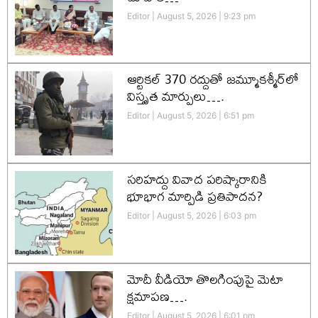
Editor
August 5, 2026
9:23 pm
ఆర్టికల్ 370 రద్దుతో జమ్మూకశ్మీర్‌లో
విస్తృత మార్పులు….
Editor
August 5, 2026
6:51 pm
సరిహద్దు వివాద పరిష్కారానికి
భూభాగ మార్పిడి ప్రతిపాదన?
Editor
August 5, 2026
6:03 pm
మోదీ వీడియో తొలగింపుపై మెటా
క్షమాపణ….
Editor
August 5, 2026
6:01 pm