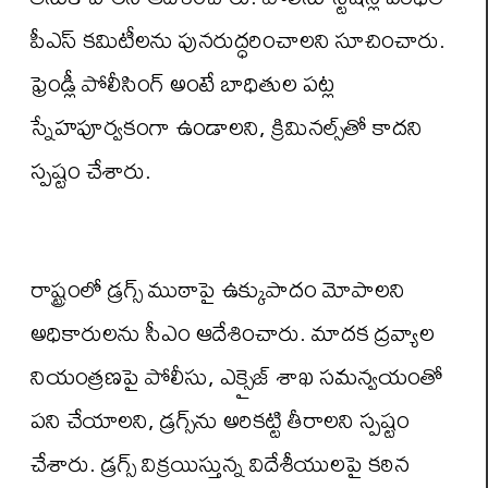
పీఎస్ కమిటీలను పునరుద్ధరించాలని సూచించారు.
ఫ్రెండ్లీ పోలీసింగ్ అంటే బాధితుల పట్ల
స్నేహపూర్వకంగా ఉండాలని, క్రిమినల్స్‌తో కాదని
స్పష్టం చేశారు.
రాష్ట్రంలో డ్రగ్స్ ముఠాపై ఉక్కుపాదం మోపాలని
అధికారులను సీఎం ఆదేశించారు. మాదక ద్రవ్యాల
నియంత్రణపై పోలీసు, ఎక్సైజ్ శాఖ సమన్వయంతో
పని చేయాలని, డ్రగ్స్‌ను అరికట్టి తీరాలని స్పష్టం
చేశారు. డ్రగ్స్ విక్రయిస్తున్న విదేశీయులపై కఠిన