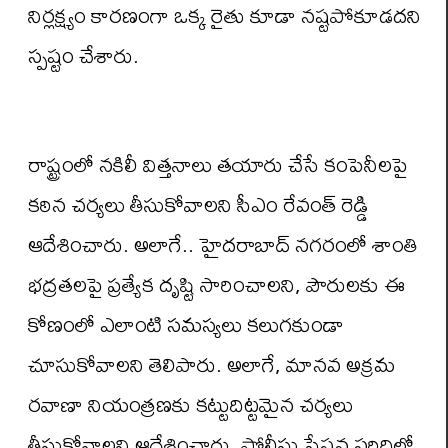
నిర్లక్ష్యం కారణంగా ఒక్క రైతు కూడా నష్టపోకూడదని
స్పష్టం చేశారు.
రాష్ట్రంలో నకిలీ విత్తనాలు తయారు చేసే కంపెనీలపై
కఠిన చర్యలు తీసుకోవాలని సీఎం రేవంత్ రెడ్డి
ఆదేశించారు. అలాగే.. హైదరాబాద్ నగరంలో శాంతి
భద్రతలపై ప్రత్యేక దృష్టి సారించాలని, పౌరులకు ఈ
కోణంలో ఎలాంటి సమస్యలు కలుగకుండా
చూసుకోవాలని తెలిపారు. అలాగే, మానవ అక్రమ
రవాణా నియంత్రణకు కట్టుదిట్టమైన చర్యలు
తీసుకోవాలని ఆదేశించారు. పోలీసు స్టేషన్ల పరిధిలో