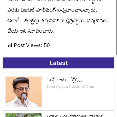
వరకు ఫిజికల్ పోలీసింగ్ నిర్వహించాలన్నారు.
అలాగే.. కలెక్టర్లు తప్పనిసరిగా క్షేత్రస్థాయి పర్యటనలు
చేయాలని సూచించారు.
Post Views:
50
Latest
‘బ్లాస్ట్ కాదు.. వేస్ట్’…
Editor
August 6, 2026
9:10 am
విద్యార్థి నిరసనకారులకు రాహుల్