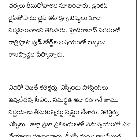
చర్యలు తీసుకోవాలని సూచించారు. డ్రంకన్
డ్రైవ్‌తోపాటు డ్రైవ్ ఆన్ డ్రగ్స్ టెస్టులు కూడా
నిర్వహించాలని తెలిపారు. హైదరాబాద్ నగరంలో
రాత్రిపూట ఫుడ్ కోర్ట్‌ల విషయంలో ఇబ్బంది
రానివ్వొద్దని పేర్కొన్నారు.
ఎవరో చెబితే కలెక్టర్లు, ఎస్పీలకు పోస్టింగ్‌లు
ఇవ్వలేదన్న సీఎం.. సమర్థత ఆధారంగానే తాము
నిర్ణయాలు తీసుకున్నట్టు స్పష్టం చేశారు. కలెక్టర్లు,
ఎస్పీలు.. జిల్లా ప్రజా ప్రతినిధులతో సమన్వయంతో పని
చేయాలని సూచించారు. డీజీపీ నుంచి కానిస్టేబుల్