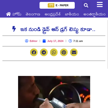
E - PAPER
హోమ్
తెలంగాణ
ఆంధ్రప్రదేశ్
జాతీయం
అంతర్జాతీయం
ఇక నుండి డ్రైవ్ ఆన్ డ్రగ్ టెస్టు కూడా..
Editor
July 17, 2024
7:11 am