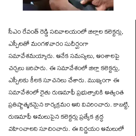
సీఎం రేవంత్ రెడ్డి సచివాలయంలో జిల్లాల కలెక్టర్లు,
ఎస్పీలతో మంగళవారం సుదీర్ఘంగా
సమావేశమయ్యారు. అనేక సమస్యలు, అంశాలపై
చర్చలు జరిపారు. ఈ సమావేశంలో జిల్లా కలెక్టర్లు,
ఎస్పీలకు కీలక సూచనలు చేశారు. ముఖ్యంగా ఈ
సమావేశంలో రైతు రుణమాఫీ ప్రభుత్వానికి అత్యంత
ప్రతిష్టాత్మకమైన కార్యక్రమం అని వివరించారు. కాబట్టి,
రుణమాఫీ అమలుపైన కలెక్టర్లు ప్రత్యేక శ్రద్ధ
వహించాలని సూచించారు. ఈ నిర్ణయం అమలులో