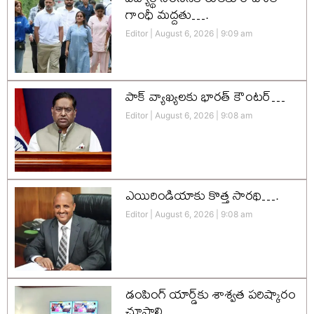
గాంధీ మద్దతు….
Editor
August 6, 2026
9:09 am
పాక్ వ్యాఖ్యలకు భారత్ కౌంటర్…
Editor
August 6, 2026
9:08 am
ఎయిరిండియాకు కొత్త సారథి….
Editor
August 6, 2026
9:08 am
డంపింగ్ యార్డ్‌కు శాశ్వత పరిష్కారం
చూపాలి…