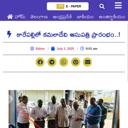
E - PAPER
హోమ్
తెలంగాణ
ఆంధ్రప్రదేశ్
జాతీయం
అంతర్జాతీయం
కారేపల్లిలో కమలాదేవి ఆసుపత్రి ప్రారంభం..!
Editor
July 1, 2025
9:01 am