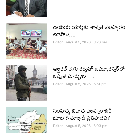
డంపింగ్ యార్డ్‌కు శాశ్వత పరిష్కారం
చూపాలి…
Editor
August 5, 2026
9:23 pm
ఆర్టికల్ 370 రద్దుతో జమ్మూకశ్మీర్‌లో
విస్తృత మార్పులు….
Editor
August 5, 2026
6:51 pm
సరిహద్దు వివాద పరిష్కారానికి
భూభాగ మార్పిడి ప్రతిపాదన?
Editor
August 5, 2026
6:03 pm