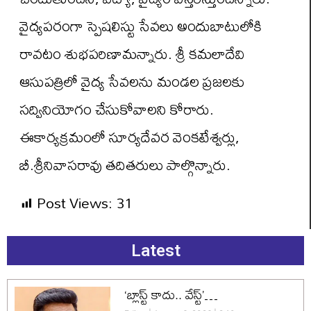
వైద్యపరంగా స్పెషలిస్టు సేవలు అందుబాటులోకి
రావటం శుభపరిణామన్నారు. శ్రీ కమలాదేవి
ఆసుపత్రిలో వైద్య సేవలను మండల ప్రజలకు
సద్వినియోగం చేసుకోవాలని కోరారు.
ఈకార్యక్రమంలో సూర్యదేవర వెంకటేశ్వర్లు,
బీ.శ్రీనివాసరావు తదితరులు పాల్గొన్నారు.
Post Views:
31
Latest
‘బ్లాస్ట్ కాదు.. వేస్ట్’…