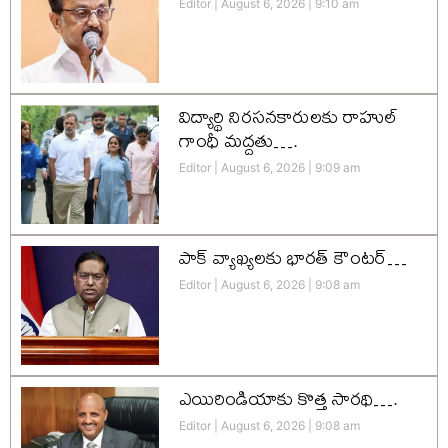
Editor
August 6, 2026
9:10 am
విద్యార్థి నిరసనకారులకు రాహుల్
గాంధీ మద్దతు….
Editor
August 6, 2026
9:09 am
పాక్ వ్యాఖ్యలకు భారత్ కౌంటర్…
Editor
August 6, 2026
9:08 am
ఎయిరిండియాకు కొత్త సారథి….
Editor
August 6, 2026
9:08 am