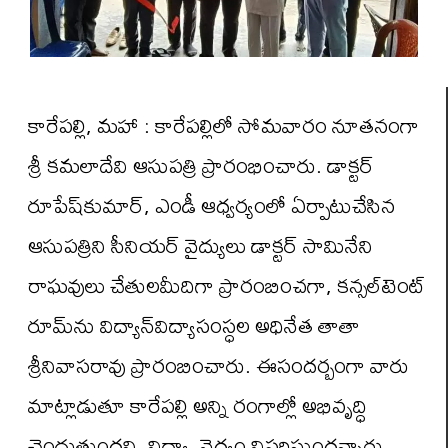
కారేపల్లి, మహా : కారేపల్లిలో సోమవారం నూతనంగా
శ్రీ కమలాదేవి ఆసుపత్రి ప్రారంభించారు. డాక్టర్‌
రూపేష్‌కుమార్‌, ఎండీ ఆధ్వర్యంలో ఏర్పాటుచేసిన
ఆసుపత్రిని సీనియర్‌ వైద్యులు డాక్టర్‌ సామినేని
రాఘవులు చేతులమీదిగా ప్రారంబించగా, కన్సల్‌టెంట్‌
రూమ్‌ను విద్యాన్‌విద్యాసంస్ధల అధినేత తాతా
శ్రీనివాసరావు ప్రారంబించారు. ఈసందర్బంగా వారు
మాట్లాడుతూ కారేపల్లి అన్ని రంగాల్లో అభివృద్ధి
చెందుతుందని, విద్యా, వైద్యం విస్తరిస్తుందన్నారు.