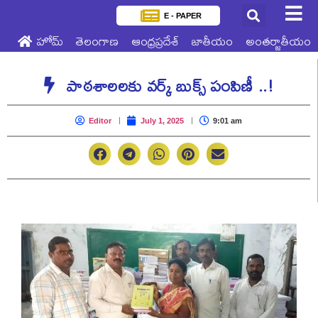
E - PAPER
హోమ్
తెలంగాణ
ఆంధ్రప్రదేశ్
జాతీయం
అంతర్జాతీయం
పాఠశాలలకు వర్క్‌ బుక్స్‌ పంపిణీ ..!
Editor
July 1, 2025
9:01 am