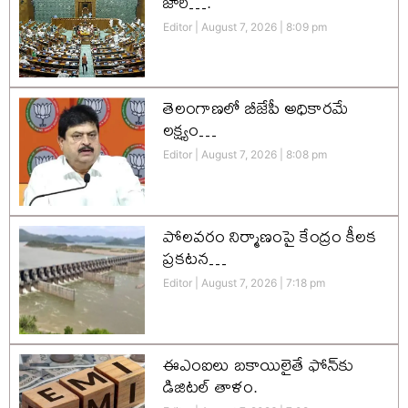
జారీ….
Editor
August 7, 2026
8:09 pm
తెలంగాణలో బీజేపీ అధికారమే
లక్ష్యం…
Editor
August 7, 2026
8:08 pm
పోలవరం నిర్మాణంపై కేంద్రం కీలక
ప్రకటన…
Editor
August 7, 2026
7:18 pm
ఈఎంఐలు బకాయిలైతే ఫోన్‌కు
డిజిటల్ తాళం.