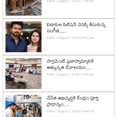
Editor
August 7, 2026
7:08 pm
విడాకుల పిటిషన్ వెనక్కి తీసుకున్న
సంగీత….
Editor
August 7, 2026
6:02 pm
పార్లమెంట్ ప్రజాస్వామ్యానికి
అత్యున్నత దేవాలయం…
Editor
August 7, 2026
4:45 pm
చేనేత అభివృద్ధికి కేంద్రం పూర్తి
ప్రాధాన్యం….
Editor
August 7, 2026
4:44 pm