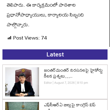
తెలిపారు. ఈ కార్యక్రమంలో పాఠశాల
ప్రధానోపాధ్యాయులు, కార్యాలయ సిబ్బంది
పాల్గొన్నారు.
Post Views:
74
Latest
జంతర్‌మంతర్ నిరసనలపై హైకోర్టు
కీలక ప్రశ్నలు…..
Editor
August 7, 2026
8:10 pm
ఎఫ్‌సీఆర్‌ఏ బిల్లుపై కాంగ్రెస్ విప్