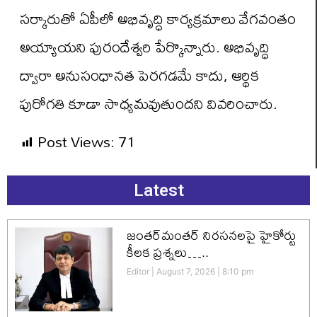
సర్కారుతో ఏపీలో అభివృద్ధి కార్యక్రమాలు వేగవంతం
అయ్యాయని పురందేశ్వరి పేర్కొన్నారు. అభివృద్ధి
ద్వారా అనుసంధానత పెరగడమే కాదు, ఆర్థిక
పురోగతి కూడా సాధ్యమవుతుందని వివరించారు.
Post Views:
71
Latest
జంతర్‌మంతర్ నిరసనలపై హైకోర్టు
కీలక ప్రశ్నలు…..
Editor
August 7, 2026
8:10 pm