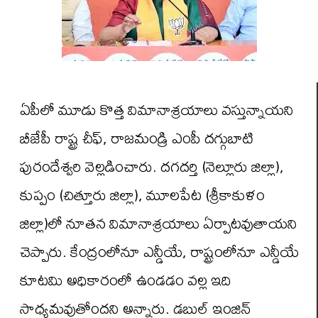
ఏపీలో మూడు కొత్త విమానాశ్రయాలు వస్తున్నాయని
బీజేపీ రాష్ట్ర చీఫ్, రాజమండ్రి ఎంపీ దగ్గుబాటి
పురందేశ్వరి వెల్లడించారు. దగదర్తి (నెల్లూరు జిల్లా),
కుప్పం (చిత్తూరు జిల్లా), మూలపేట (శ్రీకాకుళం
జిల్లా)లో నూతన విమానాశ్రయాలు ఏర్పాటవుతాయని
చెప్పారు. కేంద్రంలోనూ ఎన్డీయే, రాష్ట్రంలోనూ ఎన్డీయే
కూటమి అధికారంలో ఉండడం వల్ల ఇది
సాధ్యమవుతోందని అన్నారు. డబుల్ ఇంజిన్