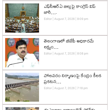
ఎఫ్‌సీఆర్‌ఏ బిల్లుపై కాంగ్రెస్ విప్
జారీ….
Editor
August 7, 2026
8:09 pm
తెలంగాణలో బీజేపీ అధికారమే
లక్ష్యం…
Editor
August 7, 2026
8:08 pm
పోలవరం నిర్మాణంపై కేంద్రం కీలక
ప్రకటన…
Editor
August 7, 2026
7:18 pm
ఈఎంఐలు బకాయిలైతే ఫోన్‌కు