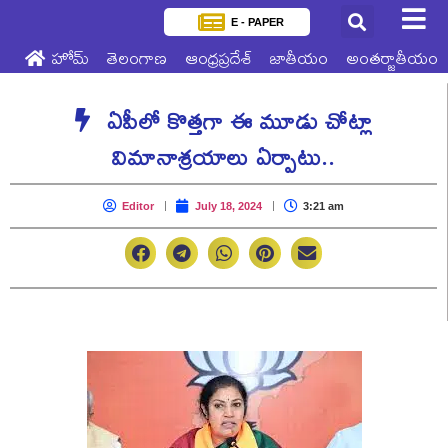
E - PAPER
హోమ్
తెలంగాణ
ఆంధ్రప్రదేశ్
జాతీయం
అంతర్జాతీయం
ఏపీలో కొత్తగా ఈ మూడు చోట్లా
విమానాశ్రయాలు ఏర్పాటు..
Editor
July 18, 2024
3:21 am