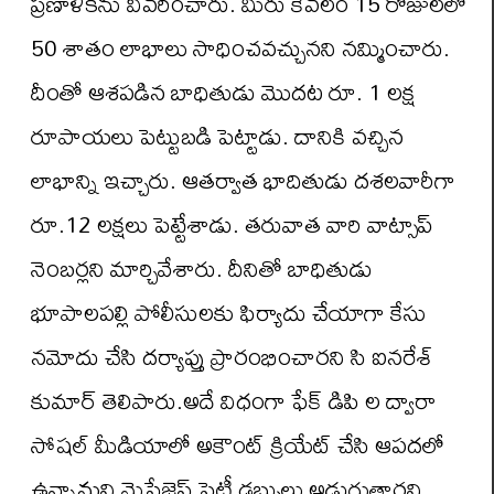
ప్రణాళికను వివరించారు. మీరు కేవలం 15 రోజులలో
50 శాతం లాభాలు సాధించవచ్చునని నమ్మించారు.
దీంతో ఆశపడిన బాధితుడు మొదట రూ. 1 లక్ష
రూపాయలు పెట్టుబడి పెట్టాడు. దానికి వచ్చిన
లాభాన్ని ఇచ్చారు. ఆతర్వాత భాదితుడు దశలవారీగా
రూ.12 లక్షలు పెట్టేశాడు. తరువాత వారి వాట్సాప్
నెంబర్లని మార్చివేశారు. దీనితో బాధితుడు
భూపాలపల్లి పోలీసులకు ఫిర్యాదు చేయాగా కేసు
నమోదు చేసి దర్యాప్తు ప్రారంభించారని సి ఐనరేశ్
కుమార్ తెలిపారు.అదే విధంగా ఫేక్ డిపి ల ద్వారా
సోషల్ మీడియాలో అకౌంట్ క్రియేట్ చేసి ఆపదలో
ఉన్నామని మెసేజెస్ పెట్టీ డబ్బులు అడుగుతారని,