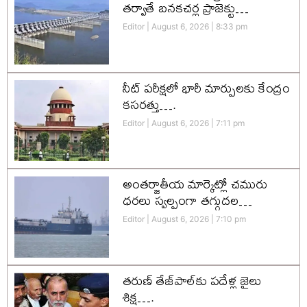
తర్వాతే బనకచర్ల ప్రాజెక్టు…
Editor
August 6, 2026
8:33 pm
నీట్ పరీక్షలో భారీ మార్పులకు కేంద్రం
కసరత్తు….
Editor
August 6, 2026
7:11 pm
అంతర్జాతీయ మార్కెట్లో చమురు
ధరలు స్వల్పంగా తగ్గుదల…
Editor
August 6, 2026
7:10 pm
తరుణ్ తేజ్‌పాల్‌కు పదేళ్ల జైలు
శిక్ష….