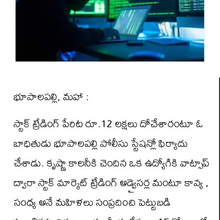
భూపాలపల్లి, మహా :
స్టాక్ ట్రేడింగ్ పేరిట రూ.12 లక్షలు దోచేశారంటూ ఓ
బాధితుడు భూపాలపల్లి పోలీసు స్టేషన్లో ఫిర్యాదు
చేశాడు. కృష్ణా కాలనీకి చెందిన ఒక ఉద్యోగికి వాట్సాప్
ద్వారా స్టాక్ మార్కెట్ ట్రేడింగ్ అడ్వైసర్ల మంటూ కావ్య ,
సంధ్య అనే మహిళలు సంప్రదించి పెట్టుబడి