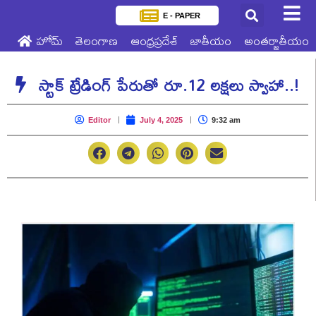
E - PAPER
హోమ్
తెలంగాణ
ఆంధ్రప్రదేశ్
జాతీయం
అంతర్జాతీయం
స్టాక్ ట్రేడింగ్ పేరుతో రూ.12 లక్షలు స్వాహా..!
Editor
July 4, 2025
9:32 am