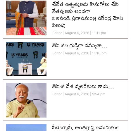
చేనేత ఉత్పత్తులను కొనుగోలు చేసి
నేతన్నలకు అండగా
నిలవండి:ప్రధానమంత్రి నరేంద్ర మోదీ
పిలుపు
Editor
August 6, 2026
11:11 pm
జెన్‌ జీని గుడ్డిగా నమ్ముతా…
Editor
August 6, 2026
11:10 pm
జెన్-జీ దేశ వ్యతిరేకులు కాదు…
Editor
August 6, 2026
9:54 pm
సీడబ్ల్యూసీ, అంతర్రాష్ట్ర అనుమతుల