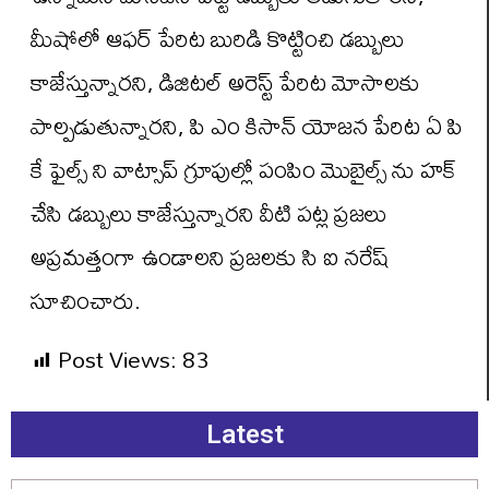
మీషోలో ఆఫర్ పేరిట బురిడి కొట్టించి డబ్బులు
కాజేస్తున్నారని, డిజిటల్ అరెస్ట్ పేరిట మోసాలకు
పాల్పడుతున్నారని, పి ఎం కిసాన్ యోజన పేరిట ఏ పి
కే ఫైల్స్ ని వాట్సాప్ గ్రూపుల్లో పంపిం మొబైల్స్ ను హక్
చేసి డబ్బులు కాజేస్తున్నారని వీటి పట్ల ప్రజలు
అప్రమత్తంగా ఉండాలని ప్రజలకు సి ఐ నరేష్
సూచించారు.
Post Views:
83
Latest