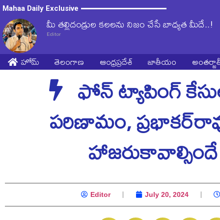
Mahaa Daily Exclusive
మీ తల్లిదండ్రుల కలలను నిజం చేసే బాధ్యత మీదే..!
Editor
హోమ్
తెలంగాణ
ఆంధ్రప్రదేశ్
జాతీయం
అంతర్జ
ఫోన్ ట్యాపింగ్ కేసు
పరిణామం, ప్రభాకర్‌రావ
హాజరుకావాల్సిందే
Editor
July 20, 2024