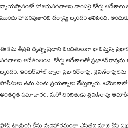
న్యాయస్థానంలో హాజరుపరచాలని నాంపల్లి కోర్టు ఆదేశాలు జార
ముందు హాజరవుతారని దర్యాప్తు బృందం తెలిపింది. అందుక
ఈ కేసు తీవ్రత దృష్ట్యా ప్రధాని నిందితులుగా భావిస్తున్న ప్ర
పరచాలని ఆదేశించింది. కోర్టు ఆదేశాలతో ప్రభాకర్‌రావును అర
బృందం. ఇంటర్‌పోల్ ద్వారా ప్రభాకర్‌రావు, శ్రవణ్‌రావు
పోలీసులు తమ వంతు ప్రయత్నాలు చేస్తున్నారు. అమెరికాలో ప్రభ
అంతర్గత సమాచారం. మరో నిందితుడు శ్రవణ్‌రావు ఆచూకీని 
ఫోన్ ట్యాపింగ్ కేసు వ్యవహారమంతా ఎస్‌బీఐ మాజీ చీఫ్ ప్