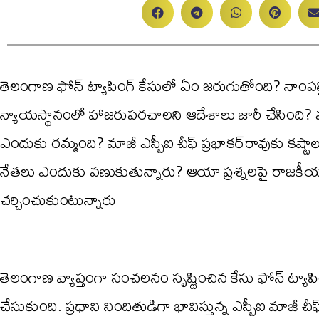
తెలంగాణ ఫోన్ ట్యాపింగ్ కేసులో ఏం జరుగుతోంది? నాంపల్
న్యాయస్థానంలో హాజరుపరచాలని ఆదేశాలు జారీ చేసింది? వర
ఎందుకు రమ్మంది? మాజీ ఎస్బీఐ చీఫ్ ప్రభాకర్‌రావుకు కష్
నేతలు ఎందుకు వణుకుతున్నారు? ఆయా ప్రశ్నలపై రాజకీయ 
చర్చించుకుంటున్నారు
తెలంగాణ వ్యాప్తంగా సంచలనం సృష్టించిన కేసు ఫోన్ ట్య
చేసుకుంది. ప్రధాని నిందితుడిగా భావిస్తున్న ఎస్బీఐ మాజీ చీ