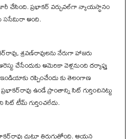
ీ చేసింది. ప్రభాకర్ వర్చువల్‌గా న్యాయస్థానం
ు ససేమిరా అంది.
భాకర్‌రావు, శ్రవణ్‌రావులను నేరుగా హాజరు
ెస్టు చేసేందుకు అమెరికా వెళ్లనుంది దర్యాప్తు
లను ఇండియాకు రప్పించేందు కు తెలంగాణ
ాకర్‌రావు ఉండే ప్రాంతాన్ని సిట్ గుర్తించినట్టు
సిట్ టీమ్ గుర్తించలేదు.
రభాకర్‌రావు చుట్టూ తిరుగుతోంది. ఆయన