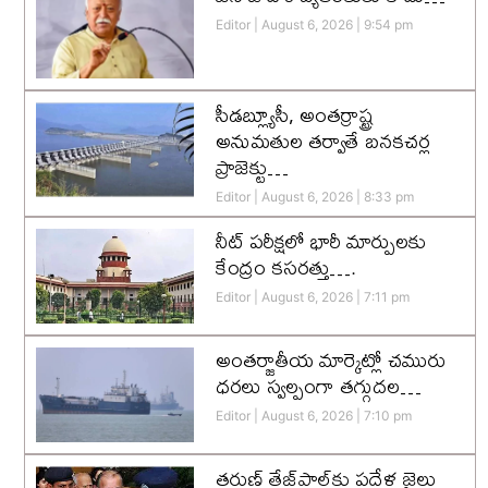
Editor
August 6, 2026
9:54 pm
సీడబ్ల్యూసీ, అంతర్రాష్ట్ర
అనుమతుల తర్వాతే బనకచర్ల
ప్రాజెక్టు…
Editor
August 6, 2026
8:33 pm
నీట్ పరీక్షలో భారీ మార్పులకు
కేంద్రం కసరత్తు….
Editor
August 6, 2026
7:11 pm
అంతర్జాతీయ మార్కెట్లో చమురు
ధరలు స్వల్పంగా తగ్గుదల…
Editor
August 6, 2026
7:10 pm
తరుణ్ తేజ్‌పాల్‌కు పదేళ్ల జైలు