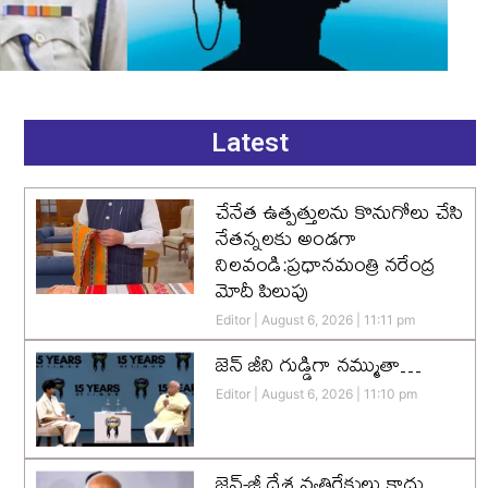
Latest
చేనేత ఉత్పత్తులను కొనుగోలు చేసి
నేతన్నలకు అండగా
నిలవండి:ప్రధానమంత్రి నరేంద్ర
మోదీ పిలుపు
Editor
August 6, 2026
11:11 pm
జెన్‌ జీని గుడ్డిగా నమ్ముతా…
Editor
August 6, 2026
11:10 pm
జెన్-జీ దేశ వ్యతిరేకులు కాదు…