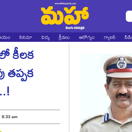
ాతీయం
సినిమా
విద్య
క్రీడలు
ఆరోగ్యం
గ్యాలరీ
వీడ
లో కీలక
ు తప్పక
..!
8:33 am