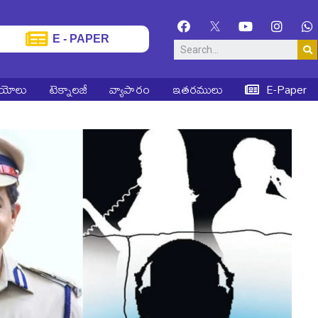
E - PAPER
ియోలు
టెక్నాలజీ
వ్యాపారం
ఇతరములు
E-Paper