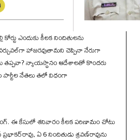
లి కోర్టు ఎందుకు కీలక నిందితులను
్చువల్‌గా హాజరవుతామని చెప్పినా నేరుగా
టాలు తప్పవా? న్యాయస్థానం ఆదేశాలతో కొందరు
పార్టీల నేతలు తలో విధంగా
ాపింగ్. ఈ కేసులో శనివారం కీలక పరిణామం చోటు
ఫ్ ప్రభాకర్‌రావు, ఏ 6 నిందితుడు శ్రవణ్‌రావును