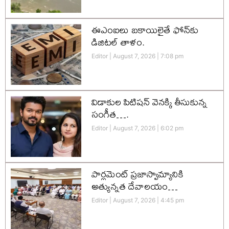
ఈఎంఐలు బకాయిలైతే ఫోన్‌కు
డిజిటల్ తాళం.
Editor
August 7, 2026
7:08 pm
విడాకుల పిటిషన్ వెనక్కి తీసుకున్న
సంగీత….
Editor
August 7, 2026
6:02 pm
పార్లమెంట్ ప్రజాస్వామ్యానికి
అత్యున్నత దేవాలయం…
Editor
August 7, 2026
4:45 pm