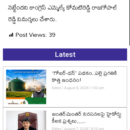
నెట్టేందని కాంగ్రెస్ ఎమ్మెల్యే కోమటిరెడ్డి రాజగోపాల్
రెడ్డి విమర్శలు చేశారు.
Post Views:
39
Latest
“గోబర్-ధన్” పథకం..పల్లె ప్రగతికి
కొత్త ఇంధనం!
Editor
August 8, 2026
1:53 pm
జంతర్‌మంతర్ నిరసనలపై హైకోర్టు
కీలక ప్రశ్నలు…..
Editor
August 7, 2026
8:10 pm