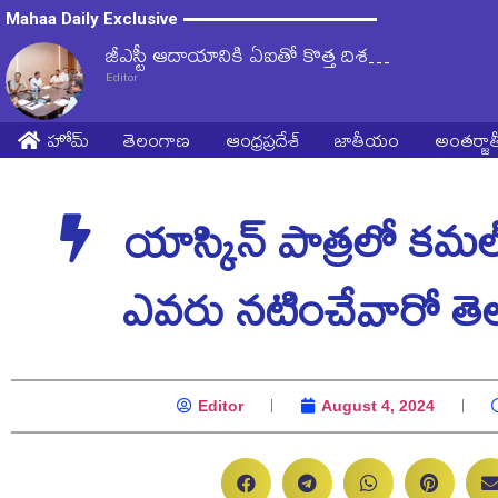
Mahaa Daily Exclusive
జీఎస్టీ ఆదాయానికి ఏఐతో కొత్త దిశ…
Editor
హోమ్
తెలంగాణ
ఆంధ్రప్రదేశ్
జాతీయం
అంతర్జ
యాస్కిన్‌ పాత్రలో కమల్
ఎవరు నటించేవారో తెల
Editor
August 4, 2024