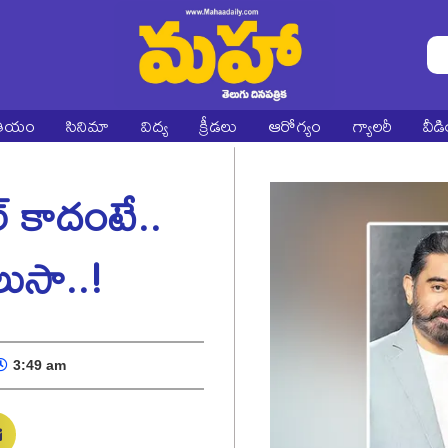
ాతీయం
సినిమా
విద్య
క్రీడలు
ఆరోగ్యం
గ్యాలరీ
వీడ
‌ కాదంటే..
ుసా..!
3:49 am