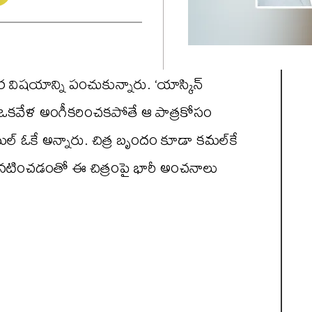
్తికర విషయాన్ని పంచుకున్నారు. ‘యాస్కిన్‌
 ఒకవేళ అంగీకరించకపోతే ఆ పాత్రకోసం
ల్‌ ఓకే అన్నారు. చిత్ర బృందం కూడా కమల్‌కే
ా నటించడంతో ఈ చిత్రంపై భారీ అంచనాలు