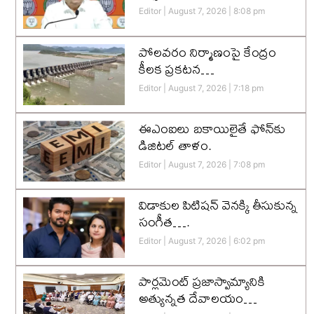
Editor
August 7, 2026
8:08 pm
పోలవరం నిర్మాణంపై కేంద్రం
కీలక ప్రకటన…
Editor
August 7, 2026
7:18 pm
ఈఎంఐలు బకాయిలైతే ఫోన్‌కు
డిజిటల్ తాళం.
Editor
August 7, 2026
7:08 pm
విడాకుల పిటిషన్ వెనక్కి తీసుకున్న
సంగీత….
Editor
August 7, 2026
6:02 pm
పార్లమెంట్ ప్రజాస్వామ్యానికి
అత్యున్నత దేవాలయం…