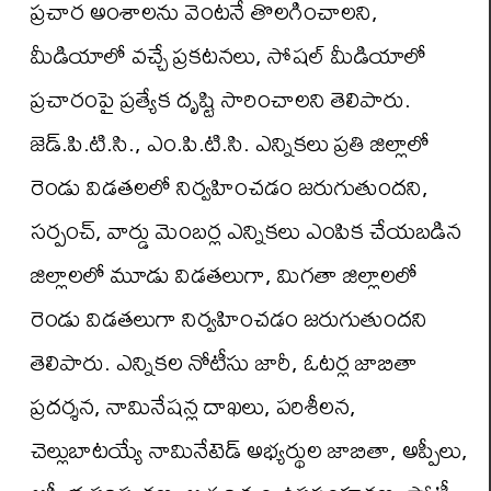
ప్రచార అంశాలను వెంటనే తొలగించాలని,
మీడియాలో వచ్చే ప్రకటనలు, సోషల్ మీడియాలో
ప్రచారంపై ప్రత్యేక దృష్టి సారించాలని తెలిపారు.
జెడ్.పి.టి.సి., ఎం.పి.టి.సి. ఎన్నికలు ప్రతి జిల్లాలో
రెండు విడతలలో నిర్వహించడం జరుగుతుందని,
సర్పంచ్, వార్డు మెంబర్ల ఎన్నికలు ఎంపిక చేయబడిన
జిల్లాలలో మూడు విడతలుగా, మిగతా జిల్లాలలో
రెండు విడతలుగా నిర్వహించడం జరుగుతుందని
తెలిపారు. ఎన్నికల నోటీసు జారీ, ఓటర్ల జాబితా
ప్రదర్శన, నామినేషన్ల దాఖలు, పరిశీలన,
చెల్లుబాటయ్యే నామినేటెడ్ అభ్యర్థుల జాబితా, అప్పీలు,