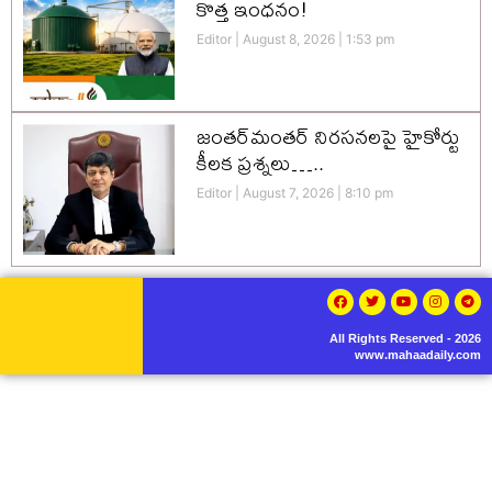
కొత్త ఇంధనం!
Editor
August 8, 2026
1:53 pm
జంతర్‌మంతర్ నిరసనలపై హైకోర్టు
కీలక ప్రశ్నలు…..
Editor
August 7, 2026
8:10 pm
All Rights Reserved - 2026
www.mahaadaily.com