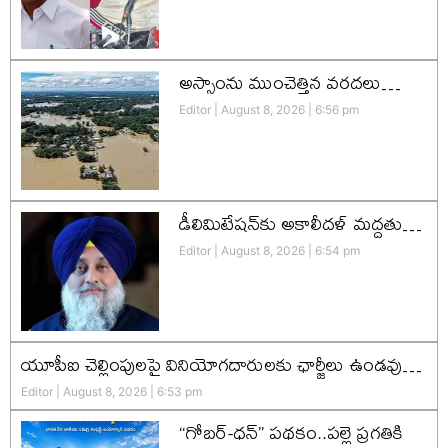
అస్సాంను ముంచెత్తిన వరదలు…
Editor
August 8, 2026
6:56 pm
డీలిమిటేషన్‌కు అకాలీదళ్‌ మద్దతు…
Editor
August 8, 2026
6:54 pm
యూపీఐ చెల్లింపులపై వినియోగదారులకు ఛార్జీలు ఉండవు…
Editor
August 8, 2026
6:53 pm
“గోబర్-ధన్” పథకం..పల్లె ప్రగతికి