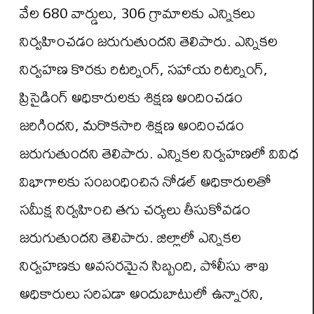
వేల 680 వార్డులు, 306 గ్రామాలకు ఎన్నికలు
నిర్వహించడం జరుగుతుందని తెలిపారు. ఎన్నికల
నిర్వహణ కొరకు రిటర్నింగ్, సహాయ రిటర్నింగ్,
ప్రిసైడింగ్ అధికారులకు శిక్షణ అందించడం
జరిగిందని, మరొకసారి శిక్షణ అందించడం
జరుగుతుందని తెలిపారు. ఎన్నికల నిర్వహణలో వివిధ
విభాగాలకు సంబంధించిన నోడల్ అధికారులతో
సమీక్ష నిర్వహించి తగు చర్యలు తీసుకోవడం
జరుగుతుందని తెలిపారు. జిల్లాలో ఎన్నికల
నిర్వహణకు అవసరమైన సిబ్బంది, పోలీసు శాఖ
అధికారులు సరిపడా అందుబాటులో ఉన్నారని,