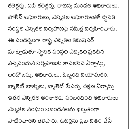
కలెక్టర్లు, సబ్ కలెక్టర్లు, రాజస్వ మండల అధికారులు,
పోలీస్ అధికారులు, ఎన్నికల అధికారులతో స్థానిక
సంస్థల ఎన్నికల నిర్వహణపై సమీక్ష నిర్వహించారు.
ఈ సందర్భంగా రాష్ట్ర ఎన్నికల కమిషనర్
మాట్లాడుతూ స్థానిక సంస్థల ఎన్నికల ప్రకటన
వచ్చినందున నిర్వహణకు కావలసిన ఏర్పాట్లు,
బందోబస్తు, అధికారులు, సిబ్బంది నియామకం,
బ్యాలెట్ బాక్సులు, బ్యాలెట్ పేపర్లు, రక్షణ ఏర్పాట్లు
ఇతర ఎన్నికల అంశాలకు సంబంధించి అధికారులు
ఎన్నికల సంఘం నిబంధనలను ఖచ్చితంగా
పాటించాలని తెలిపారు. ఓటర్లను ప్రభావితం చేసే