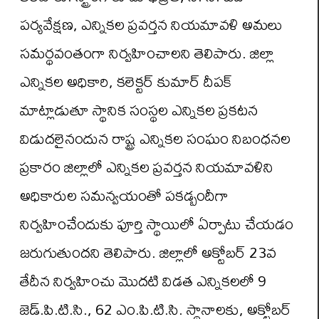
పర్యవేక్షణ, ఎన్నికల ప్రవర్తన నియమావళి అమలు
సమర్థవంతంగా నిర్వహించాలని తెలిపారు. జిల్లా
ఎన్నికల అధికారి, కలెక్టర్ కుమార్ దీపక్
మాట్లాడుతూ స్థానిక సంస్థల ఎన్నికల ప్రకటన
విడుదలైనందున రాష్ట్ర ఎన్నికల సంఘం నిబంధనల
ప్రకారం జిల్లాలో ఎన్నికల ప్రవర్తన నియమావళిని
అధికారుల సమన్వయంతో పకడ్బందీగా
నిర్వహించేందుకు పూర్తి స్థాయిలో ఏర్పాటు చేయడం
జరుగుతుందని తెలిపారు. జిల్లాలో అక్టోబర్ 23వ
తేదీన నిర్వహించు మొదటి విడత ఎన్నికలలో 9
జెడ్.పి.టి.సి., 62 ఎం.పి.టి.సి. స్థానాలకు, అక్టోబర్