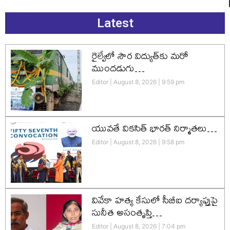
Latest
రైల్వేలో సౌర విద్యుత్‌కు మరో
ముందడుగు…
Editor
August 8, 2026
9:59 pm
యువతే వికసిత్‌ భారత్‌ నిర్మాతలు…
Editor
August 8, 2026
9:58 pm
వివేకా హత్య కేసులో సీబీఐ దర్యాప్తుపై
సునీత అసంతృప్తి…
Editor
August 8, 2026
7:04 pm