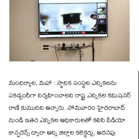
మంచిర్యాల, మహా : స్థానిక సంస్థల ఎన్నికలను
పకడ్బందీగా నిర్వహించాలని రాష్ట్ర ఎన్నికల కమిషనర్
రాణి కుముదిని అన్నారు. సోమవారం హైదరాబాద్
నుండి ఇతర ఎన్నికల అధికారులతో కలిసి వీడియో
కాన్ఫరెన్స్ ద్వారా అన్ని జిల్లాల కలెక్టర్లు, అదనపు