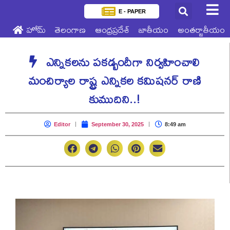
E - PAPER
హోమ్
తెలంగాణ
ఆంధ్రప్రదేశ్
జాతీయం
అంతర్జాతీయం
ఎన్నికలను పకడ్బందీగా నిర్వహించాలి
మంచిర్యాల రాష్ట్ర ఎన్నికల కమిషనర్ రాణి
కుముదిని..!
Editor
September 30, 2025
8:49 am