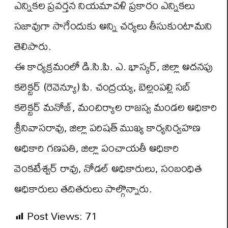
ఎన్నికల ప్రవర్తన నియమావళి ప్రకారం ఎన్నికలు
సజావుగా సాగేందుకు అన్ని చర్యలు తీసుకుంటామని
తెలిపారు.
ఈ కార్యక్రమంలో డి.సి.పి. ఎ. భాస్కర్, జిల్లా అదనపు
కలెక్టర్ (రెవెన్యూ) పి. చంద్రయ్య, బెల్లంపల్లి సబ్
కలెక్టర్ మనోజ్, మంచిర్యాల రాజస్వ మండల అధికారి
శ్రీనివాసరావు, జిల్లా పరిషత్ ముఖ్య కార్యనిర్వహణ
అధికారి గణపతి, జిల్లా పంచాయతీ అధికారి
వెంకటేశ్వర్ రావు, నోడల్ అధికారులు, సంబంధిత
అధికారులు తదితరులు పాల్గొన్నారు.
Post Views:
71