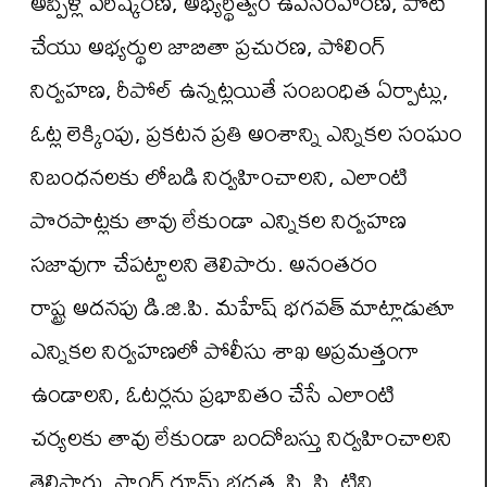
అప్పీళ్ల పరిష్కరణ, అభ్యర్థిత్వం ఉపసంహరణ, పోటీ
చేయు అభ్యర్థుల జాబితా ప్రచురణ, పోలింగ్
నిర్వహణ, రీపోల్ ఉన్నట్లయితే సంబంధిత ఏర్పాట్లు,
ఓట్ల లెక్కింపు, ప్రకటన ప్రతి అంశాన్ని ఎన్నికల సంఘం
నిబంధనలకు లోబడి నిర్వహించాలని, ఎలాంటి
పొరపాట్లకు తావు లేకుండా ఎన్నికల నిర్వహణ
సజావుగా చేపట్టాలని తెలిపారు. అనంతరం
రాష్ట్ర అదనపు డి.జి.పి. మహేష్ భగవత్ మాట్లాడుతూ
ఎన్నికల నిర్వహణలో పోలీసు శాఖ అప్రమత్తంగా
ఉండాలని, ఓటర్లను ప్రభావితం చేసే ఎలాంటి
చర్యలకు తావు లేకుండా బందోబస్తు నిర్వహించాలని
తెలిపారు. స్ట్రాంగ్ రూమ్ భద్రత, సి. సి. టివి