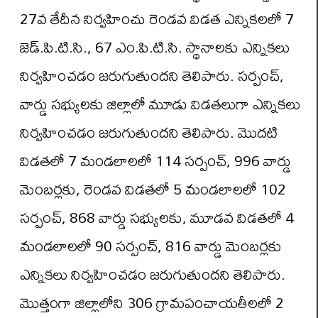
27వ తేదీన నిర్వహించు రెండవ విడత ఎన్నికలలో 7
జెడ్.పి.టి.సి., 67 ఎం.పి.టి.సి. స్థానాలకు ఎన్నికలు
నిర్వహించడం జరుగుతుందని తెలిపారు. సర్పంచ్,
వార్డు సభ్యులకు జిల్లాలో మూడు విడతలుగా ఎన్నికలు
నిర్వహించడం జరుగుతుందని తెలిపారు. మొదటి
విడతలో 7 మండలాలలో 114 సర్పంచ్, 996 వార్డు
మెంబర్లకు, రెండవ విడతలో 5 మండలాలలో 102
సర్పంచ్, 868 వార్డు సభ్యులకు, మూడవ విడతలో 4
మండలాలలో 90 సర్పంచ్, 816 వార్డు మెంబర్లకు
ఎన్నికలు నిర్వహించడం జరుగుతుందని తెలిపారు.
మొత్తంగా జిల్లాలోని 306 గ్రామపంచాయతీలలో 2