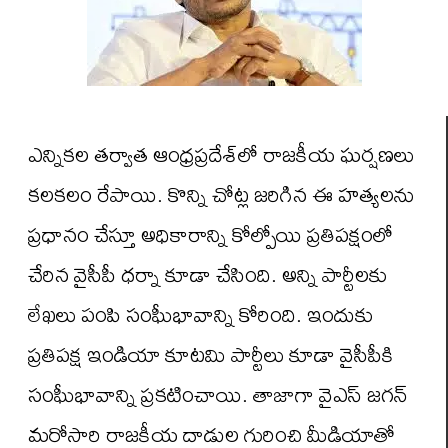
ఎన్నికల తర్వాత ఆంధ్రప్రదేశ్‌లో రాజకీయ ఘర్షణలు
కలకలం రేపాయి. కొన్ని చోట్ల జరిగిన ఈ హత్యలను
ప్రధానం చేస్తూ అధికారాన్ని కోల్పోయి ప్రతిపక్షంలో
చేరిన వైసీపీ ధర్నా కూడా చేసింది. అన్ని పార్టీలకు
లేఖలు పంపి సంఘీభావాన్ని కోరింది. ఇందుకు
ప్రతిపక్ష ఇండియా కూటమి పార్టీలు కూడా వైసీపీకి
సంఘీభావాన్ని ప్రకటించాయి. తాజాగా వైఎస్ జగన్
మరోసారి రాజకీయ దాడుల గురించి మీడియాతో