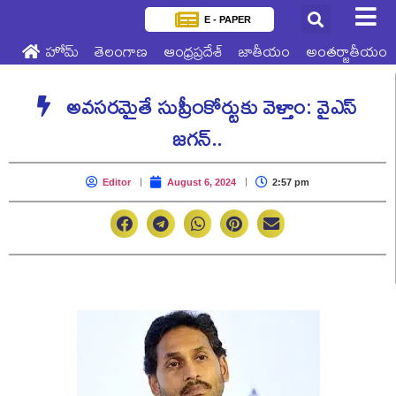
E - PAPER
హోమ్
తెలంగాణ
ఆంధ్రప్రదేశ్
జాతీయం
అంతర్జాతీయం
అవసరమైతే సుప్రీంకోర్టుకు వెళ్తాం: వైఎస్
జగన్..
Editor
August 6, 2024
2:57 pm