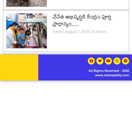
చేనేత అభివృద్ధికి కేంద్రం పూర్తి
ప్రాధాన్యం….
Editor
August 7, 2026
4:44 pm
All Rights Reserved - 2026
www.mahaadaily.com