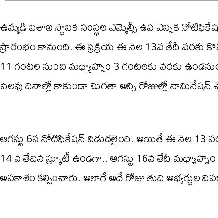
ఉమ్మడి విశాఖ స్థానిక సంస్థల ఎమ్మెల్సీ ఉప ఎన్నిక నోటిఫికేష
ప్రారంభం కానుంది. ఈ ప్రక్రియ ఈ నెల 13వ తేదీ వరకు
11 గంటల నుంచి మధ్యాహ్నం 3 గంటలకు వరకు ఉండనుందని నో
సెలవు దినాల్లో కాకుండా మిగతా అన్ని రోజుల్లో నామినేషన
ఆగస్టు 6న నోటిఫికేషన్ విడుదలైంది. అయితే ఈ నెల 13 వర
14 వ తేదిన స్క్రూటీ ఉండగా.. ఆగస్టు 16వ తేదీ మధ్య
అవకాశం కల్పించారు. అలాగే అదే రోజు తుది అభ్యర్థుల వివ