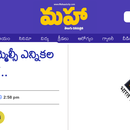
ాతీయం
సినిమా
విద్య
క్రీడలు
ఆరోగ్యం
గ్యాలరీ
వీడ
ెల్సీ ఎన్నికల
..
2:58 pm