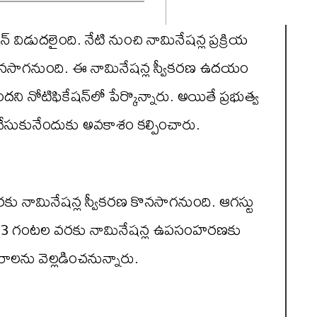
న్ విడుదలైంది. నేటి నుంచి నామినేషన్ల ప్రక్రియ
 కొనసాగనుంది. ఈ నామినేషన్ల స్వీకరణ ఉదయం
టిఫికేషన్‌లో పేర్కొన్నారు. అయితే ప్రభుత్వ
్ చేసుకునేందుకు అవకాశం కల్పించారు.
కు నామినేషన్ల స్వీకరణ కొనసాగనుంది. ఆగస్టు
ాహ్నం 3 గంటల వరకు నామినేషన్ల ఉపసంహరణకు
రాలను వెల్లడించనున్నారు.