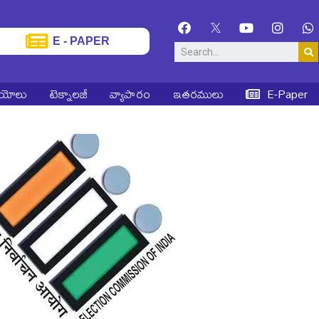
E - PAPER
ియోలు
టెక్నాలజీ
వ్యాపారం
ఇతరములు
E-Paper