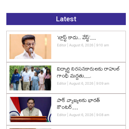
Latest
‘బ్లాస్ట్ కాదు.. వేస్ట్’…
Editor
August 6, 2026
9:10 am
విద్యార్థి నిరసనకారులకు రాహుల్
గాంధీ మద్దతు….
Editor
August 6, 2026
9:09 am
పాక్ వ్యాఖ్యలకు భారత్
కౌంటర్…
Editor
August 6, 2026
9:08 am