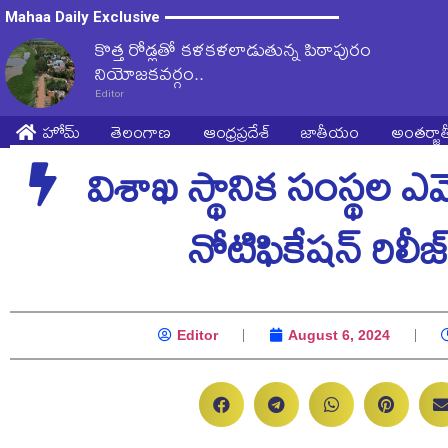
Mahaa Daily Exclusive
కొత్త రోడ్లతో కళకళలాడుతున్న పిఠాపురం
నియోజకవర్గం..
Editor
హోమ్
తెలంగాణ
ఆంధ్రప్రదేశ్
జాతీయం
అంతర్జ
విశాఖ స్థానిక సంస్థల ఎమ్మ
నోటిఫికేషన్‌ రిలీజ్
Editor
August 6, 2024