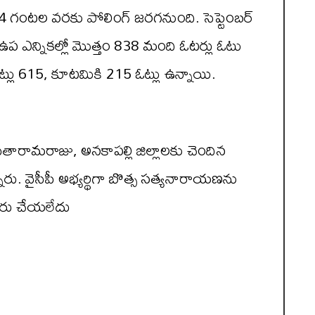
గంటల వరకు పోలింగ్ జరగనుంది. సెప్టెంబర్
సీ ఉప ఎన్నికల్లో మొత్తం 838 మంది ఓటర్లు ఓటు
్లు 615, కూటమికి 215 ఓట్లు ఉన్నాయి.
సీతారామరాజు, అనకాపల్లి జిల్లాలకు చెందిన
్నారు. వైసీపీ అభ్యర్థిగా బొత్స సత్యనారాయణను
ారు చేయలేదు