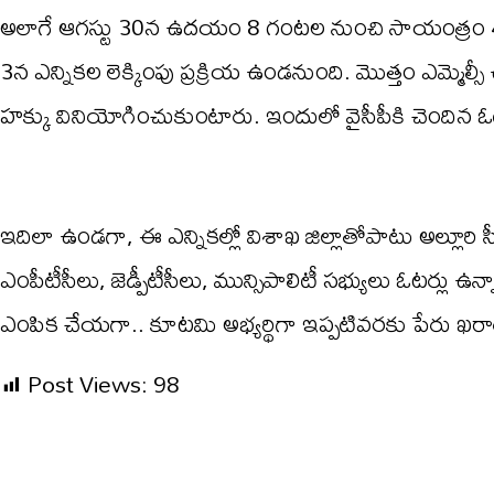
అలాగే ఆగస్టు 30న ఉదయం 8 గంటల నుంచి సాయంత్రం 4 
3న ఎన్నికల లెక్కింపు ప్రక్రియ ఉండనుంది. మొత్తం ఎమ్మెల్
హక్కు వినియోగించుకుంటారు. ఇందులో వైసీపీకి చెందిన ఓట
ఇదిలా ఉండగా, ఈ ఎన్నికల్లో విశాఖ జిల్లాతోపాటు అల్లూరి 
ఎంపీటీసీలు, జెడ్పీటీసీలు, మున్సిపాలిటీ సభ్యులు ఓటర్లు ఉన
ఎంపిక చేయగా.. కూటమి అభ్యర్థిగా ఇప్పటివరకు పేరు ఖర
Post Views:
98