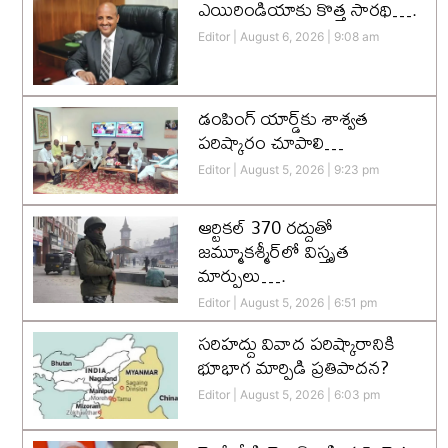
ఎయిరిండియాకు కొత్త సారథి….
Editor
August 6, 2026
9:08 am
డంపింగ్ యార్డ్‌కు శాశ్వత
పరిష్కారం చూపాలి…
Editor
August 5, 2026
9:23 pm
ఆర్టికల్ 370 రద్దుతో
జమ్మూకశ్మీర్‌లో విస్తృత
మార్పులు….
Editor
August 5, 2026
6:51 pm
సరిహద్దు వివాద పరిష్కారానికి
భూభాగ మార్పిడి ప్రతిపాదన?
Editor
August 5, 2026
6:03 pm