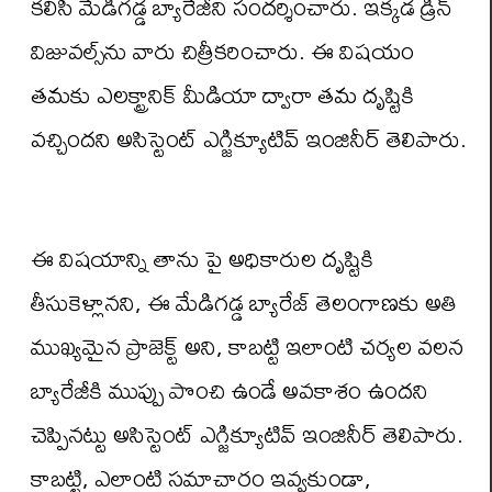
కలిసి మేడిగడ్డ బ్యారేజీని సందర్శించారు. ఇక్కడ డ్రీన్
విజువల్స్‌ను వారు చిత్రీకరించారు. ఈ విషయం
తమకు ఎలక్ట్రానిక్ మీడియా ద్వారా తమ దృష్టికి
వచ్చిందని అసిస్టెంట్ ఎగ్జిక్యూటివ్ ఇంజినీర్ తెలిపారు.
ఈ విషయాన్ని తాను పై అధికారుల దృష్టికి
తీసుకెళ్లానని, ఈ మేడిగడ్డ బ్యారేజ్ తెలంగాణకు అతి
ముఖ్యమైన ప్రాజెక్ట్ అని, కాబట్టి ఇలాంటి చర్యల వలన
బ్యారేజీకి ముప్పు పొంచి ఉండే అవకాశం ఉందని
చెప్పినట్టు అసిస్టెంట్ ఎగ్జిక్యూటివ్ ఇంజినీర్ తెలిపారు.
కాబట్టి, ఎలాంటి సమాచారం ఇవ్వకుండా,