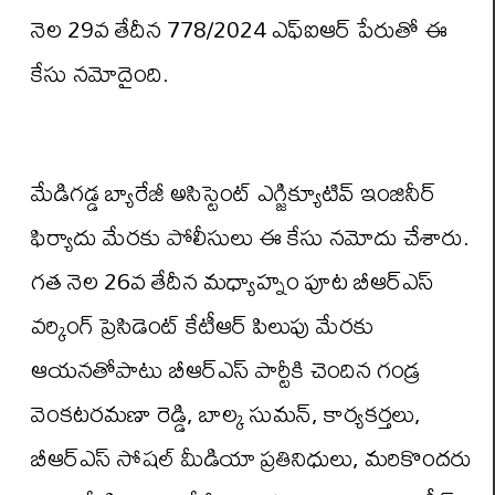
నెల 29వ తేదీన 778/2024 ఎఫ్ఐఆర్ పేరుతో ఈ
కేసు నమోదైంది.
మేడిగడ్డ బ్యారేజీ అసిస్టెంట్ ఎగ్జిక్యూటివ్ ఇంజినీర్
ఫిర్యాదు మేరకు పోలీసులు ఈ కేసు నమోదు చేశారు.
గత నెల 26వ తేదీన మధ్యాహ్నం పూట బీఆర్ఎస్
వర్కింగ్ ప్రెసిడెంట్ కేటీఆర్ పిలుపు మేరకు
ఆయనతోపాటు బీఆర్ఎస్ పార్టీకి చెందిన గండ్ర
వెంకటరమణా రెడ్డి, బాల్క సుమన్, కార్యకర్తలు,
బీఆర్ఎస్ సోషల్ మీడియా ప్రతినిధులు, మరికొందరు