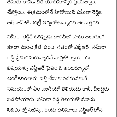
తీసుకు రావడానికి యాజమాన్యం ప్రయత్నాలు
చేస్తోంది. ఈక్రమంలోనే హీరోయిన్ సమీరా రెడ్డిని
బిగ్‌బాస్‌లో ఎంట్రీ ఇవ్వబోతున్నారని తెలుస్తోంది.
సమీరా రెడ్డికి ఒకప్పుడు హిందీతో పాటు తెలుగులో
కూడా మంచి క్రేజ్ ఉంది. గతంలో ఎన్టీఆర్, సమీరా
రెడ్డి ప్రేమించుకున్నారనే వార్తలొచ్చాయి. ఈ
విషయాన్ని ఎన్టీఆర్ సైతం ఓ ఇంటర్య్వూలో
అంగీకరించారు.పెళ్లి చేసుకుందమనకునే
సమయంలో ఏం జరిగిందో తెలియదు కానీ, వీరిద్దరు
విడిపోయారు. సమీరా రెడ్డి తెలుగులో మూడు
సినిమాల్లో నటిస్తే.. రెండు సినిమాలు ఎన్టీఆర్‌తోనే