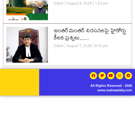
Editor
August 8, 2026
1:53 pm
జంతర్‌మంతర్ నిరసనలపై హైకోర్టు
కీలక ప్రశ్నలు…..
Editor
August 7, 2026
8:10 pm
All Rights Reserved - 2026
www.mahaadaily.com