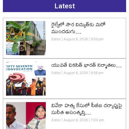
Latest
రైల్వేలో సౌర విద్యుత్‌కు మరో
ముందడుగు…
Editor
August 8, 2026
9:59 pm
యువతే వికసిత్‌ భారత్‌ నిర్మాతలు…
Editor
August 8, 2026
9:58 pm
వివేకా హత్య కేసులో సీబీఐ దర్యాప్తుపై
సునీత అసంతృప్తి…
Editor
August 8, 2026
7:04 pm