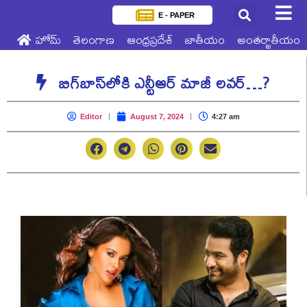
E - PAPER
హోమ్
తెలంగాణ
ఆంధ్రప్రదేశ్
జాతీయం
అంతర్జాతీయం
బిగ్‌బాస్‌లోకి ఎన్టీఆర్ మాజీ లవర్…?
Editor
August 7, 2024
4:27 am