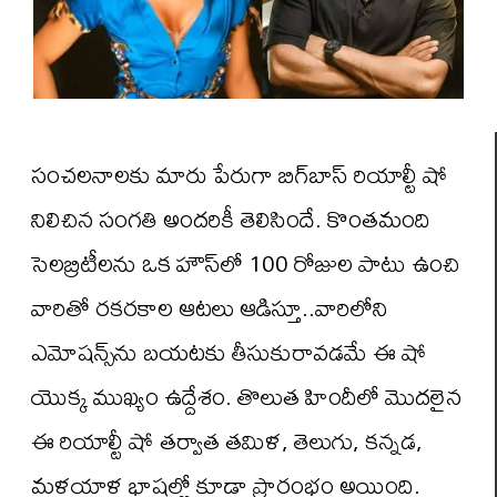
సంచలనాలకు మారు పేరుగా బిగ్‌బాస్ రియాల్టీ షో
నిలిచిన సంగతి అందరికీ తెలిసిందే. కొంతమంది
సెలబ్రిటీలను ఒక హౌస్‌లో 100 రోజుల పాటు ఉంచి
వారితో రకరకాల ఆటలు ఆడిస్తూ..వారిలోని
ఎమోషన్స్‌ను బయటకు తీసుకురావడమే ఈ షో
యొక్క ముఖ్యం ఉద్దేశం. తొలుత హిందీలో మొదలైన
ఈ రియాల్టీ షో తర్వాత తమిళ, తెలుగు, కన్నడ,
మళయాళ భాషల్లో కూడా ప్రారంభం అయింది.