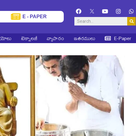
E - PAPER
ియోలు
టెక్నాలజీ
వ్యాపారం
ఇతరములు
E-Paper