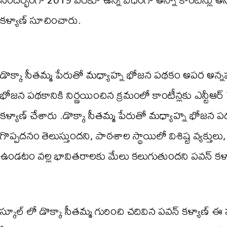
కళ్యాణ్ సూచించారు.
డొక్కా సీతమ్మ పేరుతో మధ్యాహ్న భోజన పథకం అపర అన్నపూర
భోజన పథకానికి నిర్ణయించిన క్రమంలో కాంటీన్లకు ఎన్టీఆర
కళ్యాణ్ చేశారు .డొక్కా సీతమ్మ పేరుతో మధ్యాహ్న భోజన పథకాన్న
గొప్పదనం తెలుస్తుందని, పాఠశాల స్థాయిలో విశిష్ట వ్యక్తుల
ఉండటం వల్ల భావితరాలకు మేలు కలుగుతుందని పవన్ కళ్యా
స్కూల్ లో డొక్కా సీతమ్మ గురించి చదివిన పవన్ కళ్యాణ