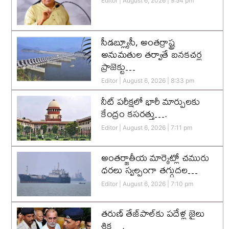
Editor
August 6, 2026
9:54 pm
సీడబ్ల్యూసీ, అంతర్రాష్ట్ర
అనుమతుల తర్వాతే బనకచర్ల
ప్రాజెక్టు…
Editor
August 6, 2026
8:33 pm
నీట్ పరీక్షలో భారీ మార్పులకు
కేంద్రం కసరత్తు….
Editor
August 6, 2026
7:11 pm
అంతర్జాతీయ మార్కెట్లో చమురు
ధరలు స్వల్పంగా తగ్గుదల…
Editor
August 6, 2026
7:10 pm
తరుణ్ తేజ్‌పాల్‌కు పదేళ్ల జైలు
శిక్ష….