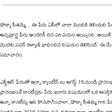
డొక్కా సీతమ్మ .. ఈ పేరు ఏపీలో చాలా మందికి తెలియని ప
అన్నపూర్ణ పేరు అందరికీ చిర పరిచయం అయ్యింది. అయితే డొక
మొదట పవన్ కళ్యాణ్ భావించిన విషయం తెలిసిందే. ఈ మేర
సమాచారం.
ఎన్టీఆర్ పేరుతో అన్నా క్యాంటీన్ లు ఆగస్ట్ 15 నుండి ప్ర
ప్రారంభించే కాంటీన్లకు పేరు ఖరారు విషయంలో ఒక ఆసక్తికర
అన్నా కాంటీన్లు అని కొనసాగించాలా, డొక్కా సీతమ్మ గారి 
సందర్భంగా 2019 వరకూ ఉన్న విధంగా అన్నా కాంటీన్లు అ