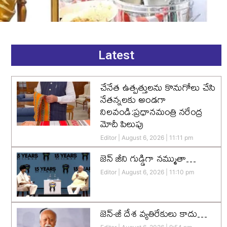
Latest
చేనేత ఉత్పత్తులను కొనుగోలు చేసి
నేతన్నలకు అండగా
నిలవండి:ప్రధానమంత్రి నరేంద్ర
మోదీ పిలుపు
Editor
August 6, 2026
11:11 pm
జెన్‌ జీని గుడ్డిగా నమ్ముతా…
Editor
August 6, 2026
11:10 pm
జెన్-జీ దేశ వ్యతిరేకులు కాదు…