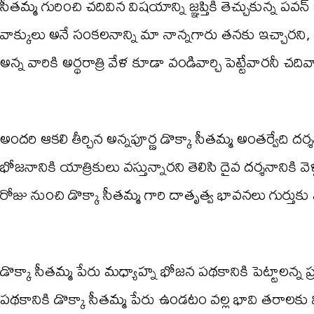
సీతమ్మ గురించి చదివిన విషయాన్ని జ్ఞప్తికి తెచ్చుకున్న ప
వాక్కులు అనే సంకలనాన్ని మా నాన్నగారు తనకు ఇచ్చారని, 
అన్న వారికి అర్థరాత్రి వేళ కూడా వండివార్చి పెట్టేవారనీ చది
అందరి ఆకలి తీర్చిన అన్నపూర్ణ డొక్కా సీతమ్మ అంతర్వేది 
భోజనానికి యాత్రికులు వస్తున్నారని తెలిసి దైవ దర్శనానికి వె
రోజు నుంచి డొక్కా సీతమ్మ గారి దాతృత్వ భావనలు గుర్తుకు
డొక్కా సీతమ్మ పేరు మధ్యాహ్న భోజన పథకానికి పెట్టాలన్న 
పథకానికి డొక్కా సీతమ్మ పేరు ఉండటం వల్ల భావి తరాల