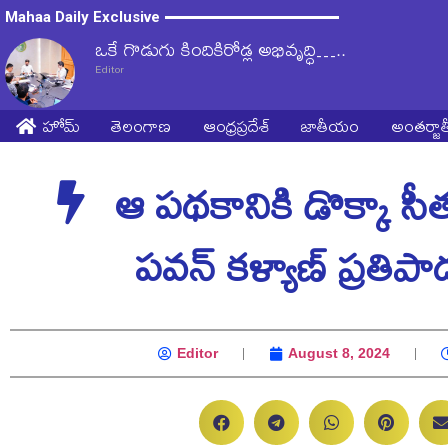
Mahaa Daily Exclusive
ఒకే గొడుగు కిందికిరోడ్ల అభివృద్ధి…..
Editor
హోమ్
తెలంగాణ
ఆంధ్రప్రదేశ్
జాతీయం
అంతర్జ
ఆ పథకానికి డొక్కా సీత
పవన్ కళ్యాణ్ ప్రతిప
Editor
August 8, 2024