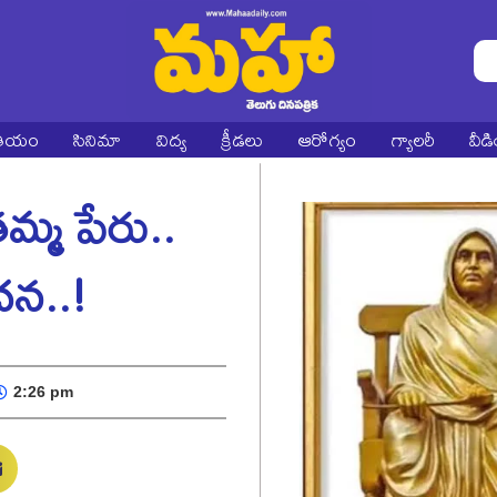
ాతీయం
సినిమా
విద్య
క్రీడలు
ఆరోగ్యం
గ్యాలరీ
వీడ
మ్మ పేరు..
ాదన..!
2:26 pm