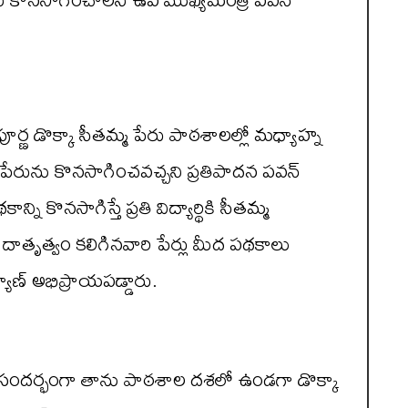
్ణ డొక్కా సీతమ్మ పేరు పాఠశాలల్లో మధ్యాహ్న
్ పేరును కొనసాగించవచ్చని ప్రతిపాదన పవన్
ి కొనసాగిస్తే ప్రతి విద్యార్థికి సీతమ్మ
ు, దాతృత్వం కలిగినవారి పేర్లు మీద పథకాలు
ణ్ అభిప్రాయపడ్డారు.
్ ఈ సందర్భంగా తాను పాఠశాల దశలో ఉండగా డొక్కా