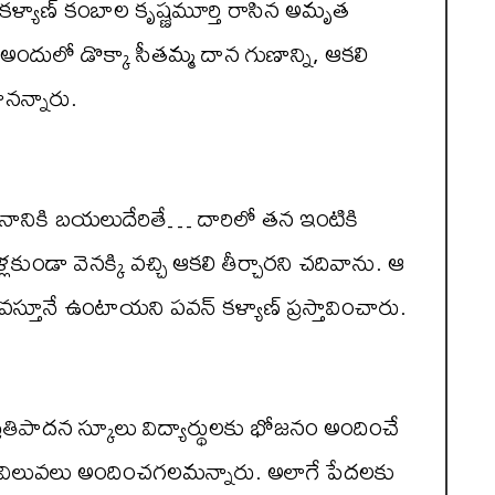
వన్ కళ్యాణ్ కంబాల కృష్ణమూర్తి రాసిన అమృత
అందులో డొక్కా సీతమ్మ దాన గుణాన్ని, ఆకలి
వానన్నారు.
దర్శనానికి బయలుదేరితే… దారిలో తన ఇంటికి
ళ్లకుండా వెనక్కి వచ్చి ఆకలి తీర్చారని చదివాను. ఆ
 వస్తూనే ఉంటాయని పవన్ కళ్యాణ్ ప్రస్తావించారు.
ప్రతిపాదన స్కూలు విద్యార్థులకు భోజనం అందించే
కు విలువలు అందించగలమన్నారు. అలాగే పేదలకు