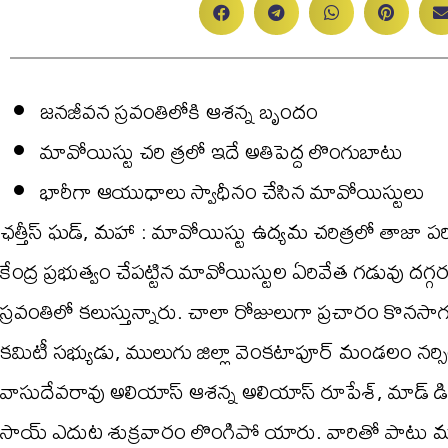
జనజీవన స్రవంతిలోకి ఆశన్న బృందం
మావోయిస్టు చరి త్రలో ఇదే అతిపెద్ద లొంగుబాటు
భారీగా ఆయుధాలు స్వాధీనం చేసిన మావోయిస్టులు
ఛత్తీస్ ఘడ్, మహా : మావోయిస్టు ఉద్యమ చరిత్రలో తాజా
కేంద్ర ప్రభుత్వం చేపట్టిన మావోయిస్టుల ఏరివేత గడువు 
స్రవంతిలో కలుస్తున్నారు. చాలా రోజులుగా ప్రచారం కొనసాగుత
కమిటీ సభ్యుడు, ములుగు జిల్లా వెంకటాపూర్ మండలం నర్సింగాప
వాసుదేవరావు అలియాస్ ఆశన్న అలియాస్ రూపేశ్, మాడ్ డివిజన్ 
సాయ్ ఎదుట శుక్రవారం లొంగిపో యారు. వారితో పాటు మర