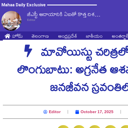
Mahaa Daily Exclusive
జీఎస్టీ ఆదాయానికి ఏఐతో కొత్త దిశ…
Editor
హోమ్
తెలంగాణ
ఆంధ్రప్రదేశ్
జాతీయం
అంతర్జ
మావోయిస్టు చరిత్రలో 
లొంగుబాటు: అగ్రనేత ఆశ
జనజీవన స్రవంతిల
Editor
October 17, 2025