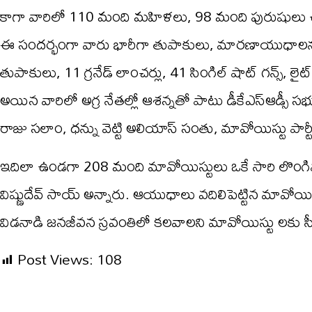
కాగా వారిలో 110 మంది మహిళలు, 98 మంది పురుషులు ఉ
ఈ సందర్భంగా వారు భారీగా తుపాకులు, మారణాయుధాలను
తుపాకులు, 11 గ్రనేడ్ లాంచర్లు, 41 సింగిల్ షాట్ గన్స్, లైట
అయిన వారిలో అగ్ర నేతల్లో ఆశన్నతో పాటు డీకేఎస్ఆడ్సీ స
రాజు సలాం, ధన్ను వెట్టి అలియాస్ సంతు, మావోయిస్టు పార్
ఇదిలా ఉండగా 208 మంది మావోయిస్టులు ఒకే సారి లొంగిప
విష్ణుదేవ్ సాయ్ అన్నారు. ఆయుధాలు వదిలిపెట్టిన మావోయి
విడనాడి జనజీవన స్రవంతిలో కలవాలని మావోయిస్టు లకు స
Post Views:
108