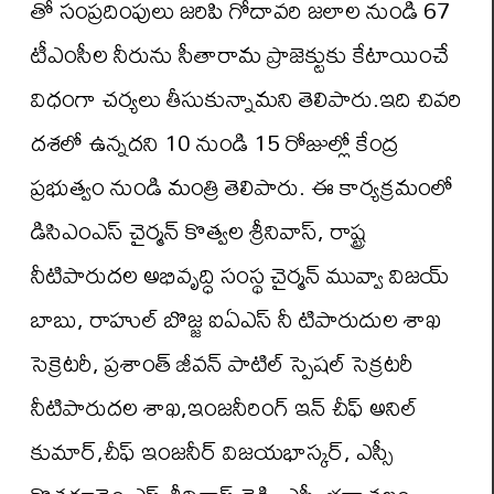
తో సంప్రదింపులు జరిపి గోదావరి జలాల నుండి 67
టీఎంసీల నీరును సీతారామ ప్రాజెక్టుకు కేటాయించే
విధంగా చర్యలు తీసుకున్నామని తెలిపారు.ఇది చివరి
దశలో ఉన్నదని 10 నుండి 15 రోజుల్లో కేంద్ర
ప్రభుత్వం నుండి మంత్రి తెలిపారు. ఈ కార్యక్రమంలో
డిసిఎంఎస్ చైర్మన్ కొత్వల శ్రీనివాస్, రాష్ట్ర
నీటిపారుదల అభివృద్ధి సంస్థ చైర్మన్ మువ్వా విజయ్
బాబు, రాహుల్ బొజ్జ ఐఏఎస్ నీ టిపారుదుల శాఖ
సెక్రెటరీ, ప్రశాంత్ జీవన్ పాటిల్ స్పెషల్ సెక్రటరీ
నీటిపారుదల శాఖ,ఇంజనీరింగ్ ఇన్ చీఫ్ అనిల్
కుమార్,చీఫ్ ఇంజనీర్ విజయభాస్కర్, ఎస్సీ