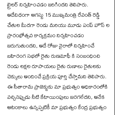
ట్రైలర్ నిర్వహించడం జరిగిందని తెలిపారు.
అదేవిధంగా ఆగస్టు 15 ముఖ్యమంత్రి రేవంత్ రెడ్డి
చేతుల మీదగా రెండు మరియు మూడు పంప్ హౌస్ ల
ప్రారంభోత్సవ కార్యక్రమం నిర్వహించడం
జరుగుతుందని, అదే రోజు వైరాలో నిర్వహించే
బహిరంగ సభలో రైతు రుణమాఫీ కి సంబంధించి
రెండు లక్షల రూపాయలు రైతు రుణాలు రైతులకు
చెక్కులు అందించే ప్రక్రియ పూర్తి చేస్తామని తెలిపారు.
ఈ సీతారామ ప్రాజెక్టుకు మా ప్రభుత్వం అధికారంలోకి
వచ్చినప్పుడు నీటి కేటాయింపులు జరగలేదని, అనేక
ఆటంకాలు ఉన్నప్పటికీ మా ప్రభుత్వం కేంద్ర ప్రభుత్వం