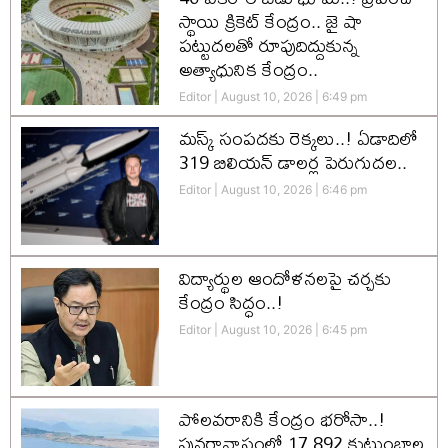
స్థాయి క్రికెట్‌ కేంద్రం.. జై షా
పట్టుదలతో రూపుదిద్దుకున్న
అత్యాధునిక కేంద్రం..
Editor
August 10, 2026
6:49 pm
మస్క్‌ సంపదకు రెక్కలు..! ఏడాదిలో
319 బిలియన్‌ డాలర్ల పెరుగుదల..
Editor
August 10, 2026
6:46 pm
విద్యార్థుల ఆందోళనలపై చర్చకు
కేంద్రం సిద్ధం..!
Editor
August 10, 2026
6:45 pm
పోలవరానికి కేంద్రం భరోసా..!
పునరావాసంలో 17,892 కుటుంబాల