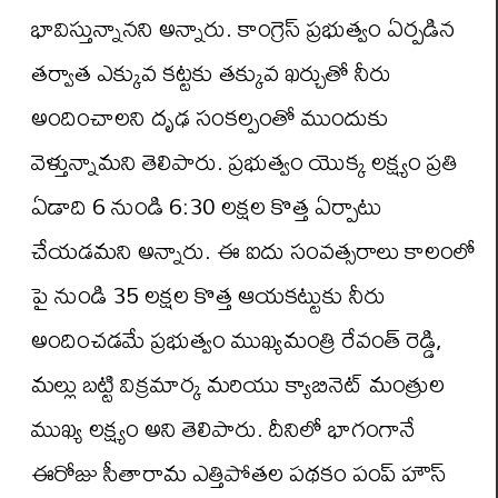
భావిస్తున్నానని అన్నారు. కాంగ్రెస్ ప్రభుత్వం ఏర్పడిన
తర్వాత ఎక్కువ కట్టకు తక్కువ ఖర్చుతో నీరు
అందించాలని దృఢ సంకల్పంతో ముందుకు
వెళ్తున్నామని తెలిపారు. ప్రభుత్వం యొక్క లక్ష్యం ప్రతి
ఏడాది 6 నుండి 6:30 లక్షల కొత్త ఏర్పాటు
చేయడమని అన్నారు. ఈ ఐదు సంవత్సరాలు కాలంలో
పై నుండి 35 లక్షల కొత్త ఆయకట్టుకు నీరు
అందించడమే ప్రభుత్వం ముఖ్యమంత్రి రేవంత్ రెడ్డి,
మల్లు బట్టి విక్రమార్క మరియు క్యాబినెట్ మంత్రుల
ముఖ్య లక్ష్యం అని తెలిపారు. దీనిలో భాగంగానే
ఈరోజు సీతారామ ఎత్తిపోతల పథకం పంప్ హౌస్