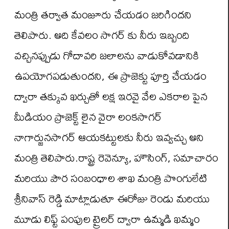
మంత్రి తర్వాత మంజూరు చేయడం జరిగిందని
తెలిపారు. అది కేవలం సాగర్ కు నీరు ఇబ్బంది
వచ్చినప్పుడు గోదావరి జలాలను వాడుకోవడానికి
ఉపయోగపడుతుందని, ఈ ప్రాజెక్టు పూర్తి చేయడం
ద్వారా తక్కువ ఖర్చుతో లక్ష ఇరవై వేల ఎకరాల పైన
మీడియం ప్రాజెక్ట్ లైన వైరా లంకసాగర్
నాగార్జునసాగర్ ఆయకట్టులకు నీరు ఇవ్వచ్చు అని
మంత్రి తెలిపారు.రాష్ట్ర రెవెన్యూ, హౌసింగ్, సమాచారం
మరియు పౌర సంబంధాల శాఖ మంత్రి పొంగులేటి
శ్రీనివాస్ రెడ్డి మాట్లాడుతూ ఈరోజు రెండు మరియు
మూడు లిఫ్ట్ పంపుల ట్రైలర్ ద్వారా ఉమ్మడి ఖమ్మం