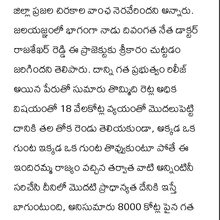
జిల్లా ప్రజల చిరకాల వాంఛ నెరవేరిందని అన్నారు.
జలయజ్ఞంలో భాగంగా నాడు దివంగత నేత డాక్టర్
రాజశేఖర్ రెడ్డి ఈ ప్రాజెక్టుకు శ్రీకారం చుట్టడం
జరిగిందని తెలిపారు. దాన్ని గత ప్రభుత్వం రిలీజ్
అయిన పేరుతో సుమారు తొమ్మిది రెట్ల అధిక
విషయంతో 18 వేలకోట్ల వ్యయంతో మొదలుపెట్టి
దానికి తల తోక రెండు తెలియకుండా, అక్కడ ఒక
గుంట ఇక్కడ ఒక గుంట తొవ్వుకుంటూ పోతే ఈ
ఇందిరమ్మ రాజ్యం వచ్చిన తర్వాత వాటి అన్నింటినీ
సరిచేసి దీనిలో మొదటి ప్రాధాన్యత దేనికి ఇస్తే
బాగుంటుంది, అనిసుమారు 8000 కోట్ల పైన గత