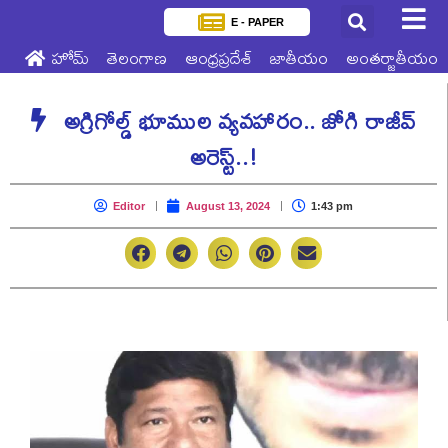
E - PAPER
హోమ్
తెలంగాణ
ఆంధ్రప్రదేశ్
జాతీయం
అంతర్జాతీయం
అగ్రిగోల్డ్ భూముల వ్యవహారం.. జోగి రాజీవ్
అరెస్ట్..!
Editor
August 13, 2024
1:43 pm