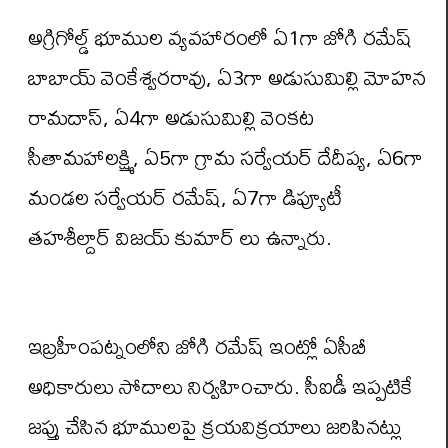
అగ్రిగోల్డ్ భూముల వ్యవహారంలో ఏ1గా జోగి రమేష్
బాబాయ్ వెంకేశ్వరరావు, ఏ3గా అడుసుమిల్లి మోహన
రామదాస్, ఏ4గా అడుసుమిల్లి వెంకట
సీతామహాలక్ష్మి, ఏ5గా గ్రామ సర్వేయర్ దేదీప్య, ఏ6గా
మండల సర్వేయర్ రమేష్, ఏ7గా డిప్యూటీ
తహశీల్దార్ విజయ్ కుమార్ లు ఉన్నారు.
ఇబ్రహీంపట్నంలోని జోగి రమేష్ ఇంట్లో ఏసీబీ
అధికారులు సోదాలు నిర్వహించారు. సీఐడీ ఇప్పటికే
జప్తు చేసిన భూములపై క్రయవిక్రయాలు జరిపినట్లు