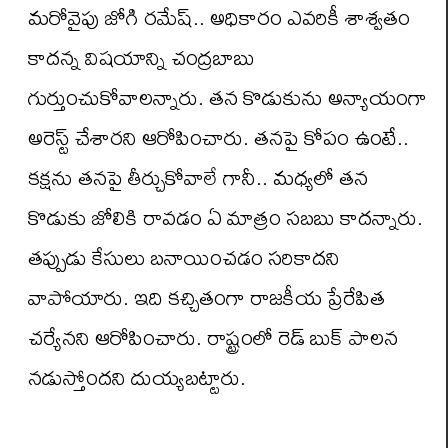
మరోవైపు జోగి రమేష్.. అధికారం ఎవరికీ శాశ్వతం
కాదన్న విషయాన్ని చంద్రబాబు
గుర్తుంచుకోవాలన్నారు. తన కొడుకును అన్యాయంగా
అరెస్ట్ చేశారని ఆరోపించారు. తనపై కోపం ఉంటే..
కక్షను తనపై తీర్చుకోవాలే గానీ.. మధ్యలో తన
కొడుకు జోలికి రావడం ఏ మాత్రం సబబు కాదన్నారు.
తప్పుడు కేసులు బనాయించడం సరికాదని
వాపోయారు. ఇది కచ్చితంగా రాజకీయ ప్రేరేపిత
చర్యేనని ఆరోపించారు. రాష్ట్రంలో రెడ్ బుక్ పాలన
నడుస్తోందని దుయ్యబట్టారు.