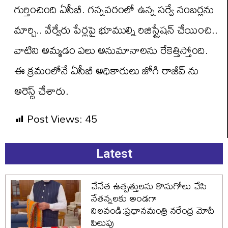
గుర్తించింది ఏసీబీ. గన్నవరంలో ఉన్న సర్వే నంబర్లను
మార్చి.. వేర్వేరు పేర్లపై భూముల్ని రిజిస్ట్రేషన్ చేయించి..
వాటిని అమ్మడం పలు అనుమానాలను రేకెత్తిస్తోంది.
ఈ క్రమంలోనే ఏసీబీ అధికారులు జోగి రాజీవ్ ను
అరెస్ట్ చేశారు.
Post Views:
45
Latest
చేనేత ఉత్పత్తులను కొనుగోలు చేసి
నేతన్నలకు అండగా
నిలవండి:ప్రధానమంత్రి నరేంద్ర మోదీ
పిలుపు