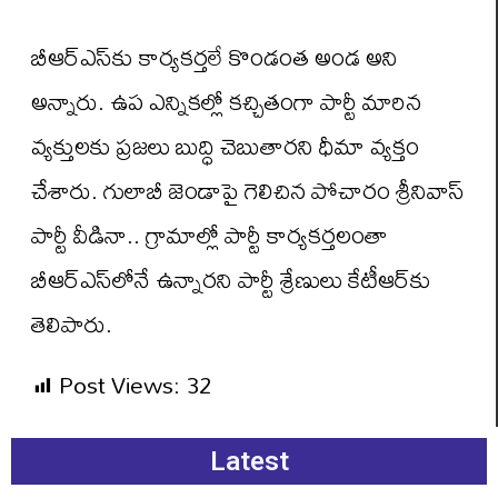
బీఆర్‌ఎస్‌కు కార్యకర్తలే కొండంత అండ అని
అన్నారు. ఉప ఎన్నికల్లో కచ్చితంగా పార్టీ మారిన
వ్యక్తులకు ప్రజలు బుద్ధి చెబుతారని ధీమా వ్యక్తం
చేశారు. గులాబీ జెండాపై గెలిచిన పోచారం శ్రీనివాస్
పార్టీ వీడినా.. గ్రామాల్లో పార్టీ కార్యకర్తలంతా
బీఆర్ఎస్‌లోనే ఉన్నారని పార్టీ శ్రేణులు కేటీఆర్‌కు
తెలిపారు.
Post Views:
32
Latest