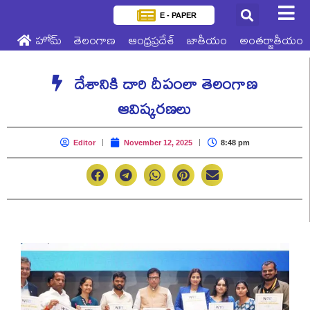
E - PAPER
హోమ్
తెలంగాణ
ఆంధ్రప్రదేశ్
జాతీయం
అంతర్జాతీయం
దేశానికి దారి దీపంలా తెలంగాణ
ఆవిష్కరణలు
Editor
November 12, 2025
8:48 pm