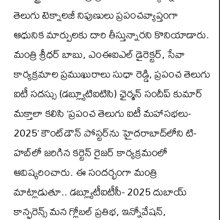
తెలుగు టెక్నాలజీ నిపుణులు ప్రపంచవ్యాప్తంగా
ఆధునిక మార్పులకు దారి తీస్తున్నారని కొనియాడారు.
మంత్రి శ్రీధర్ బాబు, ఎంఈఐఎల్ డైరెక్టర్, సేవా
కార్యక్రమాల ప్రముఖురాలు సుధా రెడ్డి, ప్రపంచ తెలుగు
ఐటీ సదస్సు (డబ్ల్యూటిఐటిసి) ఛైర్మన్ సందీప్ కుమార్
మక్తాలా కలిసి ‘ప్రపంచ తెలుగు ఐటీ మహాసభలు-
2025’ కౌంట్‌డౌన్ పోస్టర్‌ను హైదరాబాద్‌లోని టి-
హబ్‌లో జరిగిన కర్టెన్ రైజర్ కార్యక్రమంలో
ఆవిష్కరించారు. ఈ సందర్భంగా మంత్రి
మాట్లాడుతూ.. డబ్ల్యూటీఐటీసీ- 2025 దుబాయ్
కాన్ఫరెన్స్ మన గ్లోబల్ ప్రతిభ, ఇన్నోవేషన్,