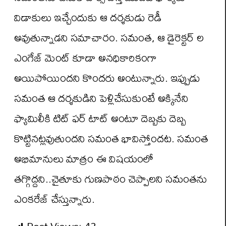
విడాకులు ఇచ్చేందుకు ఆ దర్శకుడు రెడీ
అవుతున్నాడని సమాచారం. సమంత, ఆ డైరెక్టర్ ల
ఎంగేజ్ మెంట్ కూడా అనధికారికంగా
అయిపోయిందని కొందరు అంటున్నారు. ఇప్పుడు
సమంత ఆ దర్శకుడిని పెళ్లిచేసుకుంటే అక్కినేని
ఫ్యామిలీకి టిట్ ఫర్ టాట్ అంటూ దెబ్బకు దెబ్బ
కొట్టినట్లవుతుందని సమంత భావిస్తోందట. సమంత
అభిమానులు మాత్రం ఈ విషయంలో
తగ్గొద్దని..చైతూకు గుణపాఠం చెప్పాలని సమంతను
ఎంకరేజ్ చేస్తున్నారు.