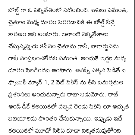
బోల్డ్ గా ఓ సన్నివేశంలో నటించింది. అసలు సమంత,
చైతూల మధ్య దూరం పెరగడానికి ఈ బోల్డ్ సీన్లే
కారణం అని అంటారు. ఇలాంటి సన్నివేశాలు
చేస్తున్నప్పుడు కనీసం చైతూను గానీ, నాగార్జునను
గానీ సంప్రదించలేదట సమంత. అందుకే ఇద్దరి మధ్య
దూరం పెరిగిందని అంటారు. అవన్నీ పక్కన పెడితే ది
ఫ్యామిలీ మ్యాన్ 1, 2 వెబ్ సిరీస్ ను తీసి విమర్శకుల
ప్రశంసలు అందుకున్నారు రాజు నిడుమోరు. రాజ్
అండ్ డీకే కలయికలో వచ్చిన రెండు సిరీస్ లూ అద్భుత
విజయాలను సొంతం చేసుకున్నాయి. ఇప్పుడు ఇదే
కలయికలో మూడో సిరీస్ కూడా నిర్మితమవుతోంది.