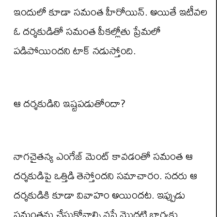
ఇందులో కూడా సమంత హీరోయిన్. అయితే ఇటీవల
ఓ దర్శకుడితో సమంత పీకల్లోతు ప్రేమలో
పడిపోయిందని టాక్ నడుస్తోంది.
ఆ దర్శకుడిని ఇష్టపడుతోందా?
నాగచైతన్య ఎంగేజ్ మెంట్ కావడంతో సమంత ఆ
దర్శకుడిపై ఒత్తిడి తెస్తోందని సమాచారం. సదరు ఆ
దర్శకుడికి కూడా వివాహం అయిందట. ఇప్పుడు
సమంతను చేసుకోవాల్సి వస్తే మొదటి భార్యకు