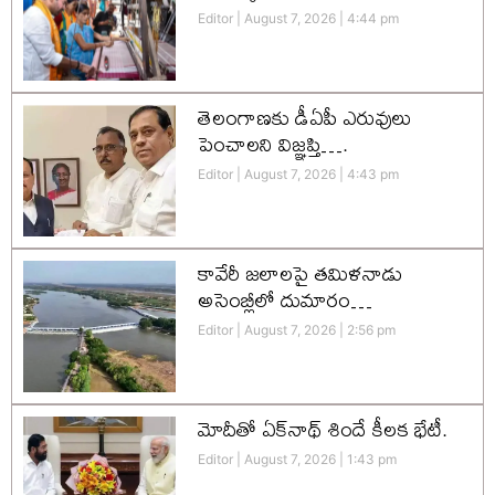
Editor
August 7, 2026
4:44 pm
తెలంగాణకు డీఏపీ ఎరువులు
పెంచాలని విజ్ఞప్తి….
Editor
August 7, 2026
4:43 pm
కావేరీ జలాలపై తమిళనాడు
అసెంబ్లీలో దుమారం…
Editor
August 7, 2026
2:56 pm
మోదీతో ఏక్‌నాథ్ శిందే కీలక భేటీ.
Editor
August 7, 2026
1:43 pm