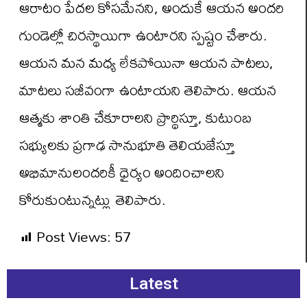
ఆరాటం పేదల కోసమేనని, అందుకే ఆయన అందరి
గుండెల్లో చిరస్థాయిగా ఉంటారని స్పష్టం చేశారు.
ఆయన మన మధ్య లేకపోయినా ఆయన పాటలు,
మాటలు సజీవంగా ఉంటాయని తెలిపారు. ఆయన
ఆత్మకు శాంతి చేకూరాలని ప్రార్థిస్తూ, కుటుంబ
సభ్యులకు ప్రగాఢ సానుభూతి తెలియజేస్తూ
అభిమానులందరికీ ధైర్యం అందించాలని
కోరుకుంటున్నట్లు తెలిపారు.
Post Views:
57
Latest