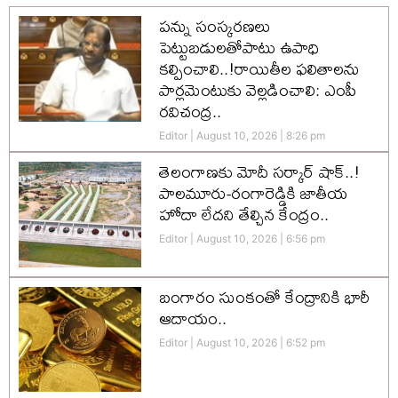
పన్ను సంస్కరణలు
పెట్టుబడులతోపాటు ఉపాధి
కల్పించాలి..!రాయితీల ఫలితాలను
పార్లమెంటుకు వెల్లడించాలి: ఎంపీ
రవిచంద్ర..
Editor
August 10, 2026
8:26 pm
తెలంగాణకు మోదీ సర్కార్ షాక్..!
పాలమూరు-రంగారెడ్డికి జాతీయ
హోదా లేదని తేల్చిన కేంద్రం..
Editor
August 10, 2026
6:56 pm
బంగారం సుంకంతో కేంద్రానికి భారీ
ఆదాయం..
Editor
August 10, 2026
6:52 pm