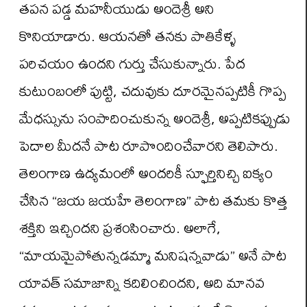
తపన పడ్డ మహనీయుడు అందెశ్రీ అని
కొనియాడారు. ఆయనతో తనకు పాతికేళ్ళ
పరిచయం ఉందని గుర్తు చేసుకున్నారు. పేద
కుటుంబంలో పుట్టి, చదువుకు దూరమైనప్పటికీ గొప్ప
మేధస్సును సంపాదించుకున్న అందెశ్రీ, అప్పటికప్పుడు
పెదాల మీదనే పాట రూపొందించేవారని తెలిపారు.
తెలంగాణ ఉద్యమంలో అందరికీ స్ఫూర్తినిచ్చి ఐక్యం
చేసిన “జయ జయహే తెలంగాణ” పాట తమకు కొత్త
శక్తిని ఇచ్చిందని ప్రశంసించారు. అలాగే,
“మాయమైపోతున్నడమ్మా మనిషన్నవాడు” అనే పాట
యావత్ సమాజాన్ని కదిలించిందని, అది మానవ