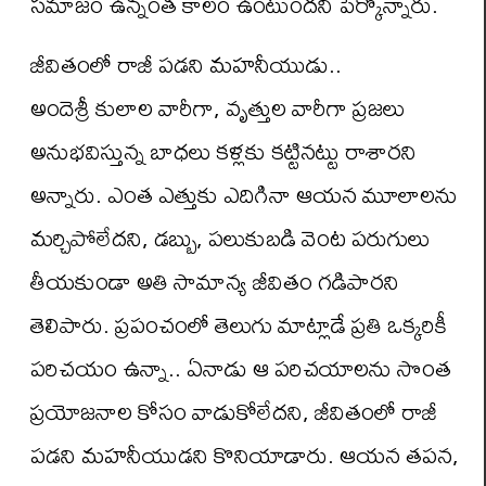
సమాజం ఉన్నంత కాలం ఉంటుందని పేర్కొన్నారు.
జీవితంలో రాజీ పడని మహనీయుడు..
అందెశ్రీ కులాల వారీగా, వృత్తుల వారీగా ప్రజలు
అనుభవిస్తున్న బాధలు కళ్లకు కట్టినట్టు రాశారని
అన్నారు. ఎంత ఎత్తుకు ఎదిగినా ఆయన మూలాలను
మర్చిపోలేదని, డబ్బు, పలుకుబడి వెంట పరుగులు
తీయకుండా అతి సామాన్య జీవితం గడిపారని
తెలిపారు. ప్రపంచంలో తెలుగు మాట్లాడే ప్రతి ఒక్కరికీ
పరిచయం ఉన్నా.. ఏనాడు ఆ పరిచయాలను సొంత
ప్రయోజనాల కోసం వాడుకోలేదని, జీవితంలో రాజీ
పడని మహనీయుడని కొనియాడారు. ఆయన తపన,