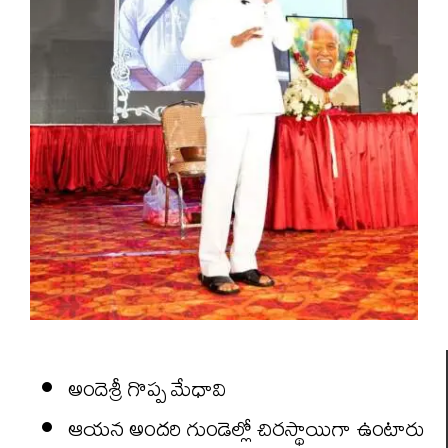
అందెశ్రీ గొప్ప మేధావి
ఆయన అందరి గుండెల్లో చిరస్థాయిగా ఉంటారు