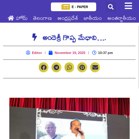
E - PAPER
హోమ్
తెలంగాణ
ఆంధ్రప్రదేశ్
జాతీయం
అంతర్జాతీయం
అందెశ్రీ గొప్ప మేధావి….
Editor
November 19, 2025
10:37 pm