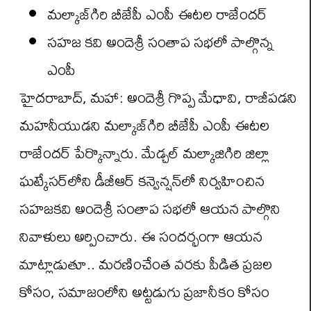
మల్కాజ్‌గిరి బీజేపీ ఎంపీ ఈటల రాజేందర్
సహజ కవి అందెశ్రీ సంతాప సభలో పాల్గొన్న
ఎంపీ
హైదరాబాద్, మహా: అందెశ్రీ గొప్ప మేధావి, రాజీపడని
మహనీయుడని మల్కాజ్‌గిరి బీజేపీ ఎంపీ ఈటల
రాజేందర్ పేర్కొన్నారు. మేడ్చల్ మల్కాజిగిరి జిల్లా
ఘట్కేసర్‌లోని డీజీఆర్ కన్వెన్షన్‌లో నిర్వహించిన
సహజకవి అందెశ్రీ సంతాప సభలో ఆయన పాల్గొని
నివాళులు అర్పించారు. ఈ సందర్భంగా ఆయన
మాట్లాడుతూ.. మరణించేంత వరకు పీడిత ప్రజల
కోసం, సమాజంలోని అట్టడుగు ప్రజానీకం కోసం