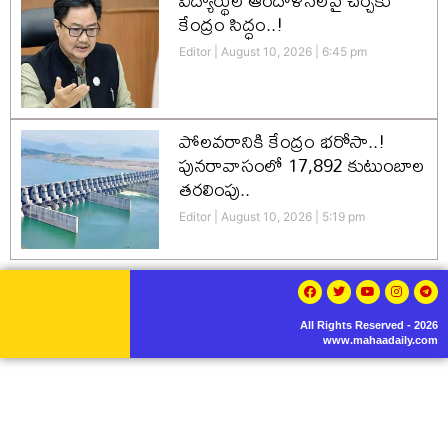
విద్యార్థుల ఆందోళనలపై చర్చకు
కేంద్రం సిద్ధం..!
Editor
August 10, 2026
6:45 pm
పోలవరానికి కేంద్రం భరోసా..!
పునరావాసంలో 17,892 కుటుంబాల
తరలింపు..
Editor
August 10, 2026
5:19 pm
All Rights Reserved - 2026
www.mahaadaily.com