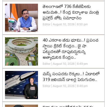
తెలంగాణలో 736 కేజీబీవీలకు
అనుమతి..! కేంద్ర విద్యాశాఖ మంత్రి
ప్రహ్లాద్ జోషి సమాధానం
Editor
August 10, 2026
6:50 pm
40 ఎకరాల బీడు భూమి..! ప్రపంచ
స్థాయి క్రికెట్‌ కేంద్రం.. జై షా
పట్టుదలతో రూపుదిద్దుకున్న
అత్యాధునిక కేంద్రం..
Editor
August 10, 2026
6:49 pm
మస్క్‌ సంపదకు రెక్కలు..! ఏడాదిలో
319 బిలియన్‌ డాలర్ల పెరుగుదల..
Editor
August 10, 2026
6:46 pm