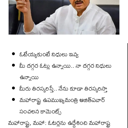
ఓటేయ్యకుంటే నిధులు ఇవ్వ
మీ దగ్గర ఓట్లు ఉన్నాయి.. నా దగ్గర నిధులు
ఉన్నాయి
మీరు తిరస్కరిస్తే.. నేను కూడా తిరస్కరిస్తా
మహారాష్ట్ర ఉపముఖ్యమంత్రి అజిత్‌పవార్‌
సంచలన కామెంట్స్
మహారాష్ట్ర, మహా: ఓటర్లను ఉద్దేశించి మహారాష్ట్ర