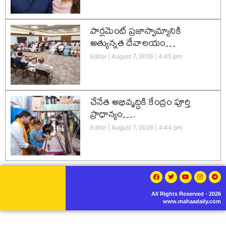
పార్లమెంట్ ప్రజాస్వామ్యానికి
అత్యున్నత దేవాలయం…
Editor
August 7, 2026
4:45 pm
చేనేత అభివృద్ధికి కేంద్రం పూర్తి
ప్రాధాన్యం….
Editor
August 7, 2026
4:44 pm
All Rights Reserved - 2026
www.mahaadaily.com